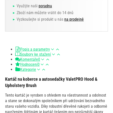
Využijte naši
poradnu
Zboží nám můžete vrátit do 14 dnů
Vyzkoušejte si produkt u nás
na prodejně
Popis a parametry
Soubory ke stažení
Komentáře
0
Hodnocení
0
Kategorie
Kartáč na koberce a autosedačky ValetPRO Hood &
Upholstery Brush
Tento kartáč je vyroben s ohledem na všestrannost a odolnost
a stane se dokonalým společníkem při udržování bezvadného
stavu vašeho vozidla. Díky robustní dřevěné rukojeti a odborně
navrženým štětinám je kartáč řešením pro nejrůznější úkony