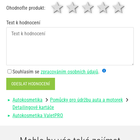
1 hvězda
2 hvězdy
3 hvěz
4 hv
5
Ohodnoťte produkt:
Text k hodnocení
Souhlasím se
zpracováním osobních údajů
.
ODESLAT HODNOCENÍ
Autokosmetika
Pomůcky pro údržbu auta a motorek
Detailingové kartáče
Autokosmetika ValetPRO