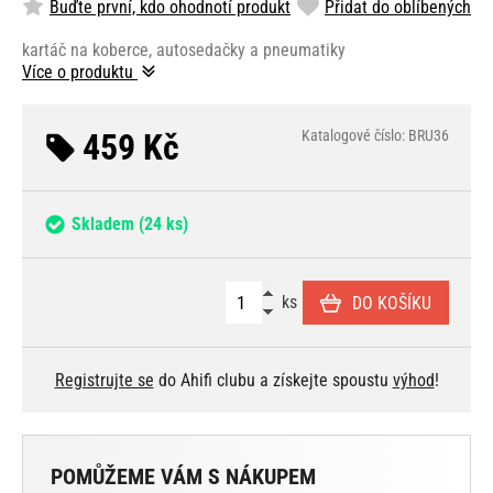
Buďte první, kdo ohodnotí produkt
Přidat do oblíbených
kartáč na koberce, autosedačky a pneumatiky
Více o produktu
459 Kč
Katalogové číslo: BRU36
Skladem
(24 ks)
ks
DO KOŠÍKU
Registrujte se
do Ahifi clubu a získejte spoustu
výhod
!
POMŮŽEME VÁM S NÁKUPEM