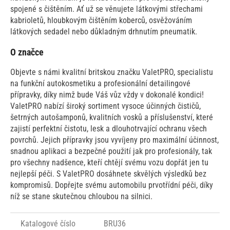
spojené s čištěním. Ať už se věnujete látkovými střechami
kabrioletů, hloubkovým čištěním koberců, osvěžováním
látkových sedadel nebo důkladným drhnutím pneumatik.
O značce
Objevte s námi kvalitní britskou značku ValetPRO, specialistu
na funkční autokosmetiku a profesionální detailingové
přípravky, díky nimž bude Váš vůz vždy v dokonalé kondici!
ValetPRO nabízí široký sortiment vysoce účinných čističů,
šetrných autošamponů, kvalitních vosků a příslušenství, které
zajistí perfektní čistotu, lesk a dlouhotrvající ochranu všech
povrchů. Jejich přípravky jsou vyvíjeny pro maximální účinnost,
snadnou aplikaci a bezpečné použití jak pro profesionály, tak
pro všechny nadšence, kteří chtějí svému vozu dopřát jen tu
nejlepší péči. S ValetPRO dosáhnete skvělých výsledků bez
kompromisů. Dopřejte svému automobilu prvotřídní péči, díky
níž se stane skutečnou chloubou na silnici.
Katalogové číslo
BRU36