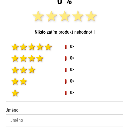
0 %
Nikdo
zatím produkt nehodnotil
0×
0×
0×
0×
0×
Jméno