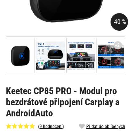
-40 %
+2
Keetec CP85 PRO - Modul pro
bezdrátové připojení Carplay a
AndroidAuto
(
9 hodnocení
)
Přidat do oblíbených