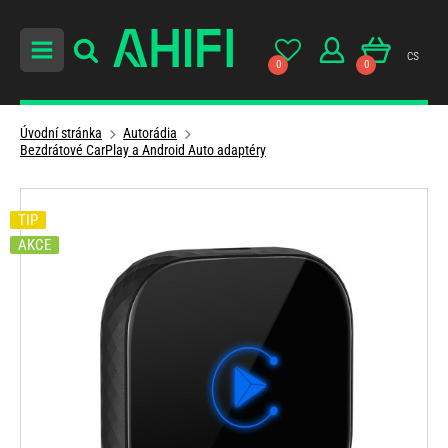
cs
0
0
Úvodní stránka
Autorádia
Bezdrátové CarPlay a Android Auto adaptéry
TIP
AKCE