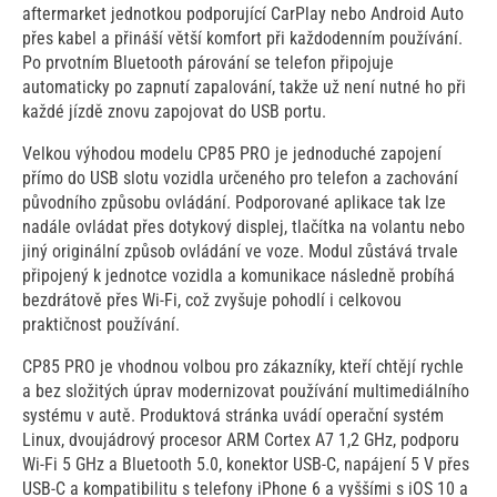
aftermarket jednotkou podporující CarPlay nebo Android Auto
přes kabel a přináší větší komfort při každodenním používání.
Po prvotním Bluetooth párování se telefon připojuje
automaticky po zapnutí zapalování, takže už není nutné ho při
každé jízdě znovu zapojovat do USB portu.
Velkou výhodou modelu CP85 PRO je jednoduché zapojení
přímo do USB slotu vozidla určeného pro telefon a zachování
původního způsobu ovládání. Podporované aplikace tak lze
nadále ovládat přes dotykový displej, tlačítka na volantu nebo
jiný originální způsob ovládání ve voze. Modul zůstává trvale
připojený k jednotce vozidla a komunikace následně probíhá
bezdrátově přes Wi-Fi, což zvyšuje pohodlí i celkovou
praktičnost používání.
CP85 PRO je vhodnou volbou pro zákazníky, kteří chtějí rychle
a bez složitých úprav modernizovat používání multimediálního
systému v autě. Produktová stránka uvádí operační systém
Linux, dvoujádrový procesor ARM Cortex A7 1,2 GHz, podporu
Wi-Fi 5 GHz a Bluetooth 5.0, konektor USB-C, napájení 5 V přes
USB-C a kompatibilitu s telefony iPhone 6 a vyššími s iOS 10 a