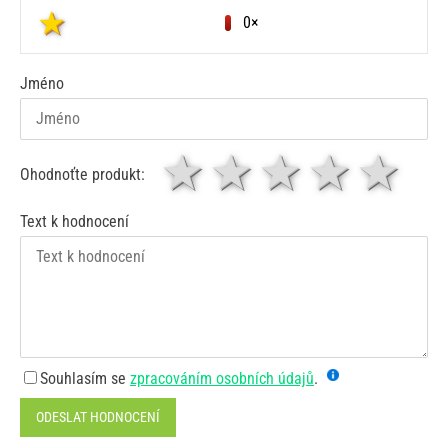
0×
Jméno
1 hvězda
2 hvězdy
3 hvěz
4 hv
5
Ohodnoťte produkt:
Text k hodnocení
Souhlasím se
zpracováním osobních údajů
.
ODESLAT HODNOCENÍ