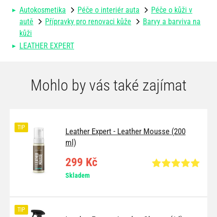
Autokosmetika
Péče o interiér auta
Péče o kůži v
autě
Přípravky pro renovaci kůže
Barvy a barviva na
kůži
LEATHER EXPERT
Mohlo by vás také zajímat
TIP
Leather Expert - Leather Mousse (200
ml)
299 Kč
Skladem
TIP