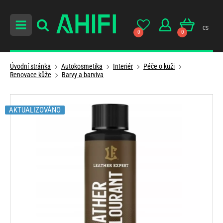
cs
0
0
Úvodní stránka
Autokosmetika
Interiér
Péče o kůži
Renovace kůže
Barvy a barviva
AKTUALIZOVÁNO