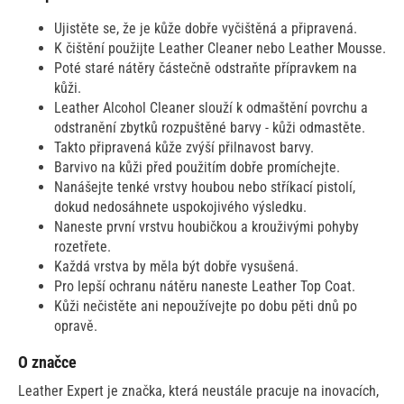
Ujistěte se, že je kůže dobře vyčištěná a připravená.
K čištění použijte Leather Cleaner nebo Leather Mousse.
Poté staré nátěry částečně odstraňte přípravkem na
kůži.
Leather Alcohol Cleaner slouží k odmaštění povrchu a
odstranění zbytků rozpuštěné barvy - kůži odmastěte.
Takto připravená kůže zvýší přilnavost barvy.
Barvivo na kůži před použitím dobře promíchejte.
Nanášejte tenké vrstvy houbou nebo stříkací pistolí,
dokud nedosáhnete uspokojivého výsledku.
Naneste první vrstvu houbičkou a krouživými pohyby
rozetřete.
Každá vrstva by měla být dobře vysušená.
Pro lepší ochranu nátěru naneste Leather Top Coat.
Kůži nečistěte ani nepoužívejte po dobu pěti dnů po
opravě.
O značce
Leather Expert je značka, která neustále pracuje na inovacích,