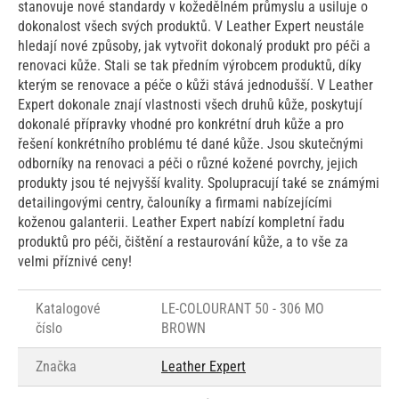
stanovuje nové standardy v kožedělném průmyslu a usiluje o
dokonalost všech svých produktů. V Leather Expert neustále
hledají nové způsoby, jak vytvořit dokonalý produkt pro péči a
renovaci kůže. Stali se tak předním výrobcem produktů, díky
kterým se renovace a péče o kůži stává jednodušší. V Leather
Expert dokonale znají vlastnosti všech druhů kůže, poskytují
dokonalé přípravky vhodné pro konkrétní druh kůže a pro
řešení konkrétního problému té dané kůže. Jsou skutečnými
odborníky na renovaci a péči o různé kožené povrchy, jejich
produkty jsou té nejvyšší kvality. Spolupracují také se známými
detailingovými centry, čalouníky a firmami nabízejícími
koženou galanterii. Leather Expert nabízí kompletní řadu
produktů pro péči, čištění a restaurování kůže, a to vše za
velmi příznivé ceny!
Katalogové
LE-COLOURANT 50 - 306 MO
číslo
BROWN
Značka
Leather Expert