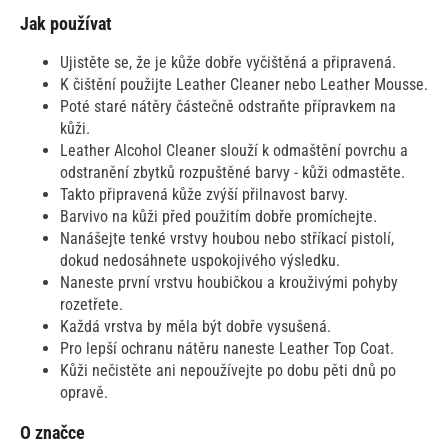
Jak používat
Ujistěte se, že je kůže dobře vyčištěná a připravená.
K čištění použijte Leather Cleaner nebo Leather Mousse.
Poté staré nátěry částečně odstraňte přípravkem na
kůži.
Leather Alcohol Cleaner slouží k odmaštění povrchu a
odstranění zbytků rozpuštěné barvy - kůži odmastěte.
Takto připravená kůže zvýší přilnavost barvy.
Barvivo na kůži před použitím dobře promíchejte.
Nanášejte tenké vrstvy houbou nebo stříkací pistolí,
dokud nedosáhnete uspokojivého výsledku.
Naneste první vrstvu houbičkou a krouživými pohyby
rozetřete.
Každá vrstva by měla být dobře vysušená.
Pro lepší ochranu nátěru naneste Leather Top Coat.
Kůži nečistěte ani nepoužívejte po dobu pěti dnů po
opravě.
O značce