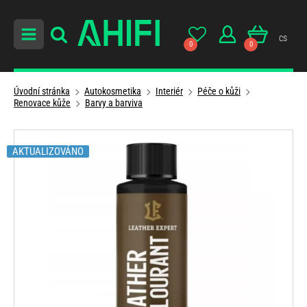
cs
0
0
Úvodní stránka
Autokosmetika
Interiér
Péče o kůži
Renovace kůže
Barvy a barviva
AKTUALIZOVÁNO