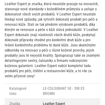
Leather Expert je značka, která neustále pracuje na inovacích,
stanovuje nové standardy v kožedělném průmyslu a usiluje o
dokonalost všech svých produktů. V Leather Expert neustále
hledají nové způsoby, jak vytvořit dokonalý produkt pro péči a
renovaci kůže. Stali se tak předním výrobcem produktů, díky
kterým se renovace a péče o kůži stává jednodušší. V Leather
Expert dokonale znají vlastnosti všech druhů kůže, poskytují
dokonalé přípravky vhodné pro konkrétní druh kůže a pro
řešení konkrétního problému té dané kůže. Jsou skutečnými
odborníky na renovaci a péči o různé kožené povrchy, jejich
produkty jsou té nejvyšší kvality. Spolupracují také se známými
detailingovými centry, čalouníky a firmami nabízejícími
koženou galanterii. Leather Expert nabízí kompletní řadu
produktů pro péči, čištění a restaurování kůže, a to vše za
velmi příznivé ceny!
Katalogové
LE-COLOURANT 50 - 308 ES
číslo
BROWN
Značka
Leather Expert