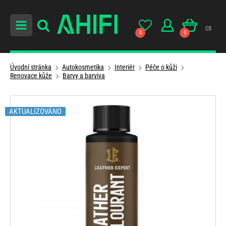
cs
0
0
Úvodní stránka
Autokosmetika
Interiér
Péče o kůži
Renovace kůže
Barvy a barviva
AKTUALIZOVÁNO