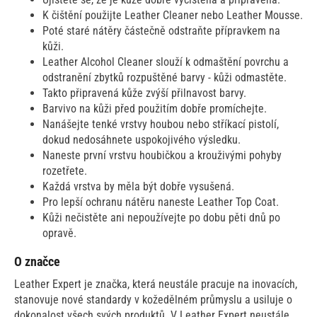
K čištění použijte Leather Cleaner nebo Leather Mousse.
Poté staré nátěry částečně odstraňte přípravkem na
kůži.
Leather Alcohol Cleaner slouží k odmaštění povrchu a
odstranění zbytků rozpuštěné barvy - kůži odmastěte.
Takto připravená kůže zvýší přilnavost barvy.
Barvivo na kůži před použitím dobře promíchejte.
Nanášejte tenké vrstvy houbou nebo stříkací pistolí,
dokud nedosáhnete uspokojivého výsledku.
Naneste první vrstvu houbičkou a krouživými pohyby
rozetřete.
Každá vrstva by měla být dobře vysušená.
Pro lepší ochranu nátěru naneste Leather Top Coat.
Kůži nečistěte ani nepoužívejte po dobu pěti dnů po
opravě.
O značce
Leather Expert je značka, která neustále pracuje na inovacích,
stanovuje nové standardy v kožedělném průmyslu a usiluje o
dokonalost všech svých produktů. V Leather Expert neustále