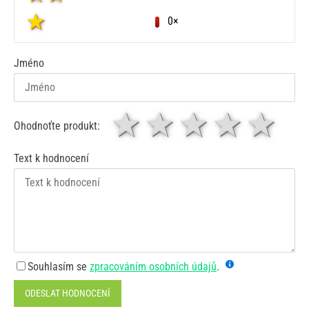
0×
Jméno
1 hvězda
2 hvězdy
3 hvěz
4 hv
5
Ohodnoťte produkt:
Text k hodnocení
Souhlasím se
zpracováním osobních údajů
.
ODESLAT HODNOCENÍ