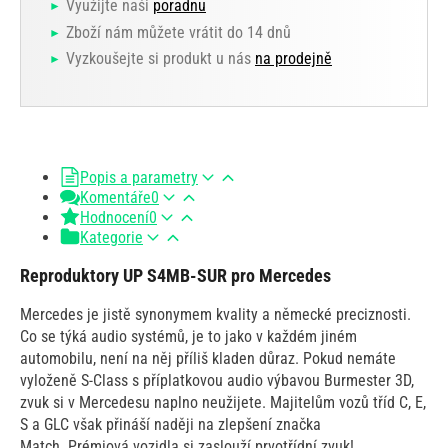
Využijte naši
poradnu
Zboží nám můžete vrátit do 14 dnů
Vyzkoušejte si produkt u nás
na prodejně
Popis a parametry
Komentáře
0
Hodnocení
0
Kategorie
Reproduktory UP S4MB-SUR pro Mercedes
Mercedes je jistě synonymem kvality a německé preciznosti.
Co se týká audio systémů, je to jako v každém jiném
automobilu, není na něj příliš kladen důraz. Pokud nemáte
vyloženě S-Class s příplatkovou audio výbavou Burmester 3D,
zvuk si v Mercedesu naplno neužijete. Majitelům vozů tříd C, E,
S a GLC však přináší naději na zlepšení značka
Match. Prémiová vozidla si zaslouží prvotřídní zvuk!