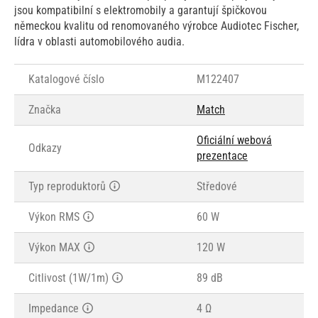
jsou kompatibilní s elektromobily a garantují špičkovou
německou kvalitu od renomovaného výrobce Audiotec Fischer,
lídra v oblasti automobilového audia.
Katalogové číslo
M122407
Značka
Match
Oficiální webová
Odkazy
prezentace
Typ reproduktorů
Středové
Výkon RMS
60 W
Výkon MAX
120 W
Citlivost (1W/1m)
89 dB
Impedance
4 Ω