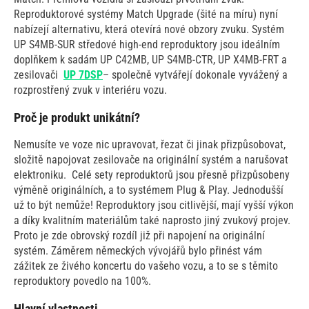
Reproduktorové systémy Match Upgrade (šité na míru) nyní
nabízejí alternativu, která otevírá nové obzory zvuku. Systém
UP S4MB-SUR středové high-end reproduktory jsou ideálním
doplňkem k sadám UP C42MB, UP S4MB-CTR, UP X4MB-FRT a
zesilovači
UP 7DSP
– společně vytvářejí dokonale vyvážený a
rozprostřený zvuk v interiéru vozu.
Proč je produkt unikátní?
Nemusíte ve voze nic upravovat, řezat či jinak přizpůsobovat,
složitě napojovat zesilovače na originální systém a narušovat
elektroniku. Celé sety reproduktorů jsou přesně přizpůsobeny
výměně originálních, a to systémem Plug & Play. Jednodušší
už to být nemůže! Reproduktory jsou citlivější, mají vyšší výkon
a díky kvalitním materiálům také naprosto jiný zvukový projev.
Proto je zde obrovský rozdíl již při napojení na originální
systém. Záměrem německých vývojářů bylo přinést vám
zážitek ze živého koncertu do vašeho vozu, a to se s těmito
reproduktory povedlo na 100%.
Hlavní vlastnosti