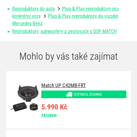
Reproduktory do auta
Plug & Play reproduktory pro
konkrétní vozy
Plug & Play reproduktory do vozidel
Mercedes-Benz
Reproduktory, subwoofery a zesilovače s DSP MATCH
Mohlo by vás také zajímat
Match UP C42MB-FRT
DOPRAVA ZDARMA
5.990 Kč
Skladem