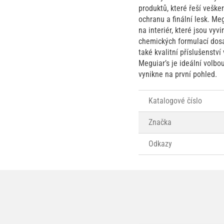
produktů, které řeší veške
ochranu a finální lesk. Me
na interiér, které jsou vy
chemických formulací dosah
také kvalitní příslušenství
Meguiar’s je ideální volbo
vynikne na první pohled.
Katalogové číslo
Značka
Odkazy