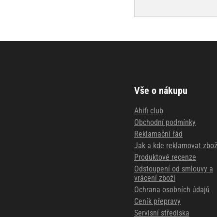
Vše o nákupu
Ahifi club
Obchodní podmínky
Reklamační řád
Jak a kde reklamovat zbož
Produktové recenze
Odstoupení od smlouvy a
vrácení zboží
Ochrana osobních údajů
Ceník přepravy
Servisní střediska