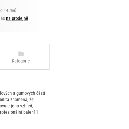
do 14 dnů
 nás
na prodejně
Kategorie
ylových a gumových částí
abilita znamená, že
ovuje jeho vzhled,
rofesionální balení 1