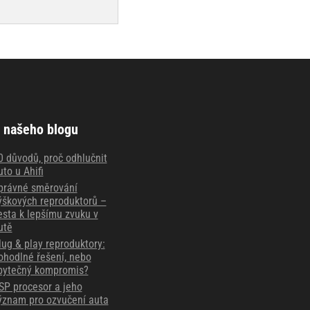
 našeho blogu
0 důvodů, proč odhlučnit
uto u Ahifi
právné směrování
ýškových reproduktorů –
esta k lepšímu zvuku v
utě
lug & play reproduktory:
ohodlné řešení, nebo
bytečný kompromis?
SP procesor a jeho
ýznam pro ozvučení auta