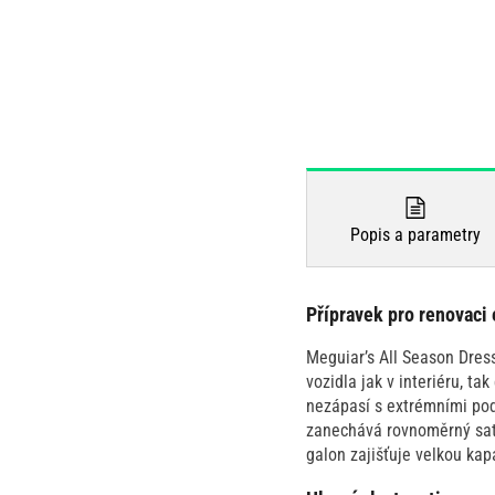
Popis a parametry
Přípravek pro renovaci 
Meguiar’s All Season Dress
vozidla jak v interiéru, ta
nezápasí s extrémními pod
zanechává rovnoměrný satén
galon zajišťuje velkou kapa