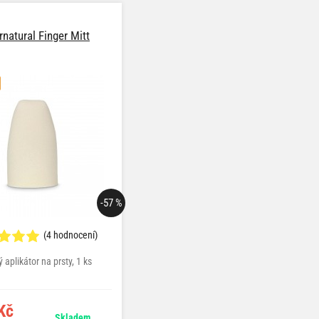
natural Finger Mitt
Dodo Juice WaxApp
-57 %
(4 hodnocení)
(16 hodnocení)
 aplikátor na prsty, 1 ks
pěnový aplikátor na 2 až 4 prsty, 1 ks
Kč
179 Kč
Skladem
Skladem