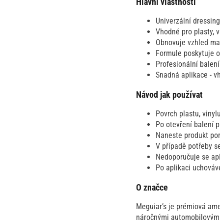
Hlavní vlastnosti
Univerzální dressing
Vhodné pro plasty, v
Obnovuje vzhled mat
Formule poskytuje oc
Profesionální balení
Snadná aplikace - vh
Návod jak používat
Povrch plastu, viny
Po otevření balení p
Naneste produkt pom
V případě potřeby s
Nedoporučuje se apl
Po aplikaci uchováv
O značce
Meguiar’s je prémiová amer
náročnými automobilovými 