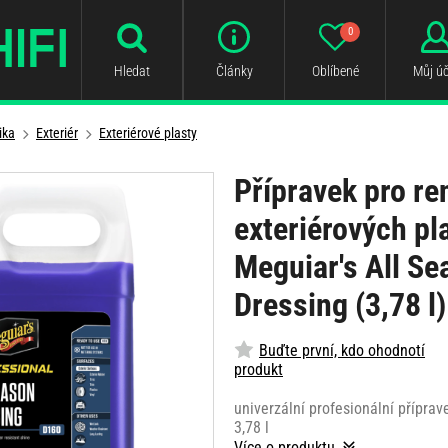
0
Hledat
Články
Oblíbené
Můj úč
ika
Exteriér
Exteriérové plasty
Přípravek pro re
exteriérových pl
Meguiar's All Se
Dressing (3,78 l)
Buďte první, kdo ohodnotí
produkt
univerzální profesionální příprave
3,78 l
Více o produktu