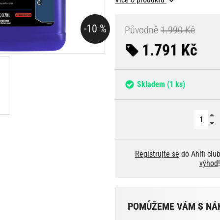
-10 %
Původně
1.990 Kč
1.791 Kč
Skladem
(1 ks)
Registrujte se
do Ahifi clu
výhod
!
POMŮŽEME VÁM S NÁ