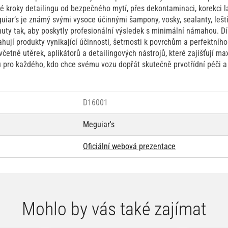
ré kroky detailingu od bezpečného mytí, přes dekontaminaci, korekci la
guiar’s je známý svými vysoce účinnými šampony, vosky, sealanty, lešt
vinuty tak, aby poskytly profesionální výsledek s minimální námahou.
ují produkty vynikající účinnosti, šetrnosti k povrchům a perfektního
 včetně utěrek, aplikátorů a detailingových nástrojů, které zajišťují max
u pro každého, kdo chce svému vozu dopřát skutečně prvotřídní péči a
D16001
Meguiar's
Oficiální webová prezentace
Mohlo by vás také zajímat