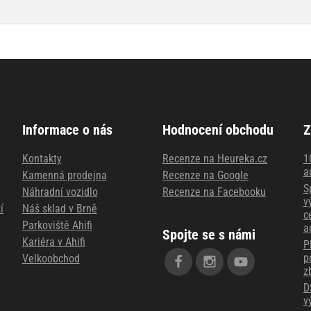
Informace o nás
Hodnocení obchodu
Z
Kontakty
Recenze na Heureka.cz
1
a
Kamenná prodejna
Recenze na Google
S
Náhradní vozidlo
Recenze na Facebooku
v
í
Náš sklad v Brně
c
Parkoviště Ahifi
a
Spojte se s námi
Kariéra v Ahifi
P
p
Velkoobchod
z
D
v