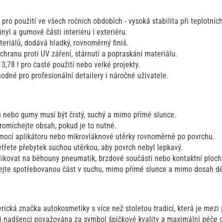
 pro použití ve všech ročních obdobích - vysoká stabilita při teplotníc
inyl a gumové části interiéru i exteriéru.
eriálů, dodává hladký, rovnoměrný finiš.
hranu proti UV záření, stárnutí a popraskání materiálu.
 3,78 l pro časté použití nebo velké projekty.
odné pro profesionální detailery i náročné uživatele.
lu nebo gumy musí být čistý, suchý a mimo přímé slunce.
romíchejte obsah, pokud je to nutné.
ocí aplikátoru nebo mikrovláknové utěrky rovnoměrně po povrchu.
etřete přebytek suchou utěrkou, aby povrch nebyl lepkavý.
ikovat na běhouny pneumatik, brzdové součásti nebo kontaktní ploch
ejte spotřebovanou část v suchu, mimo přímé slunce a mimo dosah dě
ická značka autokosmetiky s více než stoletou tradicí, která je mezi 
nadšenci považována za symbol špičkové kvality a maximální péče o