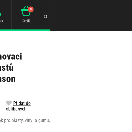
0
cs
et
Košík
novaci
astů
ason
Přidat do
oblíbených
k pro plasty, vinyl a gumu,