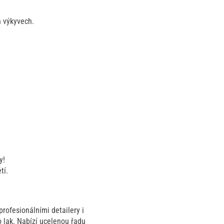
h výkyvech.
y!
tí.
profesionálními detailery i
 lak. Nabízí ucelenou řadu