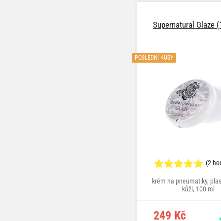
Supernatural Glaze (
POSLEDNÍ KUSY
(2 ho
krém na pneumatiky, plast
kůži, 100 ml
249 Kč