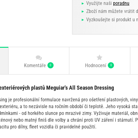
Využijte naši
poradnu
Zboží nám můžete vrátit 
Vyzkoušejte si produkt u
Komentáře
Hodnocení
0
0
exteriérových plastů Meguiar's All Season Dressing
ing je profesionální formulace navržená pro ošetření plastových, vin
k exteriéru, a to nezávisle na ročním období či teplotě. Jeho vysoká st
mínkami - od horkého slunce po mrazivé zimy. Vyživuje materiál, obn
ový nebo matný finiš dle volby a chrání proti UV záření i stárnutí. P
citu pro dílny, fleet vozidla či pravidelné použití.