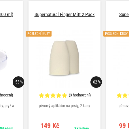
100 ml)
Supernatural Finger Mitt 2 Pack
Super
POSLEDNÍ KUSY
POSLEDNÍ KUSY
-53 %
-62 %
dnocení)
(3 hodnocení)
y, pryž a
pěnový aplikátor na prsty, 2 kusy
pěnový
149 Kč
99 
Skladem
Skladem