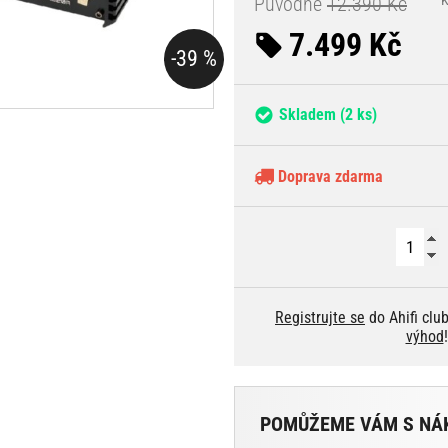
Původně
12.390 Kč
7.499 Kč
-39 %
Skladem
(2 ks)
Doprava zdarma
Registrujte se
do Ahifi clu
výhod
!
POMŮŽEME VÁM S NÁ