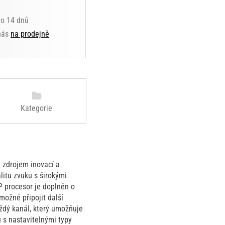
do 14 dnů
 nás
na prodejně
Kategorie
 zdrojem inovací a
alitu zvuku s širokými
P procesor je doplněn o
ožné připojit další
aždý kanál, který umožňuje
 s nastavitelnými typy