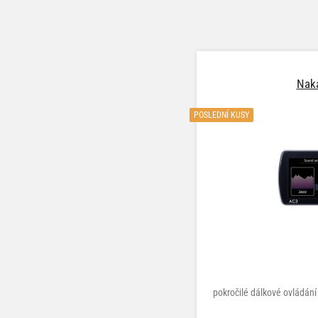
Nak
POSLEDNÍ KUSY
pokročilé dálkové ovládán