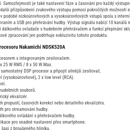
tí. Samozřejmostí je také nastavení fáze a časování pro každý výstupn
 a další přizpůsobení zvukového výstupu pomocí pokročilých možností e
 v podobě nízkoúrovňových a vysokoúrovňových vstupů spolu s interní
hraním a USB pro přehrávání hudby. Výstup signálu nabízí 10 kanálů 
í dálkového ovladače s hudebním přehrávačem a funkcí přepínání skla
kové zpracování jen podtrhuje exkluzivitu tohoto produktu.
 procesoru Nakamichi NDSK520A
cesorem s integrovaným zesilovačem.
 x 25 W RMS / 8 x 50 W Max.
samostatný DSP procesor a připojit silnější zesilovač.
el (vysokoúrovňové), 2 x low level (RCA).
vel.
hudebních souborů.
cký ekvalizér.
 propustí, časových korekcí nebo detailního ekvalizéru.
th pro streamování hudby.
álkového ovládání s přehrávačem hudby.
aplikace pro snadné nastavení přes smartphone.
šasi z broušeného hliníku.