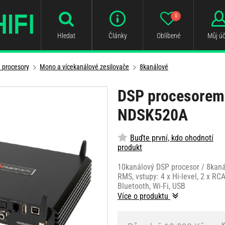
0
Hledat
Články
Oblíbené
Můj úč
a procesory
Mono a vícekanálové zesilovače
8kanálové
DSP procesorem
NDSK520A
Buďte první, kdo ohodnotí
produkt
10kanálový DSP procesor / 8kaná
RMS, vstupy: 4 x Hi-level, 2 x RC
Bluetooth, Wi-Fi, USB
Více o produktu
K