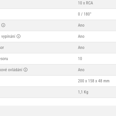
10 x RCA
0 / 180°
Ano
 vypínání
Ano
sor
Ano
esoru
10
kové ovládání
Ano
200 x 158 x 48 mm
1,1 Kg