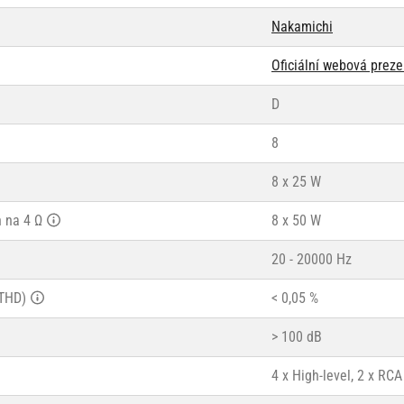
Nakamichi
Oficiální webová prez
D
8
8 x 25 W
 na 4 Ω
8 x 50 W
20 - 20000 Hz
(THD)
< 0,05 %
> 100 dB
4 x High-level, 2 x RCA