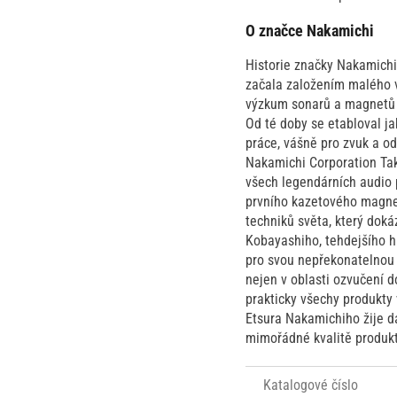
O značce Nakamichi
Historie značky Nakamichi 
začala založením malého 
výzkum sonarů a magnetů a 
Od té doby se etabloval ja
práce, vášně pro zvuk a o
Nakamichi Corporation Take
všech legendárních audio 
prvního kazetového magnet
techniků světa, který dok
Kobayashiho, tehdejšího hl
pro svou nepřekonatelnou k
nejen v oblasti ozvučení d
prakticky všechy produkty
Etsura Nakamichiho žije dá
mimořádné kvalitě produk
Katalogové číslo