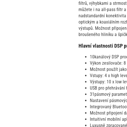
filtrů, výhybkami a strmos
můžete i na all-pass filtr
nadstandardní konektivita
optickým a koaxiálním roz
výstupů. Možnost připojen
broušeného hliníku a špič
Hlavní vlastnosti DSP
10kanálový DSP pro
Výkon zesilovače: 8
Možnost použít jako 
Vstupy: 4 x high lev
Výstupy: 10 x low le
USB pro přehrávání 
31pásmový parametri
Nastavení pásmových
Integrovaný Bluetoo
Možnost připojení d
Intuitivní mobilní 
Luxusně zpracované 