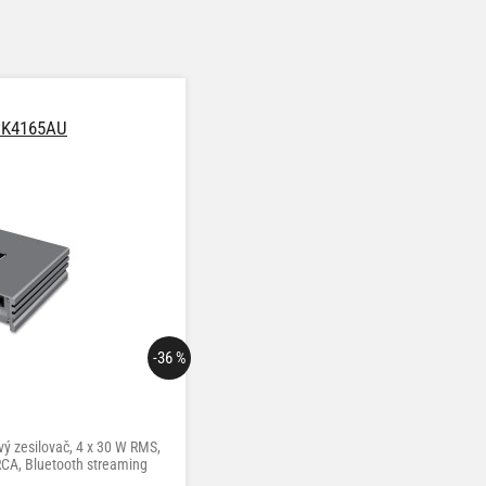
SK4165AU
-36 %
ý zesilovač, 4 x 30 W RMS,
x RCA, Bluetooth streaming