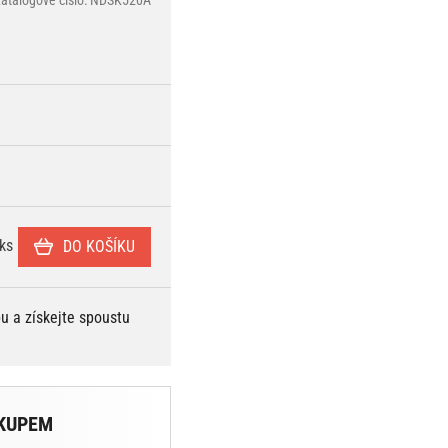
ks
DO KOŠÍKU
bu a získejte spoustu
KUPEM