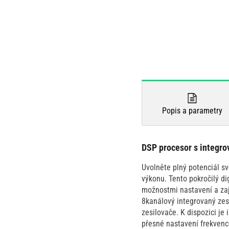
Popis a parametry
DSP procesor s integr
Uvolněte plný potenciál s
výkonu. Tento pokročilý dig
možnostmi nastavení a zaji
8kanálový integrovaný zes
zesilovače. K dispozici j
přesné nastavení frekvence