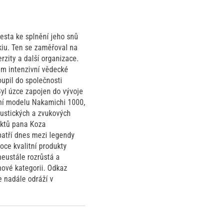
esta ke splnění jeho snů
iu. Ten se zaměřoval na
rzity a další organizace.
em intenzivní vědecké
upil do společnosti
Byl úzce zapojen do vývoje
ení modelu Nakamichi 1000,
ustických a zvukových
uktů pana Koza
 patří dnes mezi legendy
oce kvalitní produkty
neustále rozrůstá a
nové kategorii. Odkaz
e nadále odráží v