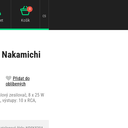
0
cs
et
Košík
 Nakamichi
Přidat do
oblíbených
lový zesilovač, 8 x 25 W
A, výstupy: 10 x RCA,
atalogové číslo: NDSK520A