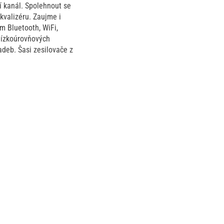
í kanál. Spolehnout se
kvalizéru. Zaujme i
m Bluetooth, WiFi,
nízkoúrovňových
deb. Šasi zesilovače z