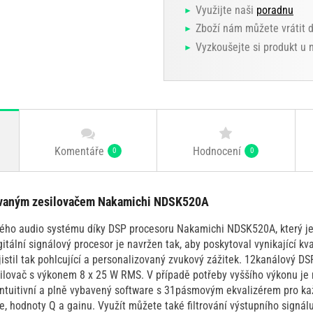
Využijte naši
poradnu
Zboží nám můžete vrátit 
Vyzkoušejte si produkt u
Komentáře
Hodnocení
0
0
ovaným zesilovačem Nakamichi NDSK520A
vého audio systému díky DSP procesoru Nakamichi NDSK520A, který je
itální signálový procesor je navržen tak, aby poskytoval vynikající kv
stil tak pohlcující a personalizovaný zvukový zážitek. 12kanálový DS
ilovač s výkonem 8 x 25 W RMS. V případě potřeby vyššího výkonu je m
e intuitivní a plně vybavený software s 31pásmovým ekvalizérem pro k
, hodnoty Q a gainu. Využít můžete také filtrování výstupního signálu