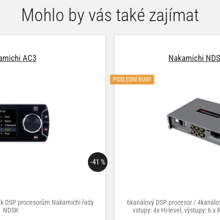
Mohlo by vás také zajímat
amichi AC3
Nakamichi ND
POSLEDNÍ KUSY
-41 %
í k DSP procesorům Nakamichi řady
6kanálový DSP procesor / 4kanálov
NDSK
vstupy: 4x Hi-level, výstupy: 6 