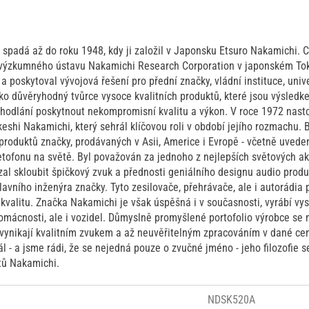
spadá až do roku 1948, kdy ji založil v Japonsku Etsuro Nakamichi. C
výzkumného ústavu Nakamichi Research Corporation v japonském Tok
poskytoval vývojová řešení pro přední značky, vládní instituce, unive
ko důvěryhodný tvůrce vysoce kvalitních produktů, které jsou výsledk
dhodlání poskytnout nekompromisní kvalitu a výkon. V roce 1972 nasto
shi Nakamichi, který sehrál klíčovou roli v období jejího rozmachu. 
produktů značky, prodávaných v Asii, Americe i Evropě - včetně uved
ofonu na světě. Byl považován za jednoho z nejlepších světových ak
ázal skloubit špičkový zvuk a přednosti geniálního designu audio prod
avního inženýra značky. Tyto zesilovače, přehrávače, ale i autorádia
valitu. Značka Nakamichi je však úspěšná i v současnosti, vyrábí vys
omácnosti, ale i vozidel. Důmyslně promyšlené portofolio výrobce se 
 vynikají kvalitním zvukem a až neuvěřitelným zpracováním v dané ce
l - a jsme rádi, že se nejedná pouze o zvučné jméno - jeho filozofie s
tů Nakamichi.
NDSK520A