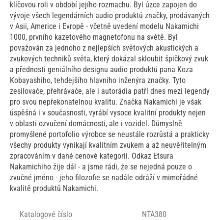
klíčovou roli v období jejího rozmachu. Byl úzce zapojen do
vývoje všech legendárních audio produktů značky, prodávaných
v Asii, Americe i Evropě - včetně uvedení modelu Nakamichi
1000, prvního kazetového magnetofonu na světě. Byl
považován za jednoho z nejlepších světových akustických a
zvukových techniků světa, který dokázal skloubit špičkový zvuk
a přednosti geniálního designu audio produktů pana Koza
Kobayashiho, tehdejšího hlavního inženýra značky. Tyto
zesilovače, přehrávače, ale i autorádia patří dnes mezi legendy
pro svou nepřekonatelnou kvalitu. Značka Nakamichi je však
úspěšná i v současnosti, vyrábí vysoce kvalitní produkty nejen
v oblasti ozvučení domácnosti, ale i vozidel. Důmyslně
promyšlené portofolio výrobce se neustále rozrůstá a prakticky
všechy produkty vynikají kvalitním zvukem a až neuvěřitelným
zpracováním v dané cenové kategorii. Odkaz Etsura
Nakamichiho žije dál - a jsme rádi, že se nejedná pouze o
zvučné jméno - jeho filozofie se nadále odráží v mimořádné
kvalitě produktů Nakamichi.
Katalogové číslo
NTA380