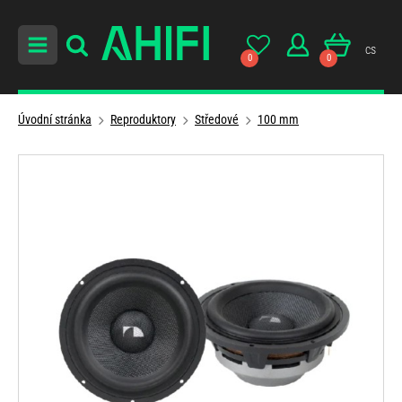
cs
0
0
Úvodní stránka
Reproduktory
Středové
100 mm