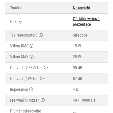
Značka
Nakamichi
Oficiální webová
Odkazy
prezentace
Typ reproduktorů
Středové
Výkon RMS
15 W
Výkon MAX
25 W
Citlivost (2,83V/1m)
90 dB
Citlivost (1W/1m)
87 dB
Impedance
4 Ω
Frekvenční rozsah
40 - 19000 Hz
Průměr středového