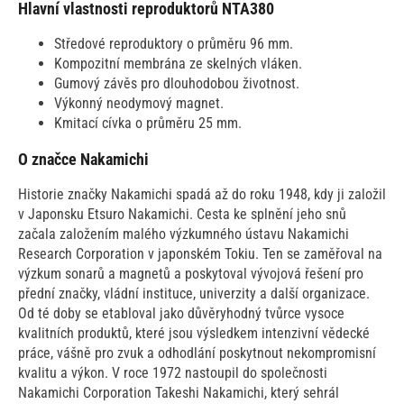
Hlavní vlastnosti reproduktorů NTA380
Středové reproduktory o průměru 96 mm.
Kompozitní membrána ze skelných vláken.
Gumový závěs pro dlouhodobou životnost.
Výkonný neodymový magnet.
Kmitací cívka o průměru 25 mm.
O značce Nakamichi
Historie značky Nakamichi spadá až do roku 1948, kdy ji založil
v Japonsku Etsuro Nakamichi. Cesta ke splnění jeho snů
začala založením malého výzkumného ústavu Nakamichi
Research Corporation v japonském Tokiu. Ten se zaměřoval na
výzkum sonarů a magnetů a poskytoval vývojová řešení pro
přední značky, vládní instituce, univerzity a další organizace.
Od té doby se etabloval jako důvěryhodný tvůrce vysoce
kvalitních produktů, které jsou výsledkem intenzivní vědecké
práce, vášně pro zvuk a odhodlání poskytnout nekompromisní
kvalitu a výkon. V roce 1972 nastoupil do společnosti
Nakamichi Corporation Takeshi Nakamichi, který sehrál