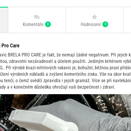
Komentáře
Hodnocení
0
5
a Pro Care
kavic BRELA PRO CARE je fakt, že nemají žádné negativum. Při jejich
itou, zdravotní nezávadností a účelem použití. Jediným kritériem výbě
 XL. Při výrobě kvazi-nitrilových rukavic je, bohužel, běžnou praxí přid
ížení výrobních nákladů a zvýšení komerčního zisku. Vše na úkor kvalit
ou tenčí, o čemž svědčí zpravidla i jejich gramáž. Více se při navlékání 
ady a v konečném důsledku ohrožují vaši bezpečnost i zdraví.