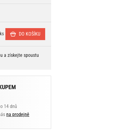
ks
DO KOŠÍKU
bu a získejte spoustu
KUPEM
do 14 dnů
 nás
na prodejně