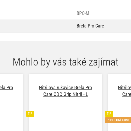
BPC-M
Brela Pro Care
Mohlo by vás také zajímat
ela Pro
Nitrilová rukavice Brela Pro
Nitril
Care CDC Grip Nitril - L
Care
TIP
TIP
POSLEDNÍ KUSY