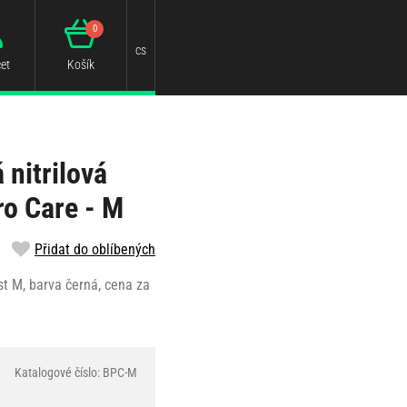
0
cs
et
Košík
nitrilová
ro Care - M
Přidat do oblíbených
st M, barva černá, cena za
Katalogové číslo: BPC-M