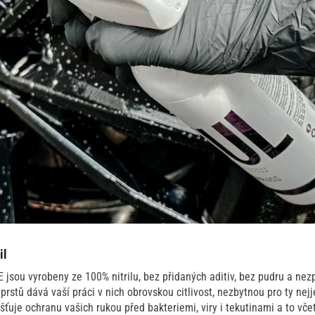
il
sou vyrobeny ze 100% nitrilu, bez přidaných aditiv, bez pudru a nezp
rstů dává vaší práci v nich obrovskou citlivost, nezbytnou pro ty nej
šťuje ochranu vašich rukou před bakteriemi, viry i tekutinami a to vče