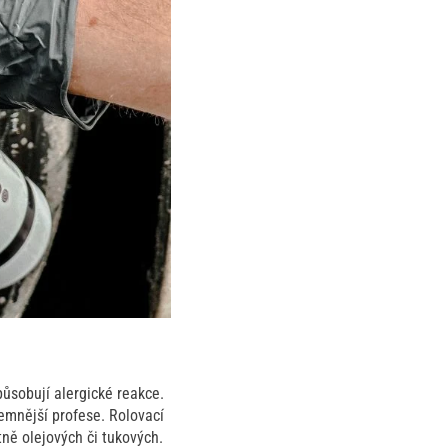
ůsobují alergické reakce.
jemnější profese. Rolovací
tně olejových či tukových.