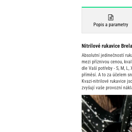
Popis a parametry
Nitrilové rukavice Brel
Absolutní jedinečností ru
mezi příznivou cenou, kval
dle Vaší potřeby - S, M, L,
příměsí. A to za účelem sn
Kvazi-nitrilové rukavice js
zvyšují vaše provozní nákl