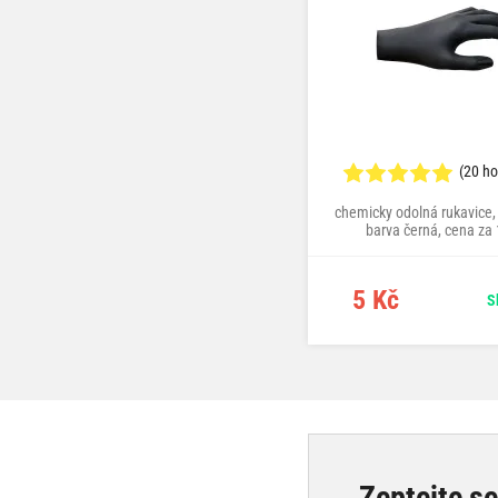
(20 h
chemicky odolná rukavice, 
barva černá, cena za 
5 Kč
S
Zeptejte s