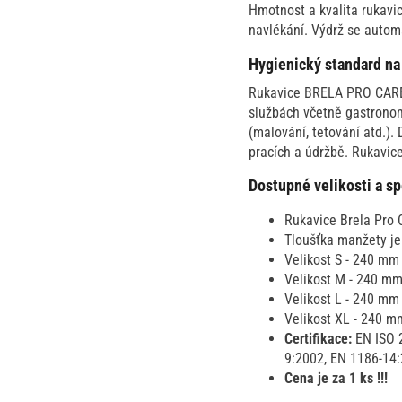
Hmotnost a kvalita rukavic
navlékání. Výdrž se automa
Hygienický standard na 
Rukavice BRELA PRO CARE m
službách včetně gastronomi
(malování, tetování atd.).
pracích a údržbě. Rukavic
Dostupné velikosti a sp
Rukavice Brela Pro 
Tloušťka manžety je
Velikost S - 240 mm 
Velikost M - 240 mm
Velikost L - 240 mm 
Velikost XL - 240 m
Certifikace:
EN ISO 
9:2002, EN 1186-14
Cena je za 1 ks !!!