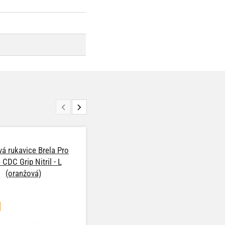
ová rukavice Brela Pro
Nitrilová rukavice Brela Pro
 CDC Grip Nitril - L
Care CDC Grip Nitril - M
(oranžová)
TIP