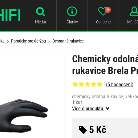
0
Hledat
Články
Oblíbené
Můj úč
ika
Pomůcky pro údržbu
Ochranné rukavice
Chemicky odolná 
rukavice Brela P
(
5 hodnocení
)
chemicky odolná rukavice, veliko
1 kus
Více o produktu
5 Kč