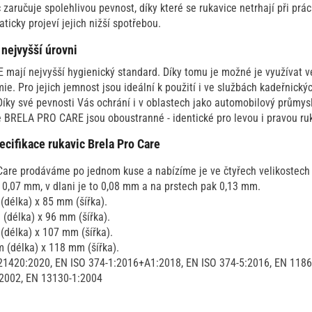
 zaručuje spolehlivou pevnost, díky které se rukavice netrhají při prác
ticky projeví jejich nižší spotřebou.
nejvyšší úrovni
ají nejvyšší hygienický standard. Díky tomu je možné je využívat ve
e. Pro jejich jemnost jsou ideální k použití i ve službách kadeřnický
 Díky své pevnosti Vás ochrání i v oblastech jako automobilový průmysl
e BRELA PRO CARE jsou oboustranné - identické pro levou i pravou ru
ecifikace rukavic Brela Pro Care
Care prodáváme po jednom kuse a nabízíme je ve čtyřech velikostech S
 0,07 mm, v dlani je to 0,08 mm a na prstech pak 0,13 mm.
(délka) x 85 mm (šířka).
 (délka) x 96 mm (šířka).
(délka) x 107 mm (šířka).
m (délka) x 118 mm (šířka).
21420:2020, EN ISO 374-1:2016+A1:2018, EN ISO 374-5:2016, EN 1186
:2002, EN 13130-1:2004