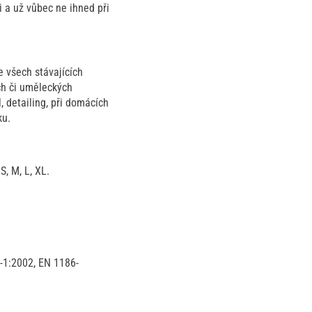
i a už vůbec ne ihned při
 všech stávajících
ch či uměleckých
, detailing, při domácích
ku.
, M, L, XL.
-1:2002, EN 1186-