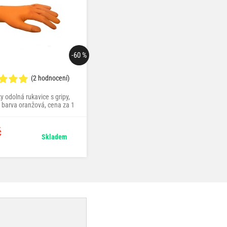
-60 %
(2 hodnocení)
(4 hodnocení)
 odolná rukavice s gripy,
chemicky odolná rukavice s gripy,
, barva oranžová, cena za 1
velikost M, barva černá, cena za 1 kus
kus
č
10 Kč
Skladem
Skladem