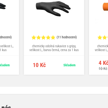
odnocení)
(11 hodnocení)
velikost L,
chemicky odolná rukavice s gripy,
chemicky
1 kus
velikost L, barva černá, cena za 1 kus
velikost L
4 K
10 Kč
kladem
Skladem
10 Kč
e nás