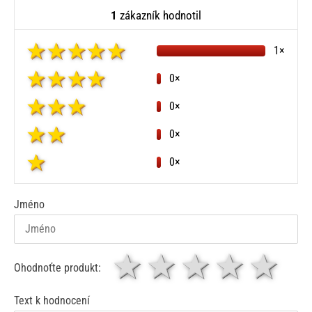
1
zákazník hodnotil
1×
0×
0×
0×
0×
Jméno
1 hvězda
2 hvězdy
3 hvěz
4 hv
5
Ohodnoťte produkt:
Text k hodnocení