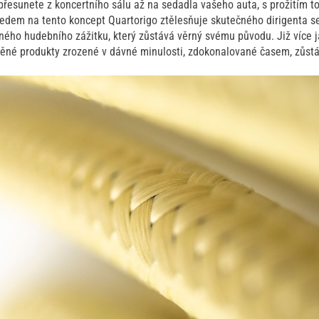
přesunete z koncertního sálu až na sedadla vašeho auta, s prožitím t
hledem na tento koncept Quartorigo ztělesňuje skutečného dirigenta s
ného hudebního zážitku, který zůstává věrný svému původu. Již více j
ěné produkty zrozené v dávné minulosti, zdokonalované časem, zůstáva