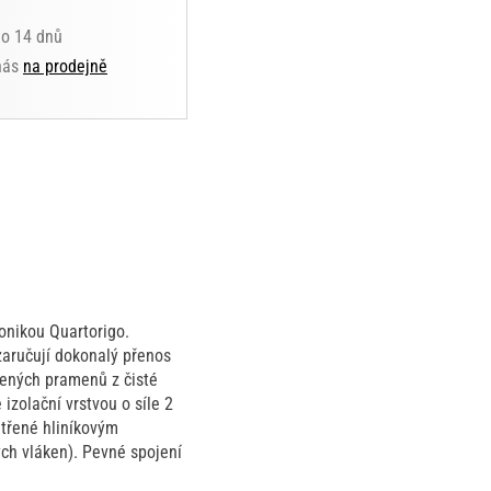
do 14 dnů
 nás
na prodejně
ronikou Quartorigo.
zaručují dokonalý přenos
cených pramenů z čisté
zolační vrstvou o síle 2
ětřené hliníkovým
ch vláken). Pevné spojení