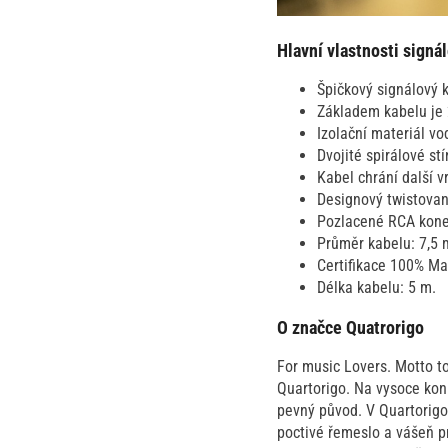
Hlavní vlastnosti sign
Špičkový signálový k
Základem kabelu je
Izolační materiál vo
Dvojité spirálové s
Kabel chrání další v
Designový twistovan
Pozlacené RCA konek
Průměr kabelu: 7,5
Certifikace 100% Mad
Délka kabelu: 5 m.
O značce Quatrorigo
For music Lovers. Motto t
Quartorigo. Na vysoce konk
pevný původ. V Quartorigo
poctivé řemeslo a vášeň pr