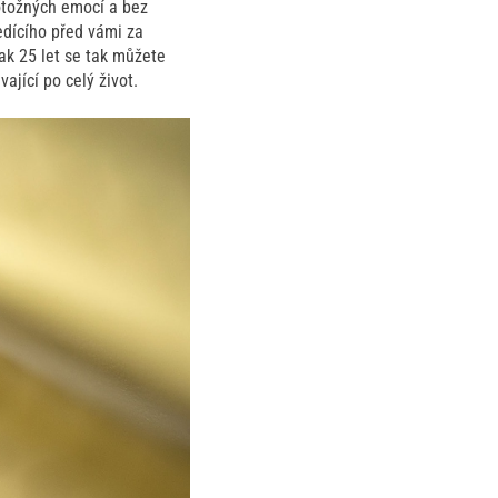
otožných emocí a bez
edícího před vámi za
ak 25 let se tak můžete
jící po celý život.