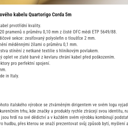
álového kabelu Quartorigo Corda 5m
abel prvotřídní kvality.
 20 pramenů o průměru 0,10 mm z čisté OFC mědi ETP 5649/88.
dičové sekce: zesíťovaný polyolefin o tloušťce 2 mm.
tínění měděnnými žílami o průměru 0,1 mm.
rstva stínění z netkané textilie s hliníkovým povlakem.
ý oplet ve zlaté barvě z kevlaru chrání kabel před poškozením.
tory pro perfektní spojení.
 mm.
e in Italy.
ohoto italského výrobce se ztvárněným dirigentem ve svém logu vyjadř
urenčním trhu, kde značky a produkty rychle ztrácejí svou identitu, n
 jsou hrdí na své dědictví a v každém svém výrobku kombinují podstat
o hudbu, přes kterou se snaží prezentovat svůj způsob bytí, myšlení 