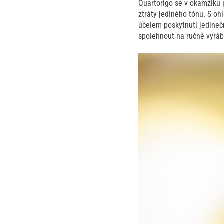
Quartorigo se v okamžiku 
ztráty jediného tónu. S o
účelem poskytnutí jedineč
spolehnout na ručně vyráb