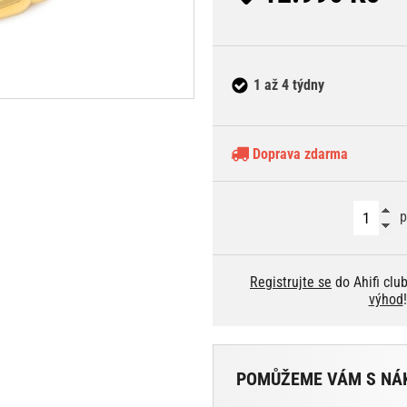
1 až 4 týdny
Doprava zdarma
p
Registrujte se
do Ahifi clu
výhod
!
POMŮŽEME VÁM S NÁ