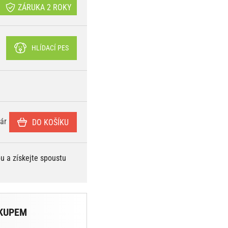
ZÁRUKA 2 ROKY
HLÍDACÍ PES
ár
DO KOŠÍKU
bu a získejte spoustu
KUPEM