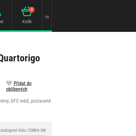
0
cs
et
Košík
Quartorigo
Přidat do
oblíbených
tíněný, OFC měď, pozlacené
Katalogové číslo: CORDA 5M