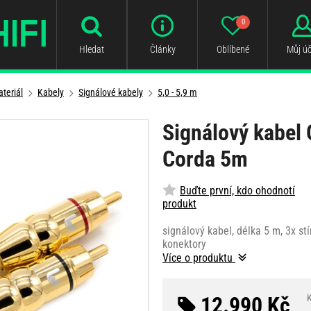
0
Hledat
Články
Oblíbené
Můj úč
teriál
Kabely
Signálové kabely
5,0 - 5,9 m
Signálový kabel 
Corda 5m
Buďte první, kdo ohodnotí
produkt
signálový kabel, délka 5 m, 3x s
konektory
Více o produktu
12.990 Kč