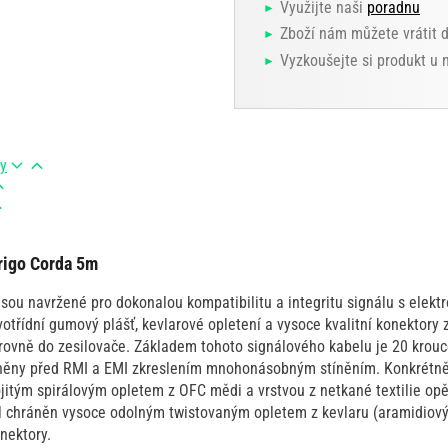
Využijte naši
poradnu
Zboží nám můžete vrátit 
Vyzkoušejte si produkt u
ry
rigo Corda 5m
sou navržené pro dokonalou kompatibilitu a integritu signálu s elekt
třídní gumový plášť, kevlarové opletení a vysoce kvalitní konektory 
úrovně do zesilovače. Základem tohoto signálového kabelu je 20 krou
něny před RMI a EMI zkreslením mnohonásobným stíněním. Konkrétně i
ojitým spirálovým opletem z OFC mědi a vrstvou z netkané textilie op
l chráněn vysoce odolným twistovaným opletem z kevlaru (aramidiový
nektory.