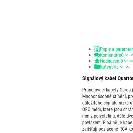
Popis a paramet
Komentáře
0
Hodnocení
0
Kategorie
Signálový kabel Quarto
Propojovací kabely Corda j
Mnohonásobné stínění, prvo
důležitého signálu nízké 
OFC mědi, které jsou chrá
mm z polyolefinu, dále dv
povlakem. Finálně je kabe
zajišťují pozlacené RCA ko