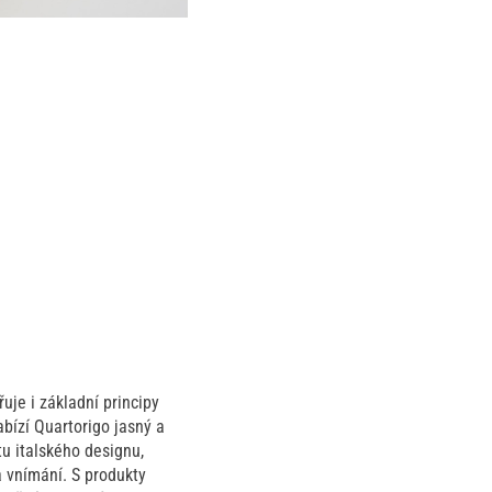
uje i základní principy
abízí Quartorigo jasný a
u italského designu,
a vnímání. S produkty