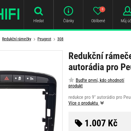
0
Hledat
Články
Oblíbené
Můj úč
Redukční rámečky
Peugeot
308
Redukční rámeče
autorádia pro P
Buďte první, kdo ohodnotí
produkt
redukce pro 9" autorádio pro Peu
Více o produktu
1.007 Kč