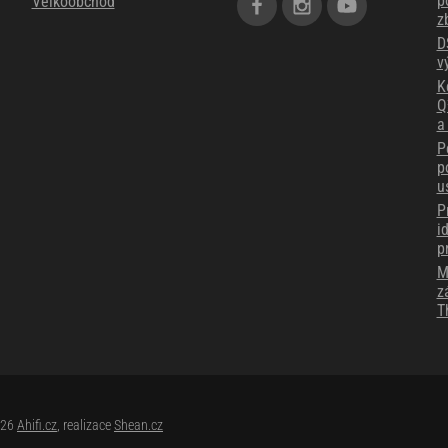
p
Velkoobchod
z
D
v
K
Q
a
P
p
u
P
i
p
M
z
T
026
Ahifi.cz
, realizace
Shean.cz