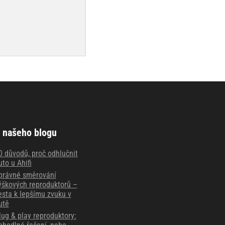
 našeho blogu
0 důvodů, proč odhlučnit
uto u Ahifi
právné směrování
ýškových reproduktorů –
esta k lepšímu zvuku v
utě
lug & play reproduktory: