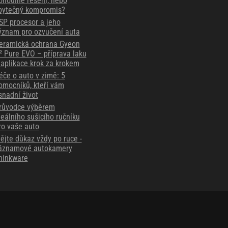
ohodlné řešení, nebo
bytečný kompromis?
SP procesor a jeho
ýznam pro ozvučení auta
eramická ochrana Gyeon
² Pure EVO – příprava laku
 aplikace krok za krokem
éče o auto v zimě: 5
omocníků, kteří vám
snadní život
růvodce výběrem
deálního sušicího ručníku
ro vaše auto
ějte důkaz vždy po ruce -
áznamové autokamery
hinkware