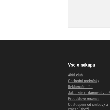
Vše o nákupu
Ahifi club
Obchodní podmínky
Reklamační řád
Jak a kde reklamovat zbož
Produktové recenze
Odstoupení od smlouvy a
vrácení zboží