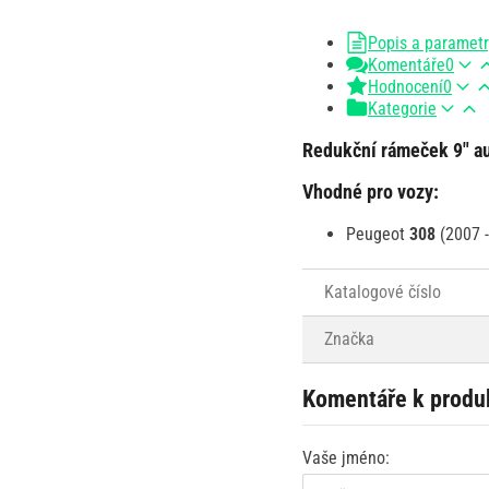
Popis a paramet
Komentáře
0
Hodnocení
0
Kategorie
Redukční rámeček 9" au
Vhodné pro vozy:
Peugeot
308
(2007 -
Katalogové číslo
Značka
Komentáře k produ
Vaše jméno: