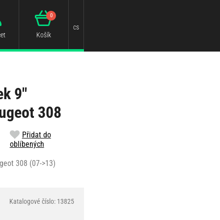
0
cs
et
Košík
k 9"
eugeot 308
Přidat do
oblíbených
geot 308 (07->13)
Katalogové číslo: 13825