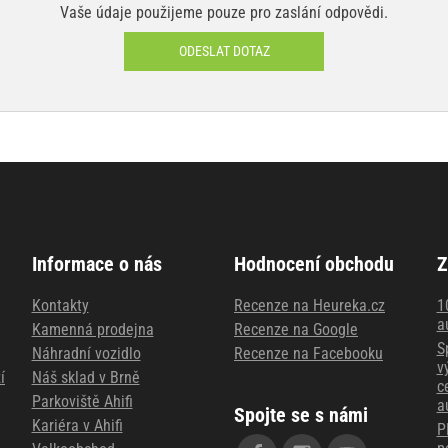
Vaše údaje použijeme pouze pro zaslání odpovědi.
ODESLAT DOTAZ
Informace o nás
Hodnocení obchodu
Z
Kontakty
Recenze na Heureka.cz
1
a
Kamenná prodejna
Recenze na Google
S
Náhradní vozidlo
Recenze na Facebooku
v
í
Náš sklad v Brně
c
Parkoviště Ahifi
a
Spojte se s námi
Kariéra v Ahifi
P