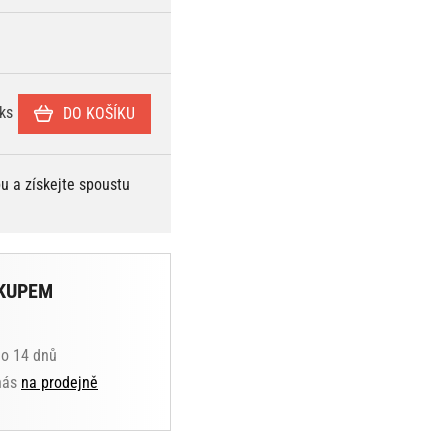
ks
DO KOŠÍKU
bu a získejte spoustu
KUPEM
do 14 dnů
 nás
na prodejně