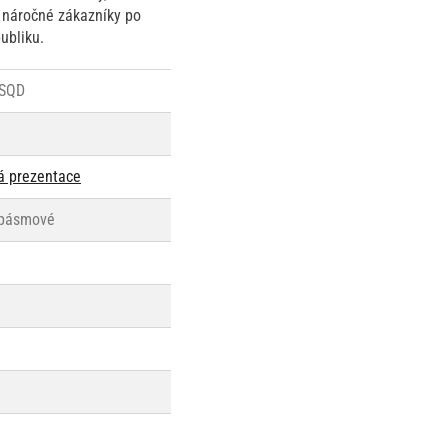
o náročné zákazníky po
ubliku.
SQD
vá prezentace
2pásmové