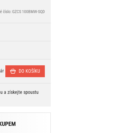
vé číslo: GZCS 100BMW-SQD
ár
DO KOŠÍKU
bu a získejte spoustu
KUPEM