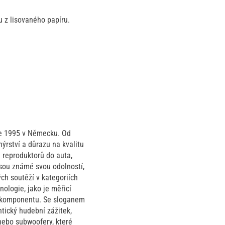
z lisovaného papíru.
oce 1995 v Německu. Od
ýrství a důrazu na kvalitu
 reproduktorů do auta,
sou známé svou odolností,
ch soutěží v kategoriích
ologie, jako je měřicí
o komponentu. Se sloganem
tický hudební zážitek,
nebo subwoofery, které