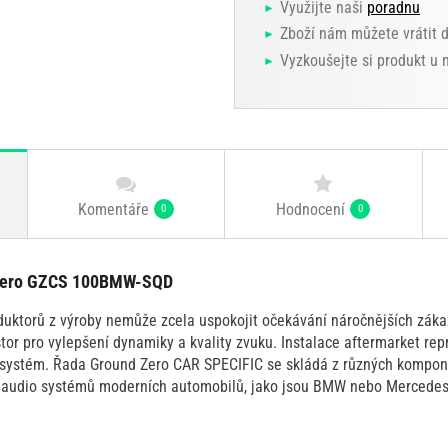
Využijte naši
poradnu
Zboží nám můžete vrátit 
Vyzkoušejte si produkt u
Komentáře
Hodnocení
0
0
 Zero GZCS 100BMW-SQD
oduktorů z výroby nemůže zcela uspokojit očekávání náročnějších záka
tor pro vylepšení dynamiky a kvality zvuku. Instalace aftermarket re
o systém. Řada Ground Zero CAR SPECIFIC se skládá z různých kompo
 audio systémů moderních automobilů, jako jsou BMW nebo Mercedes