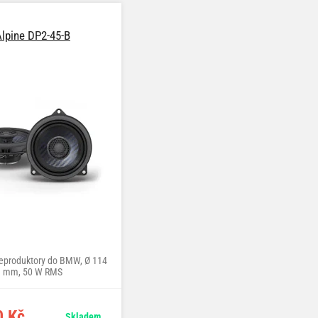
Alpine DP2-45-B
Alpine DP2-45C-B
reproduktory do BMW, Ø 114
komponentní reproduktory do BMW, Ø
mm, 50 W RMS
114 mm, 50 W RMS
0 Kč
7.490 Kč
Skladem
Skladem