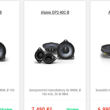
B
Alpine DP2-40C-B
 BMW, Ø 100
komponentní reproduktory do BMW, Ø
koaxiální 
100 mm, 50 W RMS
7.490 Kč
6.99
Skladem
Skladem