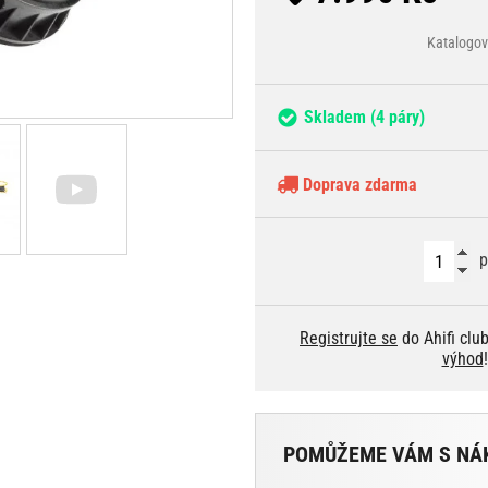
Katalogo
Skladem
(4 páry)
Doprava zdarma
p
Registrujte se
do Ahifi clu
výhod
!
POMŮŽEME VÁM S NÁ