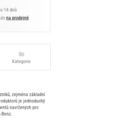
do 14 dnů
 nás
na prodejně
Kategorie
zníků, zejména základní
produktorů je jednoduchý
nentů navržených pro
-Benz.