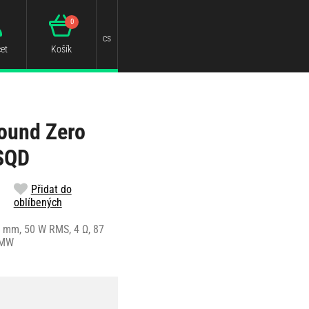
0
cs
et
Košík
ound Zero
SQD
Přidat do
oblíbených
 mm, 50 W RMS, 4 Ω, 87
BMW