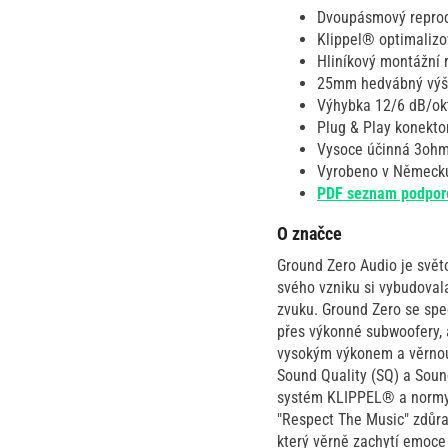
Dvoupásmový reprod
Klippel® optimaliz
Hliníkový montážní 
25mm hedvábný výšk
Výhybka 12/6 dB/ok
Plug & Play konekto
Vysoce účinná 3ohm
Vyrobeno v Německ
PDF seznam podpor
O značce
Ground Zero Audio je svět
svého vzniku si vybudovala
zvuku. Ground Zero se spe
přes výkonné subwoofery, 
vysokým výkonem a věrnou r
Sound Quality (SQ) a Sound
systém KLIPPEL® a normy 
"Respect The Music" zdůra
který věrně zachytí emoce