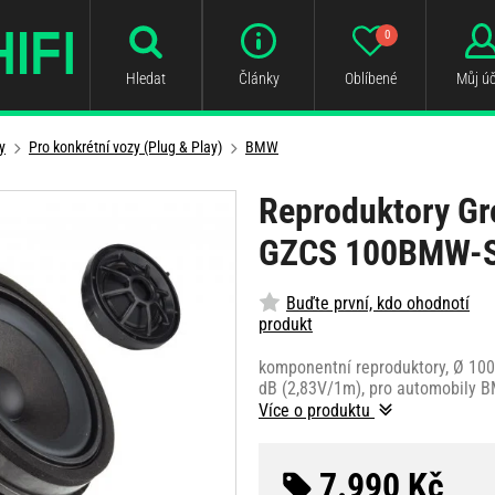
0
Hledat
Články
Oblíbené
Můj úč
y
Pro konkrétní vozy (Plug & Play)
BMW
Reproduktory Gr
GZCS 100BMW-
Buďte první, kdo ohodnotí
produkt
komponentní reproduktory, Ø 100
dB (2,83V/1m), pro automobily 
Více o produktu
7.990 Kč