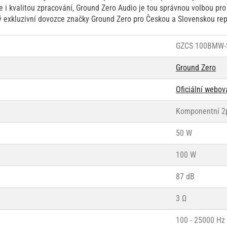
e i kvalitou zpracování, Ground Zero Audio je tou správnou volbou pr
ný exkluzivní dovozce značky Ground Zero pro Českou a Slovenskou rep
GZCS 100BMW-
Ground Zero
Oficiální webo
Komponentní 
50 W
100 W
87 dB
3 Ω
100 - 25000 Hz