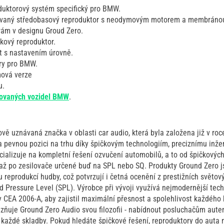
uktorový systém specifický pro BMW.
ovaný středobasový reproduktor s neodymovým motorem a membránou 
rám v designu Groud Zero.
ový reproduktor.
t s nastavením úrovně.
ry pro BMW.
ová verze
u.
ovaných vozidel BMW
.
ově uznávaná značka v oblasti car audio, která byla založena již v r
 pevnou pozici na trhu díky špičkovým technologiím, preciznímu inžen
cializuje na kompletní řešení ozvučení automobilů, a to od špičkových
až po zesilovače určené buď na SPL nebo SQ. Produkty Ground Zero j
eprodukcí hudby, což potvrzují i četná ocenění z prestižních světový
 Pressure Level (SPL). Výrobce při vývoji využívá nejmodernější techn
CEA 2006-A, aby zajistil maximální přesnost a spolehlivost každéh
zňuje Ground Zero Audio svou filozofii - nabídnout posluchačům auten
 každé skladby. Pokud hledáte špičkové řešení, reproduktory do auta 