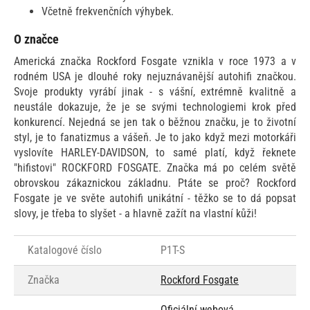
Včetně frekvenčních výhybek.
O značce
Americká značka Rockford Fosgate vznikla v roce 1973 a v
rodném USA je dlouhé roky nejuznávanější autohifi značkou.
Svoje produkty vyrábí jinak - s vášní, extrémně kvalitně a
neustále dokazuje, že je se svými technologiemi krok před
konkurencí. Nejedná se jen tak o běžnou značku, je to životní
styl, je to fanatizmus a vášeň. Je to jako když mezi motorkáři
vyslovíte HARLEY-DAVIDSON, to samé platí, když řeknete
"hifistovi" ROCKFORD FOSGATE. Značka má po celém světě
obrovskou zákaznickou základnu. Ptáte se proč? Rockford
Fosgate je ve světe autohifi unikátní - těžko se to dá popsat
slovy, je třeba to slyšet - a hlavně zažít na vlastní kůži!
Katalogové číslo
P1T-S
Značka
Rockford Fosgate
Oficiální webová