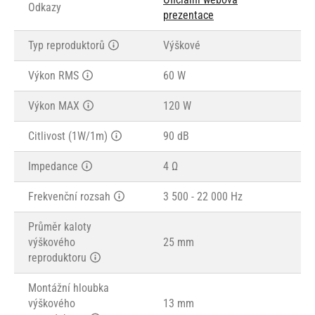
Odkazy
prezentace
Typ reproduktorů
Výškové
Výkon RMS
60 W
Výkon MAX
120 W
Citlivost (1W/1m)
90 dB
Impedance
4 Ω
Frekvenční rozsah
3 500 - 22 000 Hz
Průměr kaloty
výškového
25 mm
reproduktoru
Montážní hloubka
výškového
13 mm