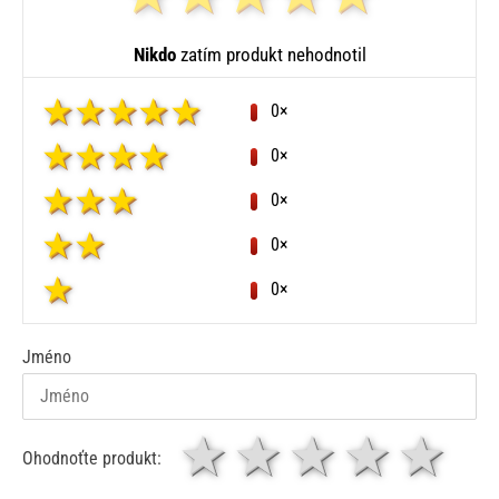
Nikdo
zatím produkt nehodnotil
0×
0×
0×
0×
0×
Jméno
1 hvězda
2 hvězdy
3 hvěz
4 hv
5
Ohodnoťte produkt: