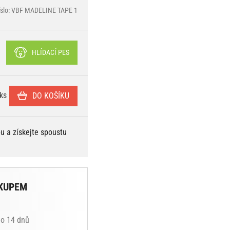
íslo: VBF MADELINE TAPE 1
HLÍDACÍ PES
ks
DO KOŠÍKU
bu a získejte spoustu
KUPEM
do 14 dnů