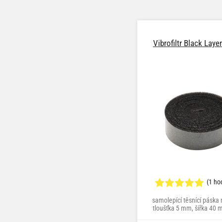
Vibrofiltr Black Laye
(1 ho
samolepící těsnící páska 
tloušťka 5 mm, šířka 40 
1,95 m