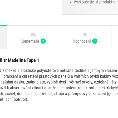
Vyzkoušejte si produkt u
Komentáře
Hodnocení
0
4
filtr Madeline Tape 1
 z měkké a elastické polyesterové netkané textilie s jemným vlasem 
í, praskání a chrastění plastových panelů a vnitřních prvků kabiny v
 palubní deska, zadní plato, výplně dveří, větrací otvory, ozdobné lišty a
žít k absorbování vibrací a snížení chrastění konektorů a elektrický
odí, jachet, domácích spotřebičů, strojů a průmyslových zařízení (gene
entilační potrubí).