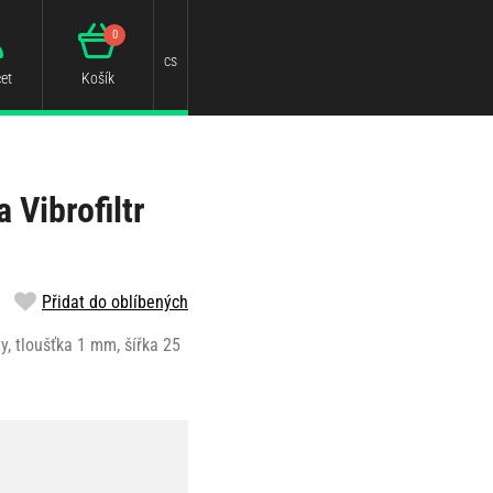
0
cs
et
Košík
 Vibrofiltr
Přidat do oblíbených
y, tloušťka 1 mm, šířka 25