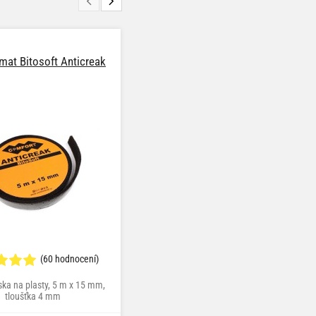
at Bitosoft Anticreak
Comfortmat Grillon
TIP
(60 hodnocení)
(7 hodnocení)
ska na plasty, 5 m x 15 mm,
těsnicí materiál na plasty, 1000 x 700
tloušťka 4 mm
mm