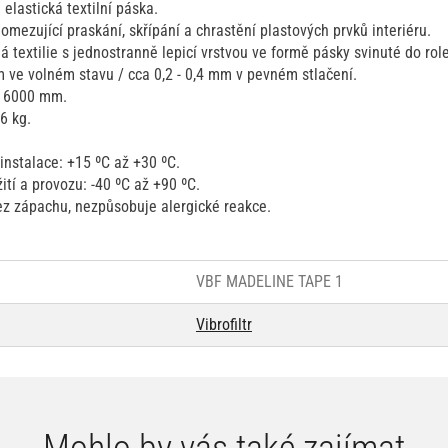
elastická textilní páska.
omezující praskání, skřípání a chrastění plastových prvků interiéru.
 textilie s jednostranně lepicí vrstvou ve formě pásky svinuté do role
m ve volném stavu / cca 0,2 - 0,4 mm v pevném stlačení.
: 6000 mm.
6 kg.
instalace: +15 ºC až +30 ºC.
ití a provozu: -40 ºC až +90 ºC.
ez zápachu, nezpůsobuje alergické reakce.
VBF MADELINE TAPE 1
Vibrofiltr
Mohlo by vás také zajímat