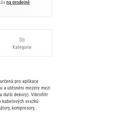
 nás
na prodejně
Kategorie
určená pro aplikace
ozu a utěsnění mezery mezi
 další dekory). Vibrofiltr
ch kabelových svazků
rátory, kompresory,