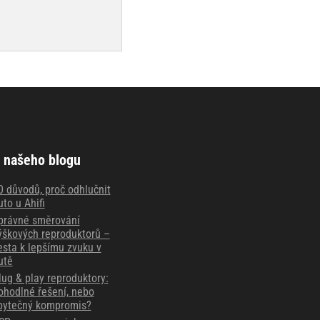
 našeho blogu
0 důvodů, proč odhlučnit
uto u Ahifi
právné směrování
ýškových reproduktorů –
esta k lepšímu zvuku v
utě
lug & play reproduktory:
ohodlné řešení, nebo
bytečný kompromis?