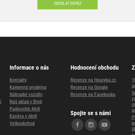
ODESLAT DOTAZ
Informace o nás
Hodnocení obchodu
Z
Kontakty
Recenze na Heureka.cz
1
a
Kamenná prodejna
Recenze na Google
S
Náhradní vozidlo
Recenze na Facebooku
v
í
Náš sklad v Brně
c
Parkoviště Ahifi
a
Spojte se s námi
Kariéra v Ahifi
P
p
Velkoobchod
z