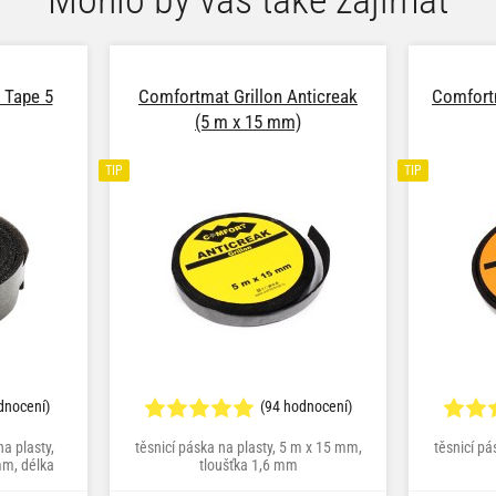
r Tape 5
Comfortmat Grillon Anticreak
Comfortm
(5 m x 15 mm)
TIP
TIP
dnocení)
(94 hodnocení)
na plasty,
těsnicí páska na plasty, 5 m x 15 mm,
těsnicí pá
mm, délka
tloušťka 1,6 mm