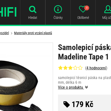
0
Hledat
Články
Oblíbené
Můj úč
vozidel
Materiály proti vrzání plastů
Samolepicí páska
Madeline Tape 1
(
4 hodnocení
)
samolepicí těsnicí páska na plast
mm, délka 6 m
Více o produktu
179 Kč