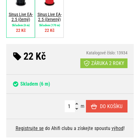
Sinus Live EA-
Sinus Live EA-
2.5 (černý)
2.5 (červený)
Skladem
(6 m)
Skladem
(170 m)
22 Kč
22 Kč
22 Kč
Katalogové číslo: 13934
ZÁRUKA 2 ROKY
Skladem
(6 m)
m
DO KOŠÍKU
Registrujte se
do Ahifi clubu a získejte spoustu
výhod
!