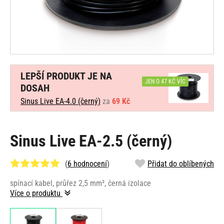
LEPŠÍ PRODUKT JE NA
JEN O 47 KČ VÍC
DOSAH
Sinus Live EA-4.0 (černý)
za
69 Kč
Sinus Live EA-2.5 (černý)
(
6 hodnocení
)
Přidat do oblíbených
spínací kabel, průřez 2,5 mm², černá izolace
Více o produktu