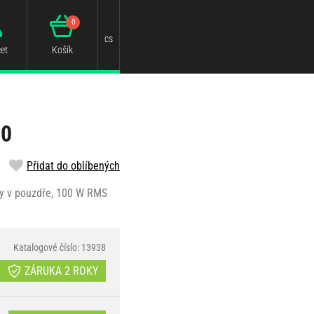
0
cs
et
Košík
00
Přidat do oblíbených
ry v pouzdře, 100 W RMS
Katalogové číslo: 13938
ZÁRUKA 2 ROKY