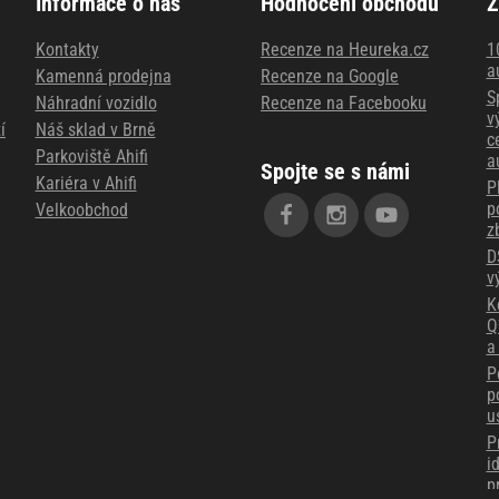
Informace o nás
Hodnocení obchodu
Z
Kontakty
Recenze na Heureka.cz
1
a
Kamenná prodejna
Recenze na Google
S
Náhradní vozidlo
Recenze na Facebooku
v
í
Náš sklad v Brně
c
Parkoviště Ahifi
a
Spojte se s námi
Kariéra v Ahifi
P
p
Velkoobchod
z
D
v
K
Q
a
P
p
u
P
i
p