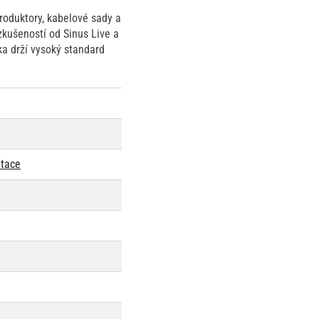
roduktory, kabelové sady a
zkušeností od Sinus Live a
ka drží vysoký standard
ntace