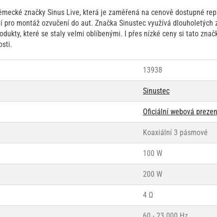
ěmecké značky Sinus Live, která je zaměřená na cenově dostupné rep
ví pro montáž ozvučení do aut. Značka Sinustec využívá dlouholetých 
dukty, které se staly velmi oblíbenými. I přes nízké ceny si tato znač
sti.
13938
Sinustec
Oficiální webová preze
Koaxiální 3 pásmové
100 W
200 W
4 Ω
60 - 23 000 Hz