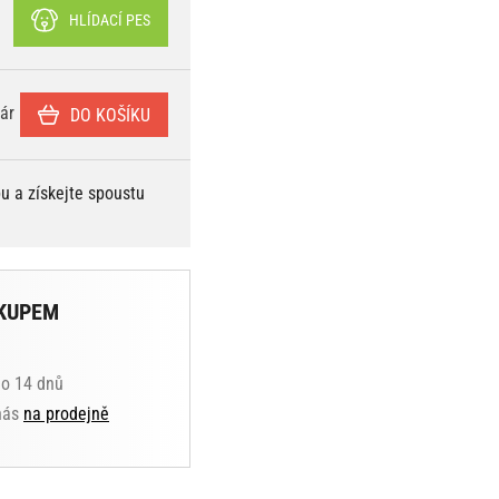
HLÍDACÍ PES
ár
DO KOŠÍKU
bu a získejte spoustu
KUPEM
do 14 dnů
 nás
na prodejně