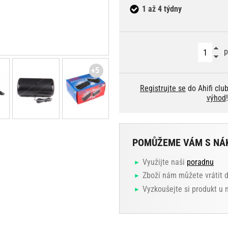
1 až 4 týdny
p
+5
Registrujte se
do Ahifi clu
výhod
!
POMŮŽEME VÁM S NÁ
Využijte naši
poradnu
Zboží nám můžete vrátit 
Vyzkoušejte si produkt u