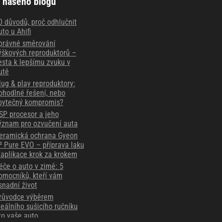
 našeho blogu
0 důvodů, proč odhlučnit
uto u Ahifi
právné směrování
ýškových reproduktorů –
esta k lepšímu zvuku v
utě
lug & play reproduktory:
ohodlné řešení, nebo
bytečný kompromis?
SP procesor a jeho
ýznam pro ozvučení auta
eramická ochrana Gyeon
² Pure EVO – příprava laku
 aplikace krok za krokem
éče o auto v zimě: 5
omocníků, kteří vám
snadní život
růvodce výběrem
deálního sušicího ručníku
ro vaše auto