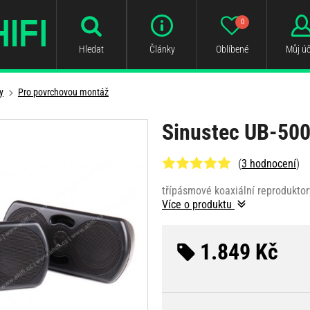
0
Hledat
Články
Oblíbené
Můj úč
y
Pro povrchovou montáž
Sinustec UB-50
(
3 hodnocení
)
třípásmové koaxiální reprodukto
Více o produktu
1.849 Kč