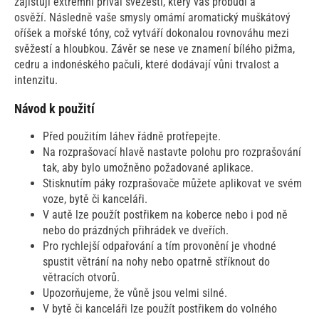
zajišťují extrémní příval svěžesti, který vás probudí a
osvěží. Následně vaše smysly omámí aromatický muškátový
oříšek a mořské tóny, což vytváří dokonalou rovnováhu mezi
svěžestí a hloubkou. Závěr se nese ve znamení bílého pižma,
cedru a indonéského pačuli, které dodávají vůni trvalost a
intenzitu.
Návod k použití
Před použitím láhev řádně protřepejte.
Na rozprašovací hlavě nastavte polohu pro rozprašování
tak, aby bylo umožněno požadované aplikace.
Stisknutím páky rozprašovače můžete aplikovat ve svém
voze, bytě či kanceláři.
V autě lze použít postřikem na koberce nebo i pod ně
nebo do prázdných přihrádek ve dveřích.
Pro rychlejší odpařování a tím provonění je vhodné
spustit větrání na nohy nebo opatrně stříknout do
větracích otvorů.
Upozorňujeme, že vůně jsou velmi silné.
V bytě či kanceláři lze použít postřikem do volného