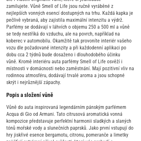
zamilujete. Vůně Smell of Life jsou ručně vyráběné z
nejlepších vonných esencí dostupných na trhu. Každá kapka je
pečlivě vybraná, aby zajistila maximální intenzitu a výdrž.
Parfémy se dodávají v láhvích o objemu 250 a 500 ml a vůně
se tedy nestříká do vzduchu, ale na povrch, například na
koberec v automobilu. Okamžitě tak provoníte interiér vašeho
vozu dle požadované intenzity a při každodenní aplikaci po
dobu cca 2 týdnů bude dosaženo i dlouhodobého účinku
vůně. Kromě interiéru auta parfémy Smell of Life osvěží i
místnosti v domácnosti nebo zaměstnání. Mají pozitivní vliv na
rodinnou atmosféru, dodávají trvalé aroma a jsou schopné
skrýt i nejrůznější zápachy.
Popis a složení vůně
Vůně do auta inspirovaná legendárním pánským parfémem
Acqua di Gio od Armani. Tato citrusová aromatická vonná
kompozice představuje perfektní harmonii sladkých a slaných
tónů mořské vody a slunečních paprsků. Jako první vstupují do
hry jiskřivé esence bergamotu, citronu, pomeranče a limetky