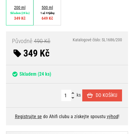
200 ml
500 ml
Skladem
(24 ks)
1 až 4 týdny
349 Kč
649 Kč
Původně
490 Kč
Katalogové číslo: SL1686/200
349 Kč
Skladem
(24 ks)
ks
DO KOŠÍKU
Registrujte se
do Ahifi clubu a získejte spoustu
výhod
!