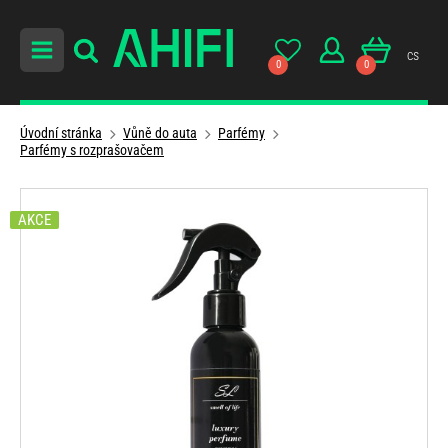
cs
0
0
Úvodní stránka
Vůně do auta
Parfémy
Parfémy s rozprašovačem
AKCE