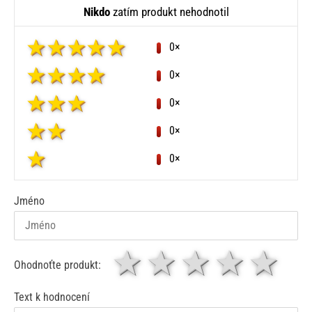
Nikdo
zatím produkt nehodnotil
0×
0×
0×
0×
0×
Jméno
1 hvězda
2 hvězdy
3 hvěz
4 hv
5
Ohodnoťte produkt:
Text k hodnocení