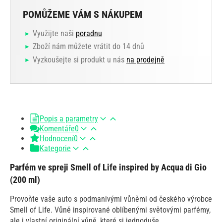
POMŮŽEME VÁM S NÁKUPEM
Využijte naši
poradnu
Zboží nám můžete vrátit do 14 dnů
Vyzkoušejte si produkt u nás
na prodejně
Popis a parametry
Komentáře
0
Hodnocení
0
Kategorie
Parfém ve spreji Smell of Life inspired by Acqua di Gio
(200 ml)
Provoňte vaše auto s podmanivými vůněmi od českého výrobce
Smell of Life. Vůně inspirované oblíbenými světovými parfémy,
ale i vlastní originální vůně, které si jednoduše