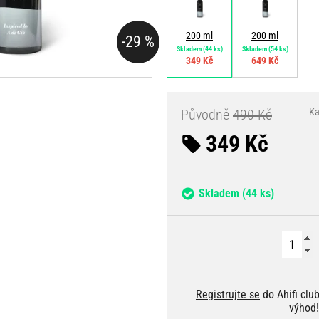
200 ml
200 ml
-29 %
Skladem
(44 ks)
Skladem
(54 ks)
349 Kč
649 Kč
Původně
490 Kč
Ka
349 Kč
Skladem
(44 ks)
Registrujte se
do Ahifi clu
výhod
!