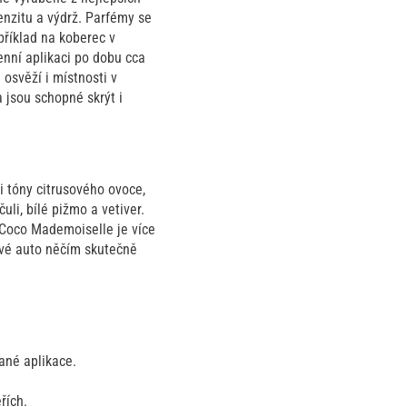
enzitu a výdrž. Parfémy se
příklad na koberec v
enní aplikaci po dobu cca
osvěží i místnosti v
 jsou schopné skrýt i
 tóny citrusového ovoce,
li, bílé pižmo a vetiver.
 Coco Mademoiselle je více
 své auto něčím skutečně
ané aplikace.
řích.