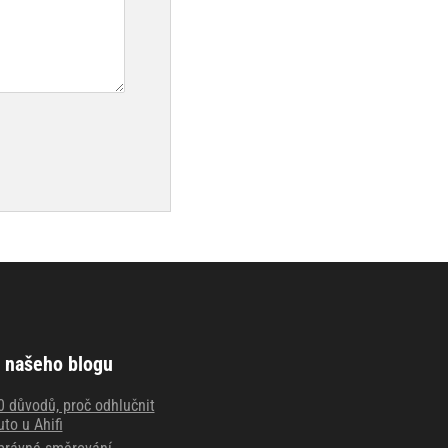
 našeho blogu
0 důvodů, proč odhlučnit
uto u Ahifi