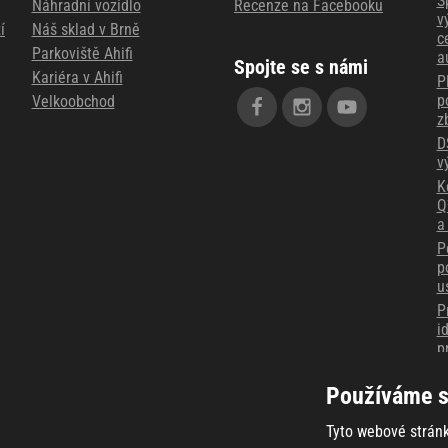
S
Náhradní vozidlo
Recenze na Facebooku
v
í
Náš sklad v Brně
c
Parkoviště Ahifi
a
Spojte se s námi
Kariéra v Ahifi
P
p
Velkoobchod
z
D
v
K
Q
a
P
p
u
P
i
p
M
Používáme s
z
T
Tyto webové stránk