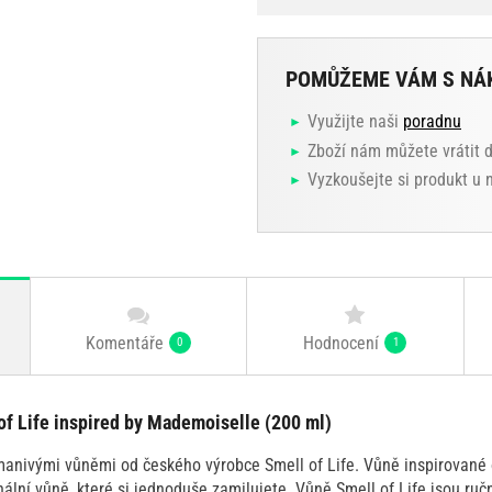
POMŮŽEME VÁM S NÁ
Využijte naši
poradnu
Zboží nám můžete vrátit 
Vyzkoušejte si produkt u
Komentáře
Hodnocení
0
1
of Life inspired by Mademoiselle (200 ml)
anivými vůněmi od českého výrobce Smell of Life. Vůně inspirované
ginální vůně, které si jednoduše zamilujete. Vůně Smell of Life jsou ru