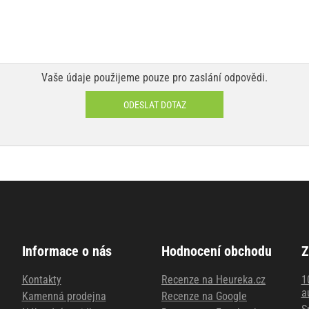
Vaše údaje použijeme pouze pro zaslání odpovědi.
ODESLAT DOTAZ
Informace o nás
Hodnocení obchodu
Z
Kontakty
Recenze na Heureka.cz
1
a
Kamenná prodejna
Recenze na Google