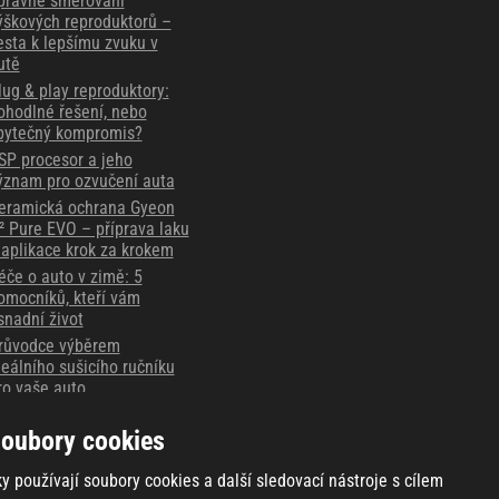
právné směrování
ýškových reproduktorů –
esta k lepšímu zvuku v
utě
lug & play reproduktory:
ohodlné řešení, nebo
bytečný kompromis?
SP procesor a jeho
ýznam pro ozvučení auta
eramická ochrana Gyeon
² Pure EVO – příprava laku
 aplikace krok za krokem
éče o auto v zimě: 5
omocníků, kteří vám
snadní život
růvodce výběrem
deálního sušicího ručníku
ro vaše auto
ějte důkaz vždy po ruce -
oubory cookies
áznamové autokamery
hinkware
y používají soubory cookies a další sledovací nástroje s cílem