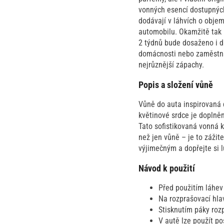
vonných esencí dostupných 
dodávají v láhvích o objem
automobilu. Okamžitě tak 
2 týdnů bude dosaženo i d
domácnosti nebo zaměstnání
nejrůznější zápachy.
Popis a složení vůně
Vůně do auta inspirovaná
květinové srdce je doplněn
Tato sofistikovaná vonná 
než jen vůně – je to zážit
výjimečným a dopřejte si lu
Návod k použití
Před použitím láhev
Na rozprašovací hla
Stisknutím páky roz
V autě lze použít p