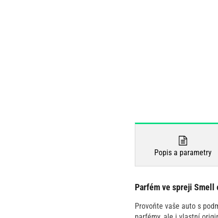
Popis a parametry
Parfém ve spreji Smell 
Provoňte vaše auto s podm
parfémy, ale i vlastní ori