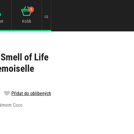
0
cs
et
Košík
Smell of Life
emoiselle
Přidat do oblíbených
rfémem Coco