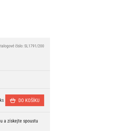
talogové číslo: SL1791/200
ks
DO KOŠÍKU
bu a získejte spoustu