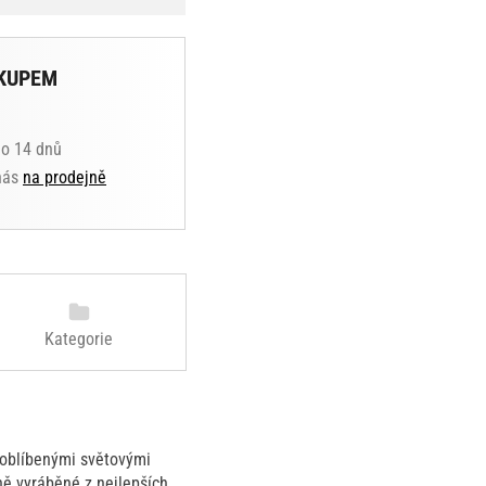
KUPEM
do 14 dnů
 nás
na prodejně
Kategorie
 oblíbenými světovými
čně vyráběné z nejlepších