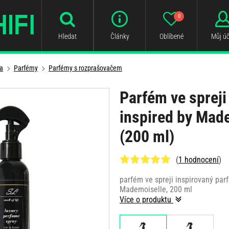
0
Hledat
Články
Oblíbené
Můj úč
a
Parfémy
Parfémy s rozprašovačem
Parfém ve spreji 
inspired by Mad
(200 ml)
(
1 hodnocení
)
parfém ve spreji inspirovaný pa
Mademoiselle, 200 ml
Více o produktu