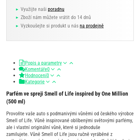
Využijte naši
poradnu
Zboží nám můžete vrátit do 14 dnů
Vyzkoušejte si produkt u nás
na prodejně
Popis a parametry
Komentáře
0
Hodnocení
0
Kategorie
Parfém ve spreji Smell of Life inspired by One Million
(500 ml)
Provoňte vaše auto s podmanivými vůněmi od českého výrobce
Smell of Life. Vůně inspirované oblíbenými světovými parfémy,
ale i vlastní originální vůně, které si jednoduše
zamilujete. Vůně Smell of Life jsou ručně vyráběné z