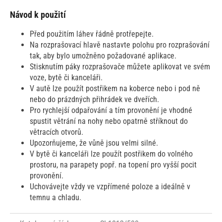
Návod k použití
Před použitím láhev řádně protřepejte.
Na rozprašovací hlavě nastavte polohu pro rozprašování
tak, aby bylo umožněno požadované aplikace.
Stisknutím páky rozprašovače můžete aplikovat ve svém
voze, bytě či kanceláři.
V autě lze použít postřikem na koberce nebo i pod ně
nebo do prázdných přihrádek ve dveřích.
Pro rychlejší odpařování a tím provonění je vhodné
spustit větrání na nohy nebo opatrně stříknout do
větracích otvorů.
Upozorňujeme, že vůně jsou velmi silné.
V bytě či kanceláři lze použít postřikem do volného
prostoru, na parapety popř. na topení pro vyšší pocit
provonění.
Uchovávejte vždy ve vzpřímené poloze a ideálně v
temnu a chladu.