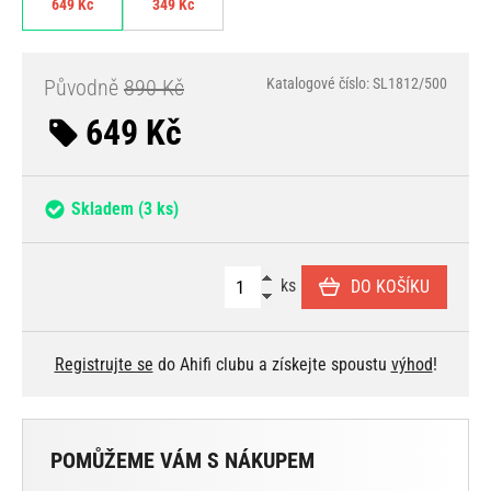
649 Kč
349 Kč
Původně
890 Kč
Katalogové číslo: SL1812/500
649 Kč
Skladem
(3 ks)
ks
DO KOŠÍKU
Registrujte se
do Ahifi clubu a získejte spoustu
výhod
!
POMŮŽEME VÁM S NÁKUPEM