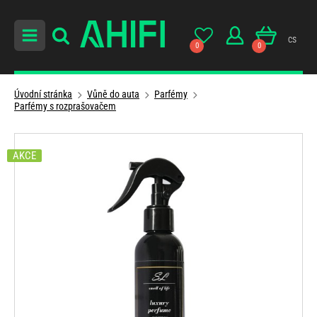
cs
0
0
Úvodní stránka
Vůně do auta
Parfémy
Parfémy s rozprašovačem
AKCE