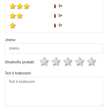
0×
0×
0×
Jméno
1 hvězda
2 hvězdy
3 hvěz
4 hv
5
Ohodnoťte produkt:
Text k hodnocení