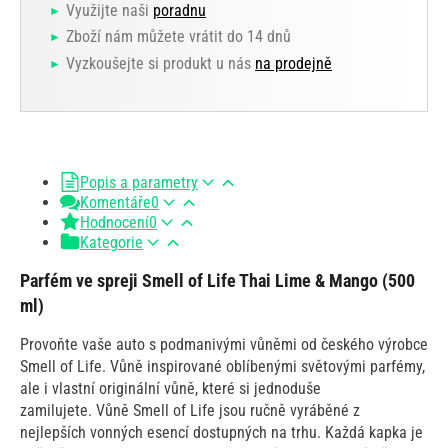
Využijte naši
poradnu
Zboží nám můžete vrátit do 14 dnů
Vyzkoušejte si produkt u nás
na prodejně
Popis a parametry
Komentáře
0
Hodnocení
0
Kategorie
Parfém ve spreji Smell of Life Thai Lime & Mango (500
ml)
Provoňte vaše auto s podmanivými vůněmi od českého výrobce
Smell of Life. Vůně inspirované oblíbenými světovými parfémy,
ale i vlastní originální vůně, které si jednoduše
zamilujete. Vůně Smell of Life jsou ručně vyráběné z
nejlepších vonných esencí dostupných na trhu. Každá kapka je