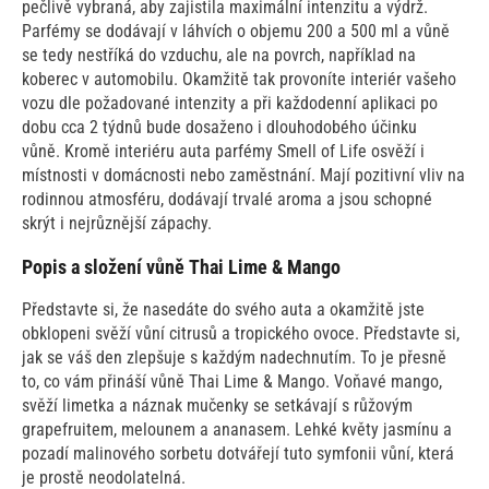
pečlivě vybraná, aby zajistila maximální intenzitu a výdrž.
Parfémy se dodávají v láhvích o objemu 200 a 500 ml a vůně
se tedy nestříká do vzduchu, ale na povrch, například na
koberec v automobilu. Okamžitě tak provoníte interiér vašeho
vozu dle požadované intenzity a při každodenní aplikaci po
dobu cca 2 týdnů bude dosaženo i dlouhodobého účinku
vůně. Kromě interiéru auta parfémy Smell of Life osvěží i
místnosti v domácnosti nebo zaměstnání. Mají pozitivní vliv na
rodinnou atmosféru, dodávají trvalé aroma a jsou schopné
skrýt i nejrůznější zápachy.
Popis a složení vůně Thai Lime & Mango
Představte si, že nasedáte do svého auta a okamžitě jste
obklopeni svěží vůní citrusů a tropického ovoce. Představte si,
jak se váš den zlepšuje s každým nadechnutím. To je přesně
to, co vám přináší vůně Thai Lime & Mango. Voňavé mango,
svěží limetka a náznak mučenky se setkávají s růžovým
grapefruitem, melounem a ananasem. Lehké květy jasmínu a
pozadí malinového sorbetu dotvářejí tuto symfonii vůní, která
je prostě neodolatelná.