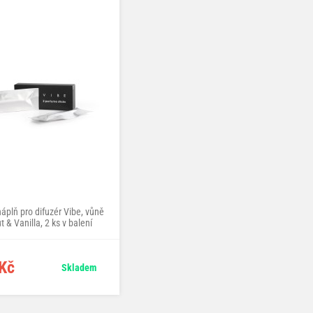
áplň pro difuzér Vibe, vůně
náhradní náplň pro difuzér Vibe, vůně
 & Vanilla, 2 ks v balení
French Vanilla, 2 ks v balení
Kč
290 Kč
Skladem
Skladem