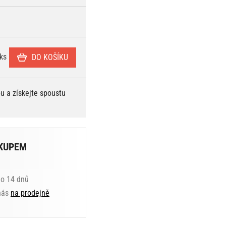
ks
DO KOŠÍKU
bu a získejte spoustu
KUPEM
do 14 dnů
 nás
na prodejně