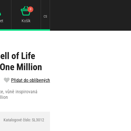
0
cs
et
Košík
ll of Life
 One Million
Přidat do oblíbených
ce, vůně inspirovaná
lion
Katalogové číslo: SL3012