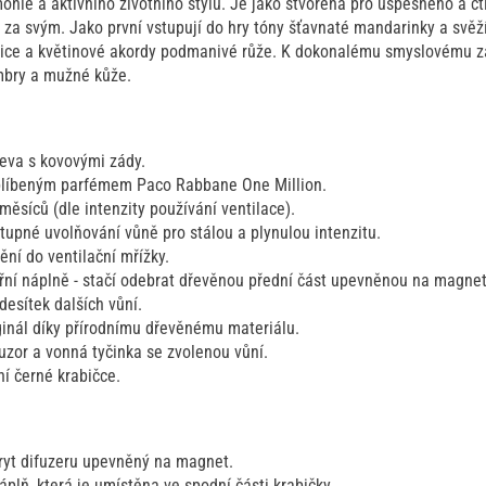
onie a aktivního životního stylu. Je jako stvořená pro úspěšného a c
 si za svým. Jako první vstupují do hry tóny šťavnaté mandarinky a svě
řice a květinové akordy podmanivé růže. K dokonalému smyslovému z
bry a mužné kůže.
řeva s kovovými zády.
blíbeným parfémem Paco Rabbane One Million.
měsíců (dle intenzity používání ventilace).
upné uvolňování vůně pro stálou a plynulou intenzitu.
ní do ventilační mřížky.
ní náplně - stačí odebrat dřevěnou přední část upevněnou na magnet
esítek dalších vůní.
iginál díky přírodnímu dřevěnému materiálu.
uzor a vonná tyčinka se zvolenou vůní.
í černé krabičce.
ryt difuzeru upevněný na magnet.
áplň, která je umístěna ve spodní části krabičky.