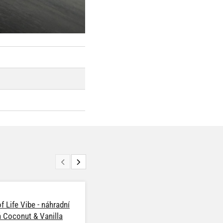
f Life Vibe - náhradní
Smell of Life Vibe - náhradní
ň Coconut & Vanilla
náplň French Vanilla