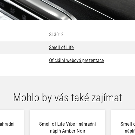
SL3012
Smell of Life
Oficiální webová prezentace
Mohlo by vás také zajímat
náhradní
Smell of Life Vibe - náhradní
Smell o
náplň Amber Noir
nápl