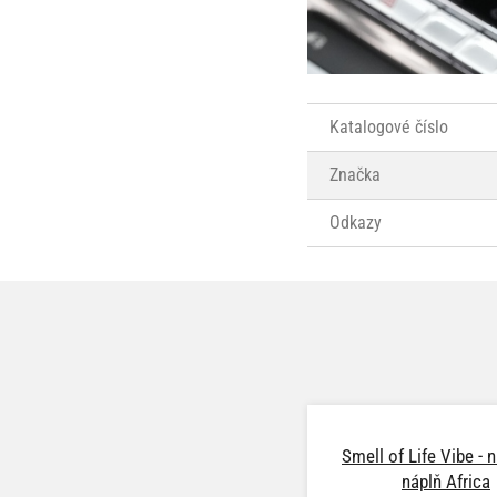
Katalogové číslo
Značka
Odkazy
Smell of Life Vibe - 
náplň Africa