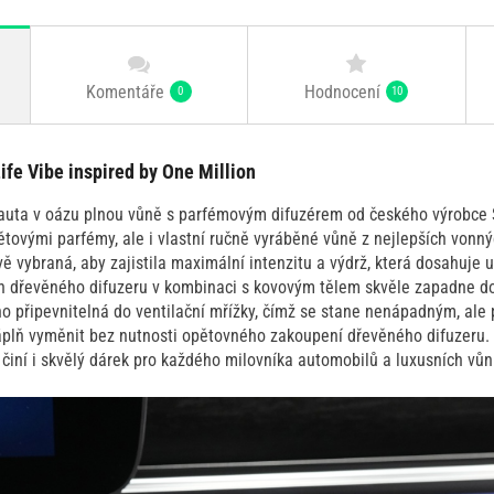
Komentáře
Hodnocení
0
10
ife Vibe inspired by One Million
auta v oázu plnou vůně s parfémovým difuzérem od českého výrobce S
ětovými parfémy, ale i vlastní ručně vyráběné vůně z nejlepších vonn
vě vybraná, aby zajistila maximální intenzitu a výdrž, která dosahuje 
gn dřevěného difuzeru v kombinaci s kovovým tělem skvěle zapadne do
o připevnitelná do ventilační mřížky, čímž se stane nenápadným, ale
áplň vyměnit bez nutnosti opětovného zakoupení dřevěného difuzeru.
 činí i skvělý dárek pro každého milovníka automobilů a luxusních vůn