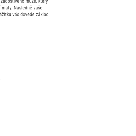
tižádostivého muže, který
ží máty. Následně vaše
ážitku vás dovede základ
.