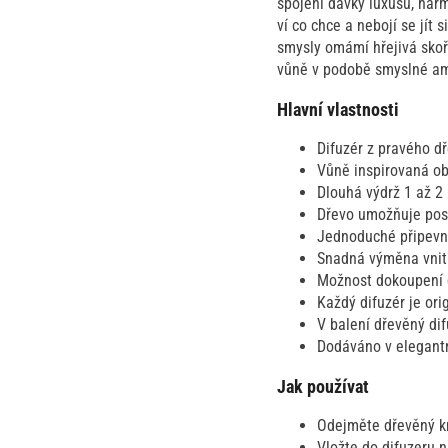
spojení dávky luxusu, harm
ví co chce a nebojí se jít
smysly omámí hřejivá sko
vůně v podobě smyslné am
Hlavní vlastnosti
Difuzér z pravého d
Vůně inspirovaná o
Dlouhá výdrž 1 až 2 
Dřevo umožňuje post
Jednoduché připevně
Snadná výměna vnitř
Možnost dokoupení d
Každý difuzér je or
V balení dřevěný dif
Dodáváno v elegantn
Jak používat
Odejměte dřevěný k
Vložte do difuzeru n