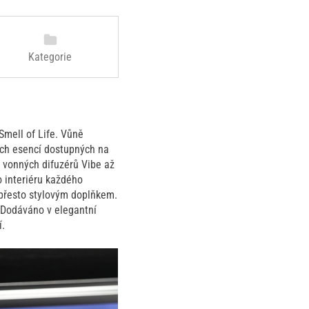
Kategorie
mell of Life. Vůně
ých esencí dostupných na
u vonných difuzérů Vibe až
 interiéru každého
 přesto stylovým doplňkem.
 Dodáváno v elegantní
í.