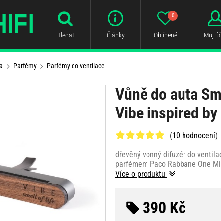
0
Hledat
Články
Oblíbené
Můj úč
a
Parfémy
Parfémy do ventilace
Vůně do auta Sme
Vibe inspired by
(
10 hodnocení
)
dřevěný vonný difuzér do ventila
parfémem Paco Rabbane One Mil
Více o produktu
390 Kč