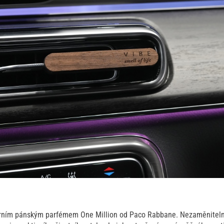
rním pánským parfémem One Million od Paco Rabbane. Nezaměniteln