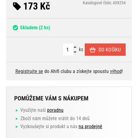
173 Kč
Katalogové číslo: 439254
Skladem
(2 ks)
ks
DO KOŠÍKU
Registrujte se
do Ahifi clubu a získejte spoustu
výhod
!
POMŮŽEME VÁM S NÁKUPEM
Využijte naši
poradnu
Zboží nám můžete vrátit do 14 dnů
Vyzkoušejte si produkt u nás
na prodejně