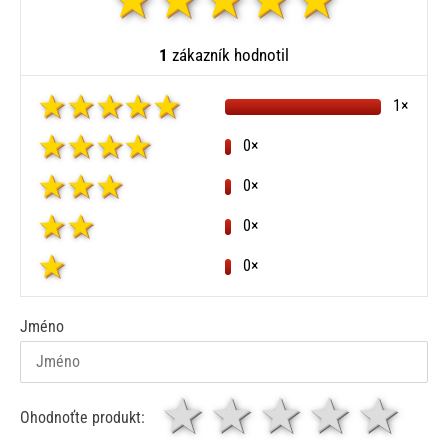
1
zákazník hodnotil
1×
0×
0×
0×
0×
Jméno
1 hvězda
2 hvězdy
3 hvěz
4 hv
5
Ohodnoťte produkt: