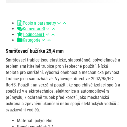
Popis a parametry
Komentáře
0
Hodnocení
1
Kategorie
Smršťovací bužírka 25,4 mm
Smršťovací trubice jsou elastické, slabostěnné, polyolefinové a
teplem smrštitelné trubice pro všeobecné použití. Nízká
teplota pro smrštění, výborná ohebnost a mechanická pevnost.
Trubice jsou samozhášivé. Vyhovuje: directive 2002/95/EC-
RoHS. Použití: univerzální použití, ke spolehlivé izolaci spojů a
součástí v elektrotechnice, elektronice a automobilovém
průmyslu, k ochraně trubek před korozí, jako mechanická
ochrana a zpevnění ukončení nebo spojů elektrických vodičů a
svazkování vodičů.
Materiál: polyolefin
Poměr smrštění: 2:1