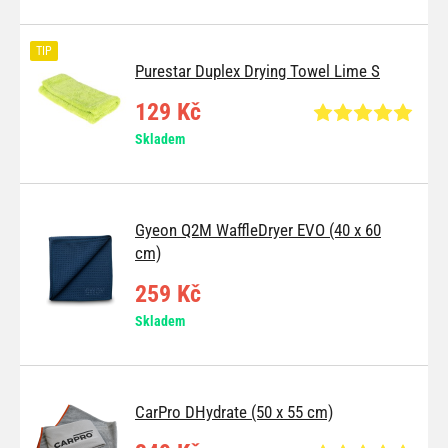
TIP
Purestar Duplex Drying Towel Lime S
129 Kč
Skladem
Gyeon Q2M WaffleDryer EVO (40 x 60
cm)
259 Kč
Skladem
CarPro DHydrate (50 x 55 cm)