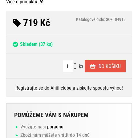
Více o produktu
719 Kč
Katalogové číslo: SOFT04913
Skladem
(37 ks)
ks
DO KOŠÍKU
Registrujte se
do Ahifi clubu a získejte spoustu
výhod
!
POMŮŽEME VÁM S NÁKUPEM
Využijte naši
poradnu
Zboží nám můžete vrátit do 14 dnů