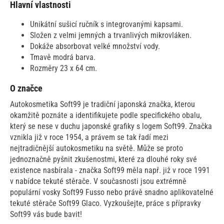
Hlavní vlastnosti
Unikátní sušicí ručník s integrovanými kapsami.
Složen z velmi jemných a trvanlivých mikrovláken.
Dokáže absorbovat velké množství vody.
Tmavě modrá barva.
Rozměry 23 x 64 cm.
O značce
Autokosmetika Soft99 je tradiční japonská značka, kterou
okamžitě poznáte a identifikujete podle specifického obalu,
který se nese v duchu japonské grafiky s logem Soft99. Značka
vznikla již v roce 1954, a právem se tak řadí mezi
nejtradičnější autokosmetiku na světě. Může se proto
jednoznačně pyšnit zkušenostmi, které za dlouhé roky své
existence nasbírala - značka Soft99 měla např. již v roce 1991
v nabídce tekuté stěrače. V současnosti jsou extrémně
populární vosky Soft99 Fusso nebo právě snadno aplikovatelné
tekuté stěrače Soft99 Glaco. Vyzkoušejte, práce s přípravky
Soft99 vás bude bavit!