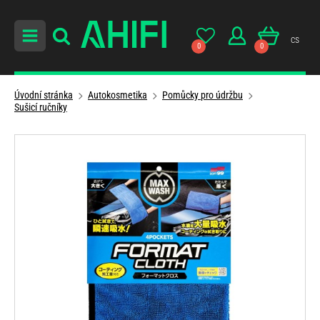
cs
0
0
Úvodní stránka
Autokosmetika
Pomůcky pro údržbu
Sušicí ručníky