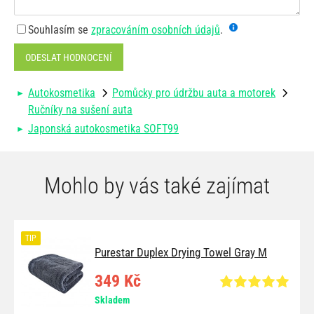
Souhlasím se
zpracováním osobních údajů
.
ODESLAT HODNOCENÍ
Autokosmetika
Pomůcky pro údržbu auta a motorek
Ručníky na sušení auta
Japonská autokosmetika SOFT99
Mohlo by vás také zajímat
TIP
Purestar Duplex Drying Towel Gray M
349 Kč
Skladem