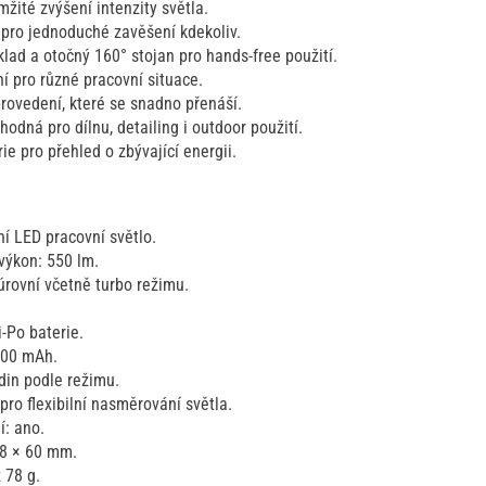
žité zvýšení intenzity světla.
pro jednoduché zavěšení kdekoliv.
lad a otočný 160° stojan pro hands-free použití.
í pro různé pracovní situace.
rovedení, které se snadno přenáší.
odná pro dílnu, detailing i outdoor použití.
ie pro přehled o zbývající energii.
í LED pracovní světlo.
výkon: 550 lm.
úrovní včetně turbo režimu.
i-Po baterie.
200 mAh.
din podle režimu.
pro flexibilní nasměrování světla.
: ano.
28 × 60 mm.
 78 g.