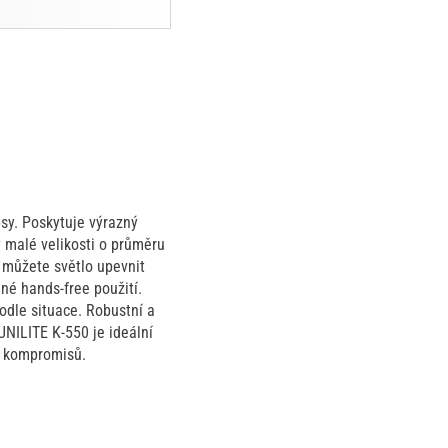
psy. Poskytuje výrazný
y malé velikosti o průměru
 můžete světlo upevnit
né hands-free použití.
podle situace. Robustní a
UNILITE K-550 je ideální
ez kompromisů.