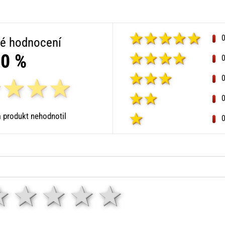
é hodnocení
0 %
 produkt nehodnotil
1 hvězda
2 hvězdy
3 hvězdy
4 hvězdy
5 hvězd