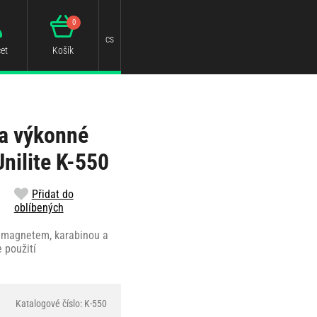
0
cs
et
Košík
 a výkonné
Unilite K-550
Přidat do
oblíbených
, magnetem, karabinou a
 použití
Katalogové číslo: K-550