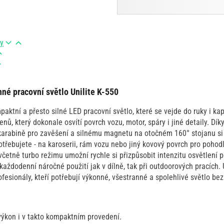
ry
né pracovní světlo Unilite K-550
paktní a přesto silné LED pracovní světlo, které se vejde do ruky i ka
nů, který dokonale osvítí povrch vozu, motor, spáry i jiné detaily. Dík
arabině pro zavěšení a silnému magnetu na otočném 160° stojanu si
třebujete - na karoserii, rám vozu nebo jiný kovový povrch pro pohodl
 včetně turbo režimu umožní rychle si přizpůsobit intenzitu osvětlení 
aždodenní náročné použití jak v dílně, tak při outdoorových pracích. 
profesionály, kteří potřebují výkonné, všestranné a spolehlivé světlo b
výkon i v takto kompaktním provedení.