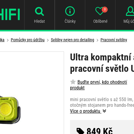
0
Hledat
Články
Oblíbené
Můj úč
ika
Pomůcky pro údržbu
Svítilny nejen pro detailing
Pracovní svítilny
Ultra kompaktní
pracovní světlo 
Buďte první, kdo ohodnotí
produkt
mini pracovní světlo s až 550 lm
otočným stojanem pro hands-free
Více o produktu
849 Kč