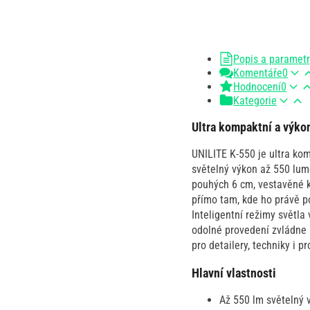
Popis a paramet
Komentáře
0
Hodnocení
0
Kategorie
Ultra kompaktní a výkon
UNILITE K-550 je ultra kom
světelný výkon až 550 lume
pouhých 6 cm, vestavěné k
přímo tam, kde ho právě po
Inteligentní režimy světla
odolné provedení zvládne k
pro detailery, techniky i 
Hlavní vlastnosti
Až 550 lm světelný 