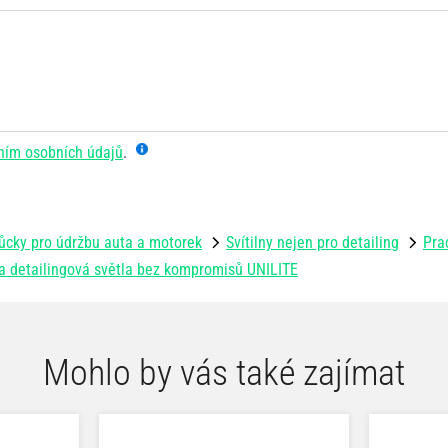
ním osobních údajů
.
cky pro údržbu auta a motorek
Svítilny nejen pro detailing
Prac
 a detailingová světla bez kompromisů UNILITE
Mohlo by vás také zajímat