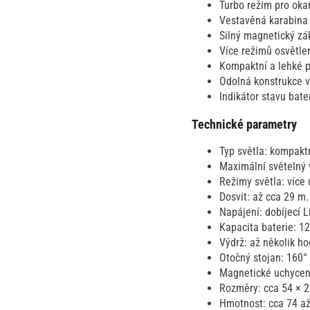
Turbo režim pro okam
Vestavěná karabina 
Silný magnetický zák
Více režimů osvětlen
Kompaktní a lehké p
Odolná konstrukce vh
Indikátor stavu bater
Technické parametry
Typ světla: kompaktn
Maximální světelný 
Režimy světla: více 
Dosvit: až cca 29 m.
Napájení: dobíjecí L
Kapacita baterie: 1
Výdrž: až několik ho
Otočný stojan: 160° 
Magnetické uchycení
Rozměry: cca 54 × 
Hmotnost: cca 74 až