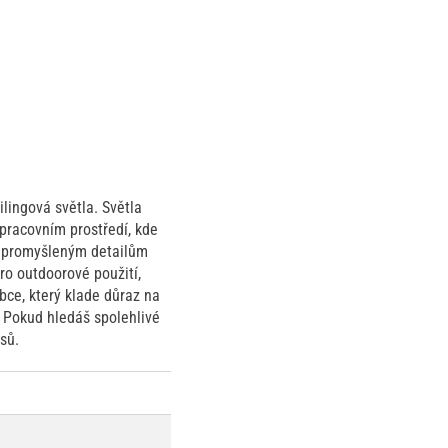
ilingová světla. Světla
 pracovním prostředí, kde
i a promyšleným detailům
pro outdoorové použití,
bce, který klade důraz na
. Pokud hledáš spolehlivé
sů.