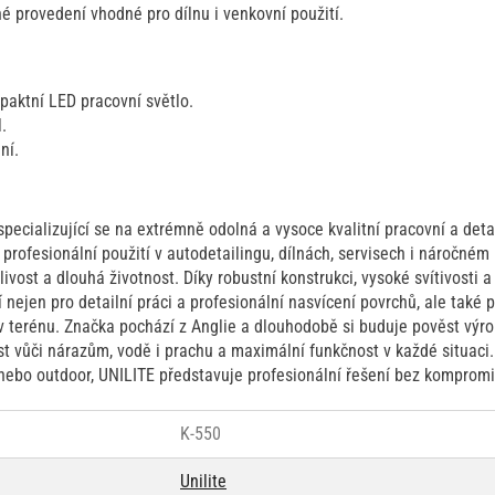
é provedení vhodné pro dílnu i venkovní použití.
paktní LED pracovní světlo.
.
ní.
specializující se na extrémně odolná a vysoce kvalitní pracovní a deta
profesionální použití v autodetailingu, dílnách, servisech i náročném
hlivost a dlouhá životnost. Díky robustní konstrukci, vysoké svítivost
 nejen pro detailní práci a profesionální nasvícení povrchů, ale také 
v terénu. Značka pochází z Anglie a dlouhodobě si buduje pověst výro
st vůči nárazům, vodě i prachu a maximální funkčnost v každé situaci
i nebo outdoor, UNILITE představuje profesionální řešení bez kompromi
K-550
Unilite