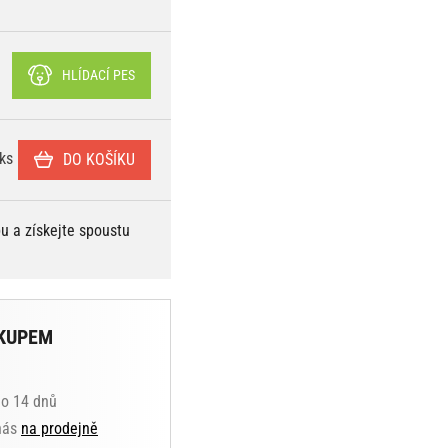
HLÍDACÍ PES
ks
DO KOŠÍKU
bu a získejte spoustu
KUPEM
do 14 dnů
 nás
na prodejně