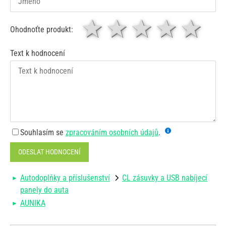
1 hvězda
2 hvězdy
3 hvěz
4 hv
5
Ohodnoťte produkt:
Text k hodnocení
Souhlasím se
zpracováním osobních údajů
.
ODESLAT HODNOCENÍ
Autodoplňky a příslušenství
CL zásuvky a USB nabíjecí
panely do auta
AUNIKA