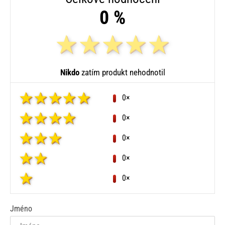
0 %
Nikdo
zatím produkt nehodnotil
0×
0×
0×
0×
0×
Jméno