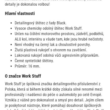
detaily je dokonalou volbou!
Hlavní vlastnosti
Detailingový štětec z řady Black.
Vysoce chemicky odolný štětec Work Stuff.
Určen na čištění motorového prostoru, zádvěří, podběhů,
ALU kol, interiéru a všude tam, kde jsou hrubé nečistoty.
Není vhodný na černý lak a choulostivé povrchy.
Žlutá plastová rukojeť s otvorem na zavěšení.
Lakovaná rukojeť odolná vůči agresivním přípravkům.
Černé syntetické štětiny.
Průměr: 16 mm.
O značce Work Stuff
Work Stuff je špičková značka detailingového příslušenství z
Polska, která si během krátké doby získala silné renomé mezi
profesionály i nadšenci do péče o automobily po celé Evropě.
Vznikla z vášně pro dokonalost a smysl pro detail. Jejím cílem
je poskytovat nástroje, které pomáhají dosahovat špičkových