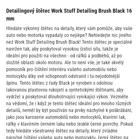
Detailingový štětec Work Stuff Detailing Brush Black 16
mm
Hledáte výkonný štětec na detaily, který vám pomůže, aby vaše
auto nebo motorka vypadaly co nejlépe? Nehledejte nic jiného
než Work Stuff Detailing Brush Black! Tento štětec je speciálně
navržen tak, aby poskytoval vysokou čisticí sílu, takže je
ideální pro použití na všechno - od ráfků a podběhů, až po
složité oblasti okolo motoru. Ale to není vše, je také skvělý
pomocník pro čištění interiéru vašeho automobilu nebo
motocyklu díky své schopnosti odstranit i tu nejodolnější
špínu. Tento štětec z řady Black je vyroben s odolnou
lakovanou plastovou rukojetí a syntetickými štětinami, aby
vydržel a poskytoval dlouhotrvající vynikající výkon. Vezměte
na vědomí, že i když je tento štětec ideální pro mnoho různých
detailů, neměl by být používán na prvky náchylné k poškrábání,
jako jsou karoserie automobilů nebo motocyklů, klavírní lak,
ráfky v klavírním černém laku nebo lesklé černé povrchy. Pokud
tedy hledáte všestranný štětec na detaily, který zvládne
náročné čištění vašeho auta nebo motocyklu, černý štětec na