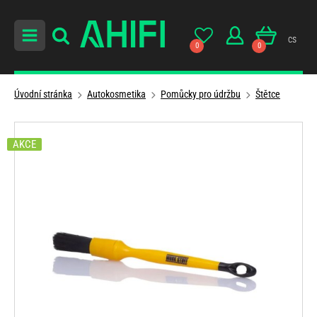
cs
0
0
Úvodní stránka
Autokosmetika
Pomůcky pro údržbu
Štětce
AKCE