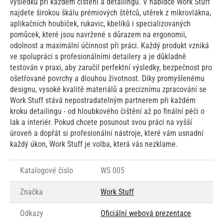
výsledků při každém čištění a detailingu. V nabídce Work Stuff
najdete širokou škálu prémiových štětců, utěrek z mikrovlákna,
aplikačních houbiček, rukavic, kbelíků i specializovaných
pomůcek, které jsou navržené s důrazem na ergonomii,
odolnost a maximální účinnost při práci. Každý produkt vzniká
ve spolupráci s profesionálními detailery a je důkladně
testován v praxi, aby zaručil perfektní výsledky, bezpečnost pro
ošetřované povrchy a dlouhou životnost. Díky promyšlenému
designu, vysoké kvalitě materiálů a preciznímu zpracování se
Work Stuff stává nepostradatelným partnerem při každém
kroku detailingu - od hloubkového čištění až po finální péči o
lak a interiér. Pokud chcete posunout svou práci na vyšší
úroveň a dopřát si profesionální nástroje, které vám usnadní
každý úkon, Work Stuff je volba, která vás nezklame.
Katalogové číslo
WS 005
Značka
Work Stuff
Odkazy
Oficiální webová prezentace