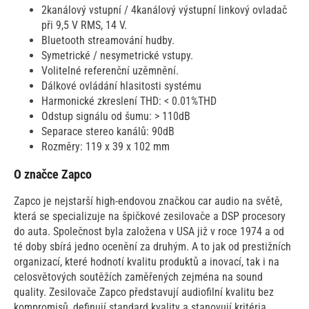
2kanálový vstupní / 4kanálový výstupní linkový ovladač
při 9,5 V RMS, 14 V.
Bluetooth streamování hudby.
Symetrické / nesymetrické vstupy.
Volitelné referenční uzěmnění.
Dálkové ovládání hlasitosti systému
Harmonické zkreslení THD: < 0.01%THD
Odstup signálu od šumu: > 110dB
Separace stereo kanálů: 90dB
Rozměry: 119 x 39 x 102 mm
O značce Zapco
Zapco je nejstarší high-endovou značkou car audio na světě,
která se specializuje na špičkové zesilovače a DSP procesory
do auta. Společnost byla založena v USA již v roce 1974 a od
té doby sbírá jedno ocenění za druhým. A to jak od prestižních
organizací, které hodnotí kvalitu produktů a inovací, tak i na
celosvětových soutěžích zaměřených zejména na sound
quality. Zesilovače Zapco představují audiofilní kvalitu bez
kompromisů, definují standard kvality a stanovují kritéria,