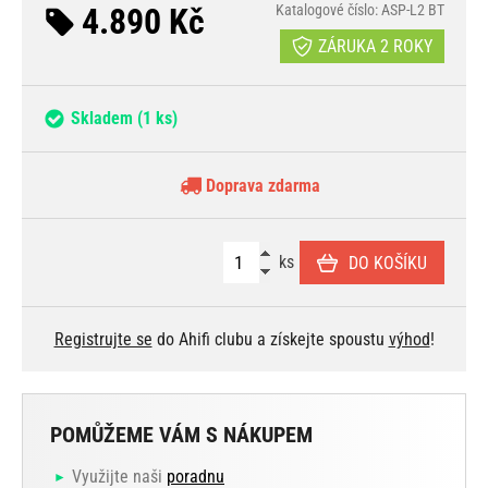
4.890 Kč
Katalogové číslo: ASP-L2 BT
ZÁRUKA 2 ROKY
Skladem
(1 ks)
Doprava zdarma
ks
DO KOŠÍKU
Registrujte se
do Ahifi clubu a získejte spoustu
výhod
!
POMŮŽEME VÁM S NÁKUPEM
Využijte naši
poradnu