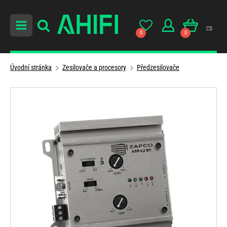
cs
0
0
Úvodní stránka
Zesilovače a procesory
Předzesilovače