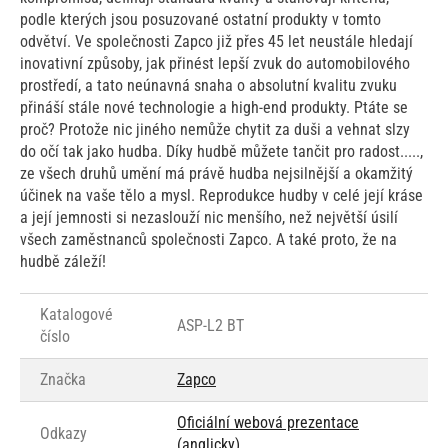
podle kterých jsou posuzované ostatní produkty v tomto
odvětví. Ve společnosti Zapco již přes 45 let neustále hledají
inovativní způsoby, jak přinést lepší zvuk do automobilového
prostředí, a tato neúnavná snaha o absolutní kvalitu zvuku
přináší stále nové technologie a high-end produkty. Ptáte se
proč? Protože nic jiného nemůže chytit za duši a vehnat slzy
do očí tak jako hudba. Díky hudbě můžete tančit pro radost.....,
ze všech druhů umění má právě hudba nejsilnější a okamžitý
účinek na vaše tělo a mysl. Reprodukce hudby v celé její kráse
a její jemnosti si nezaslouží nic menšího, než největší úsilí
všech zaměstnanců společnosti Zapco. A také proto, že na
hudbě záleží!
Katalogové
ASP-L2 BT
číslo
Značka
Zapco
Oficiální webová prezentace
Odkazy
(anglicky)