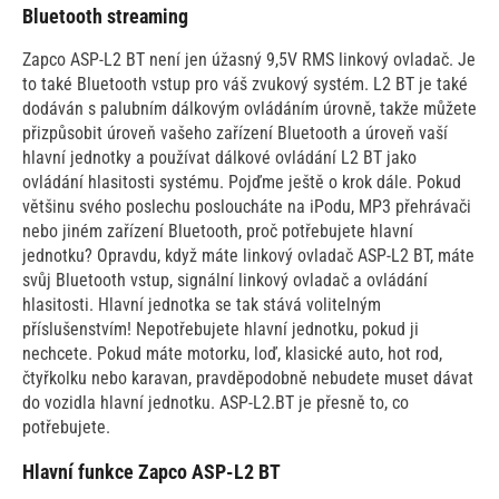
Bluetooth streaming
Zapco ASP-L2 BT není jen úžasný 9,5V RMS linkový ovladač. Je
to také Bluetooth vstup pro váš zvukový systém. L2 BT je také
dodáván s palubním dálkovým ovládáním úrovně, takže můžete
přizpůsobit úroveň vašeho zařízení Bluetooth a úroveň vaší
hlavní jednotky a používat dálkové ovládání L2 BT jako
ovládání hlasitosti systému. Pojďme ještě o krok dále. Pokud
většinu svého poslechu posloucháte na iPodu, MP3 přehrávači
nebo jiném zařízení Bluetooth, proč potřebujete hlavní
jednotku? Opravdu, když máte linkový ovladač ASP-L2 BT, máte
svůj Bluetooth vstup, signální linkový ovladač a ovládání
hlasitosti. Hlavní jednotka se tak stává volitelným
příslušenstvím! Nepotřebujete hlavní jednotku, pokud ji
nechcete. Pokud máte motorku, loď, klasické auto, hot rod,
čtyřkolku nebo karavan, pravděpodobně nebudete muset dávat
do vozidla hlavní jednotku. ASP-L2.BT je přesně to, co
potřebujete.
Hlavní funkce Zapco ASP-L2 BT