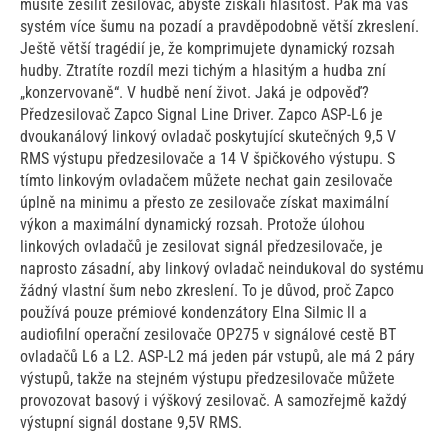
musíte zesílit zesilovač, abyste získali hlasitost. Pak má váš
systém více šumu na pozadí a pravděpodobně větší zkreslení.
Ještě větší tragédií je, že komprimujete dynamický rozsah
hudby. Ztratíte rozdíl mezi tichým a hlasitým a hudba zní
„konzervovaně“. V hudbě není život. Jaká je odpověď?
Předzesilovač Zapco Signal Line Driver. Zapco ASP-L6 je
dvoukanálový linkový ovladač poskytující skutečných 9,5 V
RMS výstupu předzesilovače a 14 V špičkového výstupu. S
tímto linkovým ovladačem můžete nechat gain zesilovače
úplně na minimu a přesto ze zesilovače získat maximální
výkon a maximální dynamický rozsah. Protože úlohou
linkových ovladačů je zesilovat signál předzesilovače, je
naprosto zásadní, aby linkový ovladač neindukoval do systému
žádný vlastní šum nebo zkreslení. To je důvod, proč Zapco
používá pouze prémiové kondenzátory Elna Silmic ll a
audiofilní operační zesilovače OP275 v signálové cestě BT
ovladačů L6 a L2. ASP-L2 má jeden pár vstupů, ale má 2 páry
výstupů, takže na stejném výstupu předzesilovače můžete
provozovat basový i výškový zesilovač. A samozřejmě každý
výstupní signál dostane 9,5V RMS.