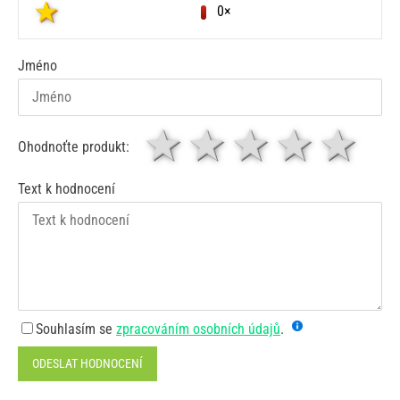
0×
Jméno
1 hvězda
2 hvězdy
3 hvěz
4 hv
5
Ohodnoťte produkt:
Text k hodnocení
Souhlasím se
zpracováním osobních údajů
.
ODESLAT HODNOCENÍ