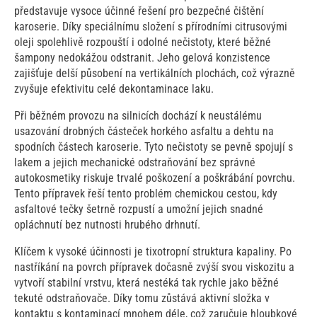
představuje vysoce účinné řešení pro bezpečné čištění
karoserie. Díky speciálnímu složení s přírodními citrusovými
oleji spolehlivě rozpouští i odolné nečistoty, které běžné
šampony nedokážou odstranit. Jeho gelová konzistence
zajišťuje delší působení na vertikálních plochách, což výrazně
zvyšuje efektivitu celé dekontaminace laku.
Při běžném provozu na silnicích dochází k neustálému
usazování drobných částeček horkého asfaltu a dehtu na
spodních částech karoserie. Tyto nečistoty se pevně spojují s
lakem a jejich mechanické odstraňování bez správné
autokosmetiky riskuje trvalé poškození a poškrábání povrchu.
Tento přípravek řeší tento problém chemickou cestou, kdy
asfaltové tečky šetrně rozpustí a umožní jejich snadné
opláchnutí bez nutnosti hrubého drhnutí.
Klíčem k vysoké účinnosti je tixotropní struktura kapaliny. Po
nastříkání na povrch přípravek dočasně zvýší svou viskozitu a
vytvoří stabilní vrstvu, která nestéká tak rychle jako běžné
tekuté odstraňovače. Díky tomu zůstává aktivní složka v
kontaktu s kontaminací mnohem déle, což zaručuje hloubkové