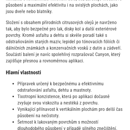
působení a maximální efektivitu i na svislých plochách, jako
jsou dveře nebo blatníky.
Složení s obsahem přírodních citrusových olejů je navrženo
tak, aby bylo bezpečné pro lak, disky kol a další exteriérové
povrchy. Kromě asfaltu a dehtu si skvěle poradí také s
odstraňováním starých maziv, lepidel po tónovacích fóliích či
dálničních známkách a konzervačních vosků z dutin a zádveří.
Součástí balení je navíc spolehlivý rozprašovač Canyon, který
zajišťuje přesnou a rovnoměrnou aplikaci.
Hlavní vlastnosti
Přípravek určený k bezpečnému a efektivnímu
odstraňování asfaltu, dehtu a mastnoty.
Tixotropní konzistence, která po aplikaci dočasně
zvyšuje svou viskozitu a nestéká z povrchu.
Vynikající přilnavost k vertikálním plochám pro delší čas
působení na nečistoty.
Šetrnost k lakovaným povrchům s možností
dlouhodobého působení v případě silného znečištění.