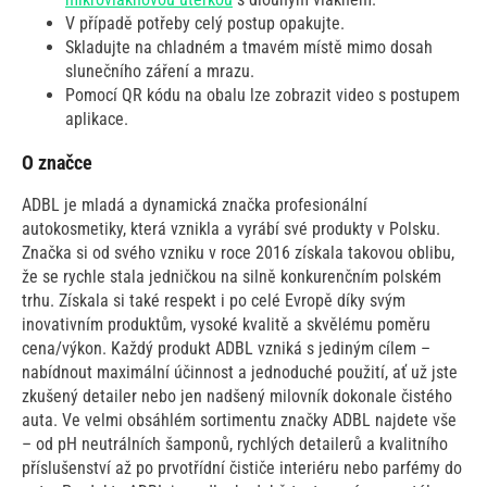
V případě potřeby celý postup opakujte.
Skladujte na chladném a tmavém místě mimo dosah
slunečního záření a mrazu.
Pomocí QR kódu na obalu lze zobrazit video s postupem
aplikace.
O značce
ADBL je mladá a dynamická značka profesionální
autokosmetiky, která vznikla a vyrábí své produkty v Polsku.
Značka si od svého vzniku v roce 2016 získala takovou oblibu,
že se rychle stala jedničkou na silně konkurenčním polském
trhu. Získala si také respekt i po celé Evropě díky svým
inovativním produktům, vysoké kvalitě a skvělému poměru
cena/výkon. Každý produkt ADBL vzniká s jediným cílem –
nabídnout maximální účinnost a jednoduché použití, ať už jste
zkušený detailer nebo jen nadšený milovník dokonale čistého
auta. Ve velmi obsáhlém sortimentu značky ADBL najdete vše
– od pH neutrálních šamponů, rychlých detailerů a kvalitního
příslušenství až po prvotřídní čističe interiéru nebo parfémy do