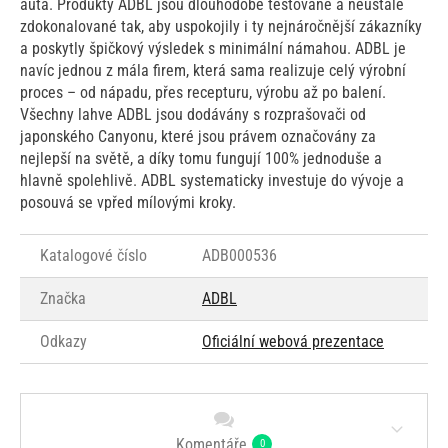
auta. Produkty ADBL jsou dlouhodobě testované a neustále
zdokonalované tak, aby uspokojily i ty nejnáročnější zákazníky
a poskytly špičkový výsledek s minimální námahou. ADBL je
navíc jednou z mála firem, která sama realizuje celý výrobní
proces – od nápadu, přes recepturu, výrobu až po balení.
Všechny lahve ADBL jsou dodávány s rozprašovači od
japonského Canyonu, které jsou právem označovány za
nejlepší na světě, a díky tomu fungují 100% jednoduše a
hlavně spolehlivě. ADBL systematicky investuje do vývoje a
posouvá se vpřed mílovými kroky.
Katalogové číslo
ADB000536
Značka
ADBL
Odkazy
Oficiální webová prezentace
Komentáře
0