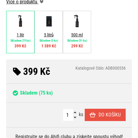
Více o produktu
1 litr
5 litrů
500 ml
Skladem
(75 ks)
Skladem
(5 ks)
Skladem
(51 ks)
399 Kč
1 389 Kč
299 Kč
399 Kč
Katalogové číslo: ADB000536
Skladem
(75 ks)
ks
DO KOŠÍKU
Registrujte se
do Ahifi clubu a získejte spoustu
výhod
!