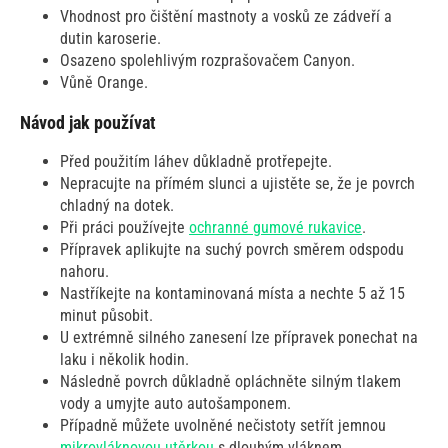
Vhodnost pro čištění mastnoty a vosků ze zádveří a
dutin karoserie.
Osazeno spolehlivým rozprašovačem Canyon.
Vůně Orange.
Návod jak používat
Před použitím láhev důkladně protřepejte.
Nepracujte na přímém slunci a ujistěte se, že je povrch
chladný na dotek.
Při práci používejte
ochranné gumové rukavice
.
Přípravek aplikujte na suchý povrch směrem odspodu
nahoru.
Nastříkejte na kontaminovaná místa a nechte 5 až 15
minut působit.
U extrémně silného zanesení lze přípravek ponechat na
laku i několik hodin.
Následně povrch důkladně opláchněte silným tlakem
vody a umyjte auto autošamponem.
Případně můžete uvolněné nečistoty setřít jemnou
mikrovláknovou utěrkou
s dlouhým vláknem.