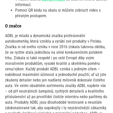
informací.
Pomocí QR kódu na obalu si můžete zobrazit video s
přesným postupem.
O značce
ADBL je mladá a dynamická značka profesionální
autokosmetiky, která vznikla a vyrábí své produkty v Polsku.
Značka si od svého vzniku v roce 2016 získala takovou oblibu,
že se rychle stala jedničkou na silně konkurenčním polském
trhu. Získala si také respekt i po celé Evropě díky svým
inovativním produktům, vysoké kvalitě a skvělému poměru
cena/výkon. Každý produkt ADBL vzniká s jediným cílem –
nabídnout maximální účinnost a jednoduché použití, ať už jste
zkušený detailer nebo jen nadšený milovník dokonale čistého
auta. Ve velmi obsáhlém sortimentu značky ADBL najdete vše
– od pH neutrálních šampónů, rychlých detailerů a kvalitního
příslušenství až po prvotřídní čističe interiéru nebo parfémy do
auta. Produkty ADBL jsou dlouhodobě testované a neustále
zdokonalované tak, aby uspokojily i ty nejnáročnější zákazníky