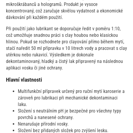
mikroškrábanců a hologramů. Produkt je vysoce
koncentrovaný, což zaručuje skvělou vydatnost a ekonomické
dávkování při každém použití.
Při použití jako lubrikant se doporučuje ředit v poměru 1:10,
což umožňuje snadnou práci s clay houbou nebo klasickou
hlinou. Pokud se rozhodnete pro clayování přímo během mytí,
stačí naředit 50 ml přípravku v 10 litrech vody a pracovat s clay
utěrkou nebo rukavicí. Výsledkem je dokonale
dekontaminovaný, hladký a čistý lak připravený na následnou
aplikaci vosku či jiné ochrany.
Hlavní vlastnosti
Multifunkční přípravek určený pro ruční mytí karoserie a
zároveň pro lubrikaci při mechanické dekontaminaci
laku.
Složení s neutrálním pH je bezpečné pro všechny typy
povrchů a nanesené ochrany.
Nenarušuje přírodní vosky.
Složení bez přidaných složek pro zvýšení lesku.