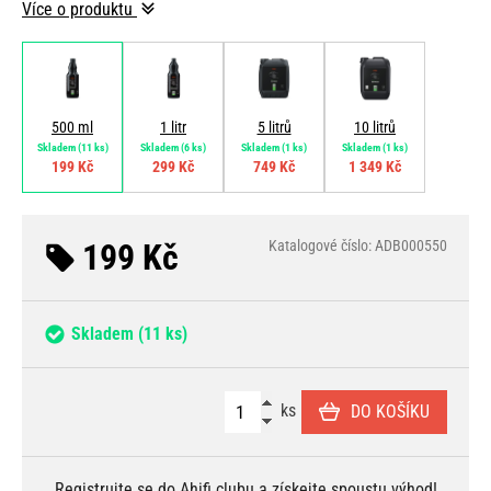
Více o produktu
500 ml
1 litr
5 litrů
10 litrů
Skladem
(11 ks)
Skladem
(6 ks)
Skladem
(1 ks)
Skladem
(1 ks)
199 Kč
299 Kč
749 Kč
1 349 Kč
199 Kč
Katalogové číslo: ADB000550
Skladem
(11 ks)
ks
DO KOŠÍKU
Registrujte se
do Ahifi clubu a získejte spoustu
výhod
!