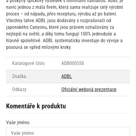
a poskytly špičkový výsledek s minimální námahou. ADBL je
navíc jednou z mála firem, která sama realizuje celý výrobní
proces – od nápadu, přes recepturu, výrobu až po balení.
Všechny lahve ADBL jsou dodávány s rozprašovači od
japonského Canyonu, které jsou právem označovány za
nejlepší na světě, a díky tomu fungují 100% jednoduše a
hlavně spolehlivě. ADBL systematicky investuje do vývoje a
posouvá se vpřed mílovými kroky.
Katalogové číslo
ADB000550
Značka
ADBL
Odkazy
Oficiální webová prezentace
Komentáře k produktu
Vaše jméno: