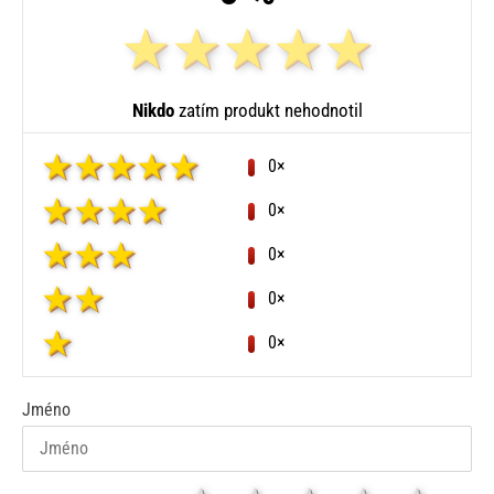
Nikdo
zatím produkt nehodnotil
0×
0×
0×
0×
0×
Jméno