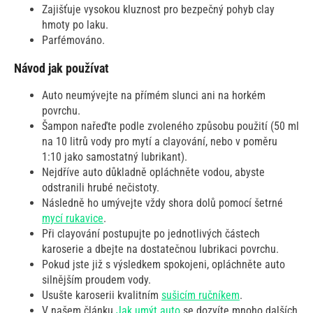
Zajišťuje vysokou kluznost pro bezpečný pohyb clay
hmoty po laku.
Parfémováno.
Návod jak používat
Auto neumývejte na přímém slunci ani na horkém
povrchu.
Šampon nařeďte podle zvoleného způsobu použití (50 ml
na 10 litrů vody pro mytí a clayování, nebo v poměru
1:10 jako samostatný lubrikant).
Nejdříve auto důkladně opláchněte vodou, abyste
odstranili hrubé nečistoty.
Následně ho umývejte vždy shora dolů pomocí šetrné
mycí rukavice
.
Při clayování postupujte po jednotlivých částech
karoserie a dbejte na dostatečnou lubrikaci povrchu.
Pokud jste již s výsledkem spokojeni, opláchněte auto
silnějším proudem vody.
Usušte karoserii kvalitním
sušicím ručníkem
.
V našem článku
Jak umýt auto
se dozvíte mnoho dalších