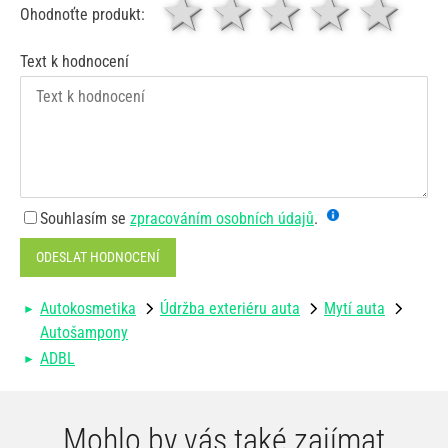
1 hvězda
2 hvězdy
3 hvěz
4 hv
5
Ohodnoťte produkt:
Text k hodnocení
Souhlasím se
zpracováním osobních údajů
.
ODESLAT HODNOCENÍ
Autokosmetika
Údržba exteriéru auta
Mytí auta
Autošampony
ADBL
Mohlo by vás také zajímat