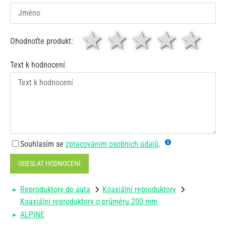
1 hvězda
2 hvězdy
3 hvěz
4 hv
5
Ohodnoťte produkt:
Text k hodnocení
Souhlasím se
zpracováním osobních údajů
.
ODESLAT HODNOCENÍ
Reproduktory do auta
Koaxiální reproduktory
Koaxiální reproduktory o průměru 200 mm
ALPINE