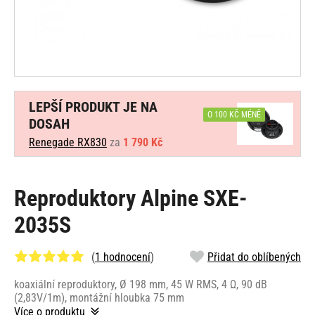
LEPŠÍ PRODUKT JE NA
O 100 KČ MÉNĚ
DOSAH
Renegade RX830
za
1 790 Kč
Reproduktory Alpine SXE-
2035S
(
1 hodnocení
)
Přidat do oblíbených
koaxiální reproduktory, Ø 198 mm, 45 W RMS, 4 Ω, 90 dB
(2,83V/1m), montážní hloubka 75 mm
Více o produktu