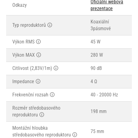
Oficiální webová
Odkazy
prezentace
Koaxiální
Typ reproduktorů
3pásmové
Výkon RMS
45 W
Výkon MAX
280 W
Citlivost (2,83V/1m)
90 dB
Impedance
4 Ω
Frekvenční rozsah
40 - 20000 Hz
Rozměr středobasového
198 mm
reproduktoru
Montážní hloubka
75 mm
středobasového reproduktoru