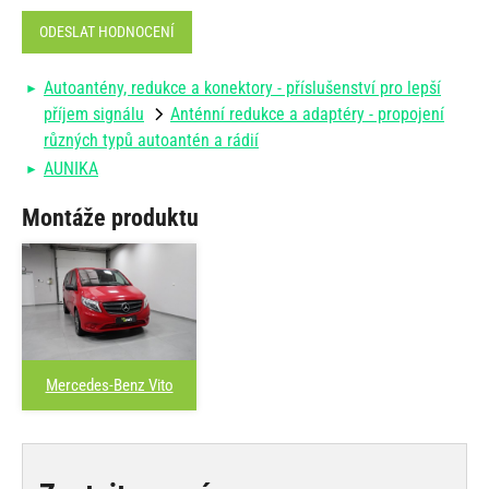
ODESLAT HODNOCENÍ
Autoantény, redukce a konektory - příslušenství pro lepší
příjem signálu
Anténní redukce a adaptéry - propojení
různých typů autoantén a rádií
AUNIKA
Montáže produktu
Mercedes-Benz Vito