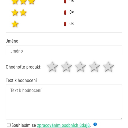
0×
0×
0×
Jméno
1 hvězda
2 hvězdy
3 hvěz
4 hv
5
Ohodnoťte produkt:
Text k hodnocení
Souhlasím se
zpracováním osobních údajů
.