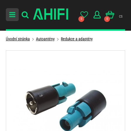
cs
0
0
Úvodní stránka
Autoantény
Redukce a adaptéry