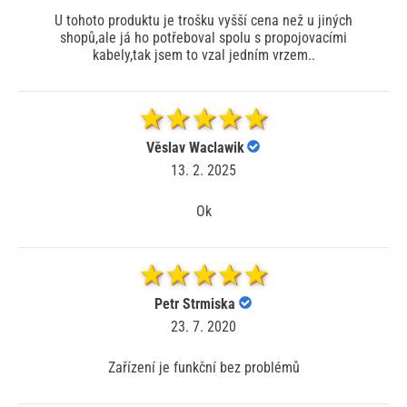
U tohoto produktu je trošku vyšší cena než u jiných
shopů,ale já ho potřeboval spolu s propojovacími
kabely,tak jsem to vzal jedním vrzem..
Věslav Waclawik
13. 2. 2025
Ok
Petr Strmiska
23. 7. 2020
Zařízení je funkční bez problémů