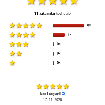
11
zákazníků hodnotilo
8×
3×
0×
0×
0×
Ivan Langweil
17. 11. 2025