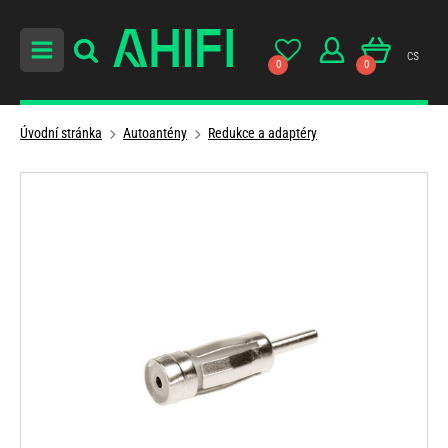
cs
0
0
Úvodní stránka
Autoantény
Redukce a adaptéry