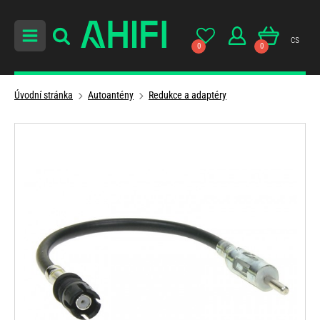
cs
0
0
Úvodní stránka
Autoantény
Redukce a adaptéry