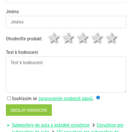
Jméno
1 hvězda
2 hvězdy
3 hvěz
4 hv
5
Ohodnoťte produkt:
Text k hodnocení
Souhlasím se
zpracováním osobních údajů
.
ODESLAT HODNOCENÍ
Subwoofery do auta a prázdné ozvučnice
Ozvučnice pro