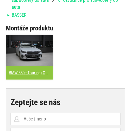
subwoofery do auta
10" ozvučnice pro subwoofery do
auta
BASSER
Montáže produktu
BMW 550e Touring (G61)
Zeptejte se nás