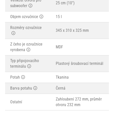
Velikost otvoru pro
25 cm (10")
subwoofer
Objem ozvučnice
15 l
Rozměry ozvučnice
345 x 310 x 325 mm
Z čeho je ozvučnice
MDF
vyrobena
Typ připojovacího
Plastový šroubovací terminál
terminálu
Potah
Tkanina
Barva potahu
Černá
Zahloubení 272 mm, průměr
Ostatní
otvoru 232 mm