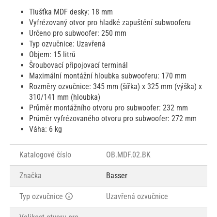
Tlušťka MDF desky: 18 mm
Vyfrézovaný otvor pro hladké zapuštění subwooferu
Určeno pro subwoofer: 250 mm
Typ ozvučnice: Uzavřená
Objem: 15 litrů
Šroubovací připojovací terminál
Maximální montážní hloubka subwooferu: 170 mm
Rozměry ozvučnice: 345 mm (šířka) x 325 mm (výška) x
310/141 mm (hloubka)
Průměr montážního otvoru pro subwoofer: 232 mm
Průměr vyfrézovaného otvoru pro subwoofer: 272 mm
Váha: 6 kg
Katalogové číslo
OB.MDF.02.BK
Značka
Basser
Typ ozvučnice
Uzavřená ozvučnice