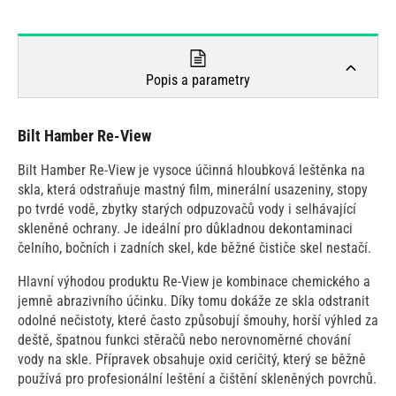
Popis a parametry
Bilt Hamber Re-View
Bilt Hamber Re-View je vysoce účinná hloubková leštěnka na
skla, která odstraňuje mastný film, minerální usazeniny, stopy
po tvrdé vodě, zbytky starých odpuzovačů vody i selhávající
skleněné ochrany. Je ideální pro důkladnou dekontaminaci
čelního, bočních i zadních skel, kde běžné čističe skel nestačí.
Hlavní výhodou produktu Re-View je kombinace chemického a
jemně abrazivního účinku. Díky tomu dokáže ze skla odstranit
odolné nečistoty, které často způsobují šmouhy, horší výhled za
deště, špatnou funkci stěračů nebo nerovnoměrné chování
vody na skle. Přípravek obsahuje oxid ceričitý, který se běžně
používá pro profesionální leštění a čištění skleněných povrchů.