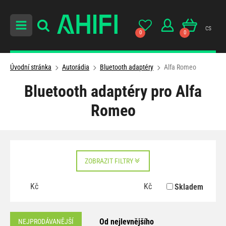
cs
0
0
Úvodní stránka
Autorádia
Bluetooth adaptéry
Alfa Romeo
Bluetooth adaptéry pro Alfa
Romeo
ZOBRAZIT FILTRY
Kč
Kč
Skladem
Od nejlevnějšího
NEJPRODÁVANĚJŠÍ