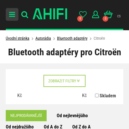
cs
0
0
Úvodní stránka
Autorádia
Bluetooth adaptéry
Citroën
Bluetooth adaptéry pro Citroën
ZOBRAZIT FILTRY
Kč
Kč
Skladem
Od nejlevnějšího
NEJPRODÁVANĚJŠÍ
Od nejdražšího
Od A do Z
Od Z do A