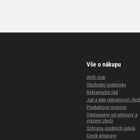
Vše o nákupu
Ahifi club
Obchodní podmínky
Reklamační řád
Jak a kde reklamovat zbož
Produktové recenze
Odstoupení od smlouvy a
vrácení zboží
Ochrana osobních údajů
Ceník přepravy