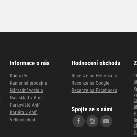
Informace o nás
Hodnocení obchodu
Z
Kontakty
Recenze na Heureka.cz
1
a
Kamenná prodejna
Recenze na Google
S
Náhradní vozidlo
Recenze na Facebooku
v
í
Náš sklad v Brně
c
Parkoviště Ahifi
a
Spojte se s námi
Kariéra v Ahifi
P
p
Velkoobchod
z
D