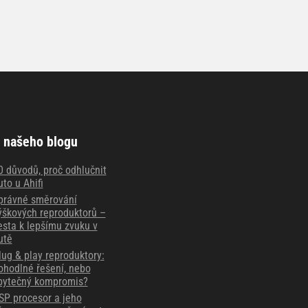
 našeho blogu
0 důvodů, proč odhlučnit
uto u Ahifi
právné směrování
ýškových reproduktorů –
esta k lepšímu zvuku v
utě
lug & play reproduktory:
ohodlné řešení, nebo
bytečný kompromis?
SP procesor a jeho