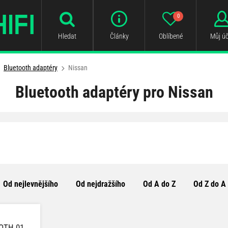
0
Hledat
Články
Oblíbené
Můj úč
Bluetooth adaptéry
Nissan
Bluetooth adaptéry pro Nissan
Od nejlevnějšího
Od nejdražšího
Od A do Z
Od Z do A
OOTH.01