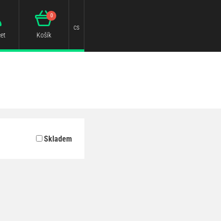
0
cs
et
Košík
Skladem