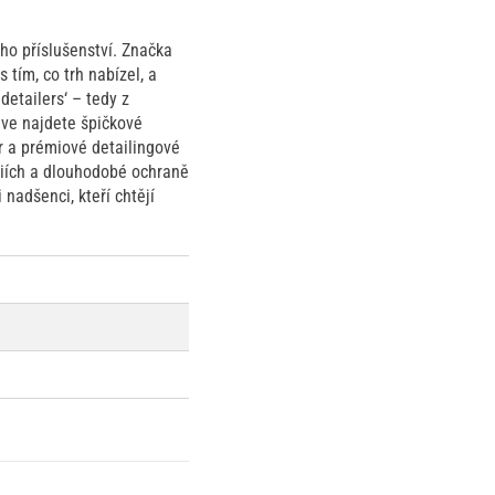
ho příslušenství. Značka
 tím, co trh nabízel, a
detailers‘ – tedy z
ive najdete špičkové
ér a prémiové detailingové
giích a dlouhodobé ochraně
nadšenci, kteří chtějí