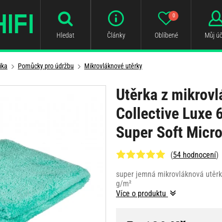
0
Hledat
Články
Oblíbené
Můj úč
ika
Pomůcky pro údržbu
Mikrovláknové utěrky
Utěrka z mikrov
Collective Luxe
Super Soft Micro
(
54 hodnocení
)
super jemná mikrovláknová utěrk
g/m²
Více o produktu