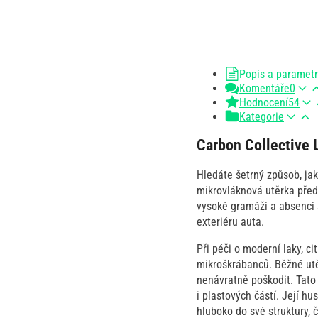
Popis a paramet
Komentáře
0
Hodnocení
54
Kategorie
Carbon Collective 
Hledáte šetrný způsob, jak
mikrovláknová utěrka předs
vysoké gramáži a absenci š
exteriéru auta.
Při péči o moderní laky, ci
mikroškrábanců. Běžné utě
nenávratně poškodit. Tat
i plastových částí. Její h
hluboko do své struktury, 