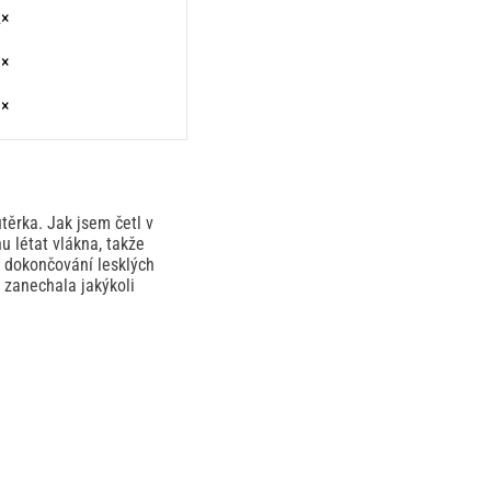
2×
0×
0×
těrka. Jak jsem četl v
u létat vlákna, takže
a dokončování lesklých
u zanechala jakýkoli