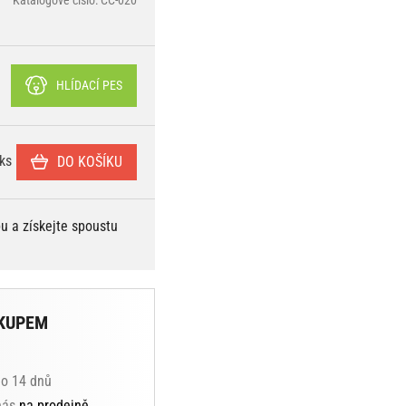
HLÍDACÍ PES
ks
DO KOŠÍKU
bu a získejte spoustu
KUPEM
do 14 dnů
 nás
na prodejně