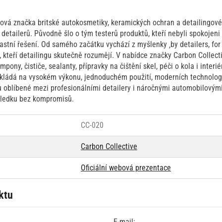
iová značka britské autokosmetiky, keramických ochran a detailingové
detailerů. Původně šlo o tým testerů produktů, kteří nebyli spokojeni s
lastní řešení. Od samého začátku vychází z myšlenky ‚by detailers, for 
 kteří detailingu skutečně rozumějí. V nabídce značky Carbon Collect
ony, čističe, sealanty, přípravky na čištění skel, péči o kola i interi
zakládá na vysokém výkonu, jednoduchém použití, moderních technolo
u oblíbené mezi profesionálními detailery i náročnými automobilovými 
sledku bez kompromisů.
CC-020
Carbon Collective
Oficiální webová prezentace
ktu
E-mail: