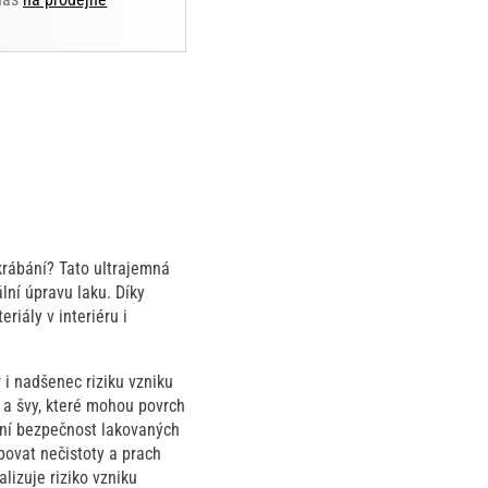
krábání? Tato ultrajemná
lní úpravu laku. Díky
riály v interiéru i
r i nadšenec riziku vzniku
 a švy, které mohou povrch
ní bezpečnost lakovaných
bovat nečistoty a prach
lizuje riziko vzniku