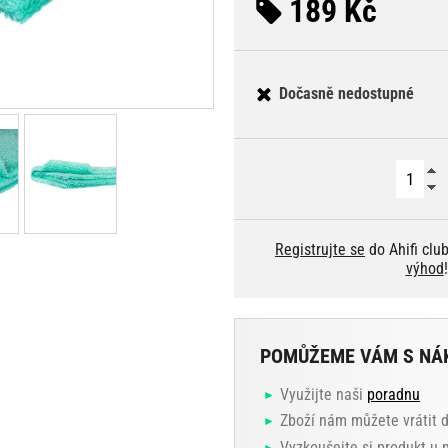
189 Kč
Dočasně nedostupné
Registrujte se
do Ahifi clu
výhod
!
POMŮŽEME VÁM S NÁ
Využijte naši
poradnu
Zboží nám můžete vrátit 
Vyzkoušejte si produkt u