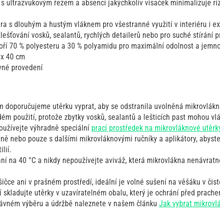
s ultrazvukovým řezem a absencí jakýchkoliv visaček minimalizuje ri
a s dlouhým a hustým vláknem pro všestranné využití v interiéru i ex
zlešťování vosků, sealantů, rychlých detailerů nebo pro suché stírání pr
voří 70 % polyesteru a 30 % polyamidu pro maximální odolnost a jemno
 x 40 cm
vné provedení
m doporučujeme utěrku vyprat, aby se odstranila uvolněná mikrovlákn
ém použití, protože zbytky vosků, sealantů a lešticích past mohou vlá
používejte výhradně speciální
prací prostředek na mikrovláknové utěrk
ně nebo pouze s dalšími mikrovláknovými ručníky a aplikátory, abyst
ilií.
aní na 40 °C a nikdy nepoužívejte aviváž, která mikrovlákna nenávratn
ičce ani v prašném prostředí, ideální je volné sušení na věšáku v čist
 skladujte utěrky v uzavíratelném obalu, který je ochrání před prache
rávném výběru a údržbě naleznete v našem článku
Jak vybrat mikrovl