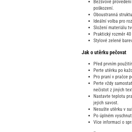
Bezšvové provedení 
poškození.
Oboustranná struktur
Ideální volba pro ro
Složení materiálu t
Praktický rozměr 40
Stylové zelené bare
Jak o utěrku pečovat
Před prvním použití
Perte utěrku po každ
Pro praní v pračce 
Perte vždy samostat
nečistot z jiných text
Nastavte teplotu pr
jejich savost.
Nesušte utěrku v suš
Po úplném vyschnutí
Více informací o sp