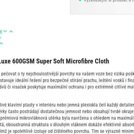
ry
Luxe 600GSM Super Soft Microfibre Cloth
 pečovat o ty nejchoulostivější povrchy na vašem voze bez rizika poš
tavuje ideální řešení pro bezpečné stírání prachu, leštění vosků i finá
vů či visaček poskytuje maximální ochranu i pro extrémně citlivé mate
tlivé klavírní plasty v interiéru nebo jemná plexiskla čelí každý detaile
rky často postrádají dostatečnou jemnost nebo obsahují tvrdé okraje
o prémiová mikrovláknová utěrka byla navržena s ohledem na maximál
ustá, oboustranná struktura s dlouhým vláknem dokáže efektivně absor
čímž je spolehlivě izoluje od čištěného povrchu. Tím se výrazně minima