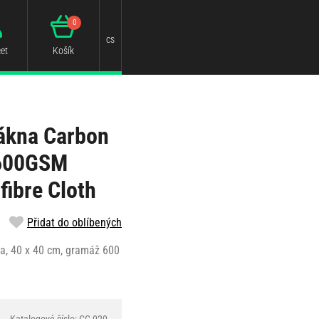
0
cs
et
Košík
lákna Carbon
 600GSM
fibre Cloth
Přidat do oblíbených
a, 40 x 40 cm, gramáž 600
Katalogové číslo: CC-020