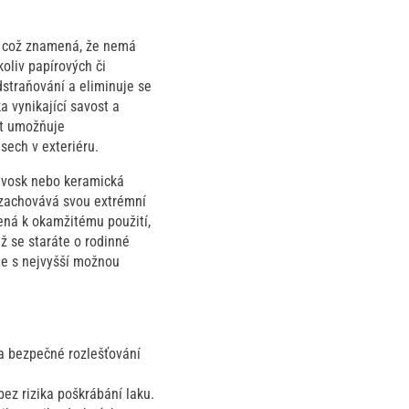
, což znamená, že nemá
oliv papírových či
dstraňování a eliminuje se
a vynikající savost a
st umožňuje
sech v exteriéru.
í vosk nebo keramická
 zachovává svou extrémní
vená k okamžitému použití,
už se staráte o rodinné
ete s nejvyšší možnou
 a bezpečné rozlešťování
ez rizika poškrábání laku.