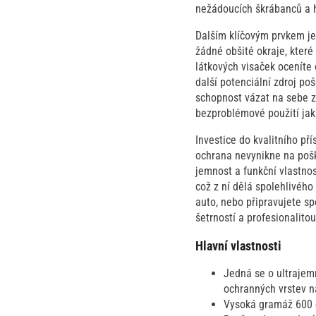
nežádoucích škrábanců a 
Dalším klíčovým prvkem je
žádné obšité okraje, které
látkových visaček oceníte 
další potenciální zdroj po
schopnost vázat na sebe zb
bezproblémové použití jak 
Investice do kvalitního př
ochrana nevynikne na pošk
jemnost a funkční vlastnos
což z ní dělá spolehlivého
auto, nebo připravujete sp
šetrností a profesionalitou
Hlavní vlastnosti
Jedná se o ultrajem
ochranných vrstev na
Vysoká gramáž 600 g