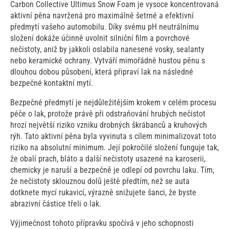
Carbon Collective Ultimus Snow Foam je vysoce koncentrovaná
aktivní pěna navržená pro maximálně šetrné a efektivní
předmytí vašeho automobilu. Díky svému pH neutrálnímu
složení dokáže účinně uvolnit silniční film a povrchové
nečistoty, aniž by jakkoli oslabila nanesené vosky, sealanty
nebo keramické ochrany. Vytváří mimořádně hustou pěnu s
dlouhou dobou působení, která připraví lak na následné
bezpečné kontaktní mytí.
Bezpečné předmytí je nejdůležitějším krokem v celém procesu
péče o lak, protože právě při odstraňování hrubých nečistot
hrozí největší riziko vzniku drobných škrábanců a kruhových
rýh. Tato aktivní pěna byla vyvinuta s cílem minimalizovat toto
riziko na absolutní minimum. Její pokročilé složení funguje tak,
že obalí prach, bláto a další nečistoty usazené na karoserii,
chemicky je naruší a bezpečně je odlepí od povrchu laku. Tím,
že nečistoty sklouznou dolů ještě předtím, než se auta
dotknete mycí rukavicí, výrazně snižujete šanci, že byste
abrazivní částice třeli o lak.
Výjimečnost tohoto přípravku spočívá v jeho schopnosti