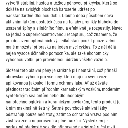
vytvořit stabilní, hustou a těžkou pěnovou přikrývku, která se
dokáže na svislých plochách karoserie udržet po
nadstandardně dlouhou dobu. Dlouhá doba působení dává
aktivním látkám dostatek času na to, aby pronikly hluboko do
usazené špíny a silničního filmu a efektivně je rozpustily. Navíc
se jedná o superkoncentrovanou recepturu, což znamená, že
pro dosažení optimálních výsledků stačí použít pouze velmi
malé množství přípravku na jeden mycí cyklus. To z něj dělá
nejen vysoce účinného pomocníka, ale také ekonomicky
výhodnou volbu pro pravidelnou údržbu vašeho vozidla.
Složení této aktivní pěny je striktně pH neutrální, což přináší
obrovskou výhodu pro všechny, kteří mají na svém voze
aplikovanou jakoukoli formu ochrany laku. Ať už dáváte
přednost tradičním přírodním karnaubským voskům, moderním
syntetickým sealantům nebo dlouhodobým
nanotechnologickým a keramickým povlakům, tento produkt je
k nim maximálně šetrný. Šetrné povrchově aktivní látky
odstraňují pouze nečistoty, zatímco ochranná vrstva pod nimi
zůstává zcela neporušená a plně funkční. Výsledkem je
perfektně předmyté vozidlo připravené na šetrné ruční mytí