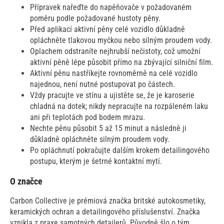
Přípravek nařeďte do napěňovače v požadovaném
poměru podle požadované hustoty pěny.
Před aplikací aktivní pěny celé vozidlo důkladně
opláchněte tlakovou myčkou nebo silným proudem vody.
Oplachem odstraníte nejhrubší nečistoty, což umožní
aktivní pěně lépe působit přímo na zbývající silniční film.
Aktivní pěnu nastříkejte rovnoměrně na celé vozidlo
najednou, není nutné postupovat po částech.
Vždy pracujte ve stínu a ujistěte se, že je karoserie
chladná na dotek; nikdy nepracujte na rozpáleném laku
ani při teplotách pod bodem mrazu.
Nechte pěnu působit 5 až 15 minut a následně ji
důkladně opláchněte silným proudem vody.
Po opláchnutí pokračujte dalším krokem detailingového
postupu, kterým je šetrné kontaktní mytí.
O značce
Carbon Collective je prémiová značka britské autokosmetiky,
keramických ochran a detailingového příslušenství. Značka
vznikla z praxe samotných detailerů. Původně šlo o tým