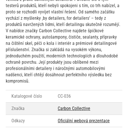
testerů produktů, kteří nebyli spokojeni s tím, co trh nabízel, a
proto se rozhodli vyvíjet vlastní řešení. Od samého začátku
vychází z myšlenky ‚by detailers, for detailers‘ – tedy z
produktů navržených lidmi, kteří detailingu skutečně rozumějí.
V nabídce značky Carbon Collective najdete špičkové
keramické ochrany, autošampony, čističe, sealanty, přípravky
na čištění skel, péči o kola i interiér a prémiové detailingové
příslušenství. Značka si zakládá na vysokém výkonu,
jednoduchém použití, moderních technologiích a dlouhodobé
ochraně povrchu. Její produkty jsou oblíbené mezi
profesionálními detailery i náročnými automobilovými
nadšenci, kteří chtějí dosáhnout perfektního výsledku bez
kompromisů.
Katalogové číslo
CC-036
Značka
Carbon Collective
Odkazy
Oficiální webová prezentace