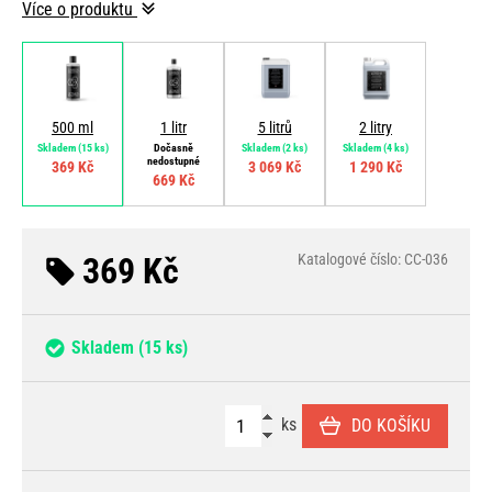
Více o produktu
500 ml
1 litr
5 litrů
2 litry
Skladem
(15 ks)
Dočasně
Skladem
(2 ks)
Skladem
(4 ks)
nedostupné
369 Kč
3 069 Kč
1 290 Kč
669 Kč
369 Kč
Katalogové číslo: CC-036
Skladem
(15 ks)
ks
DO KOŠÍKU