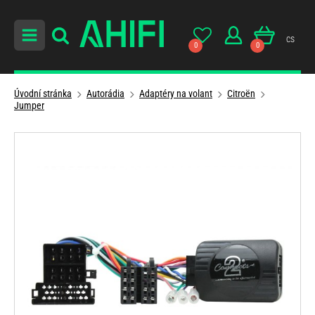
cs
0
0
Úvodní stránka
Autorádia
Adaptéry na volant
Citroën
Jumper