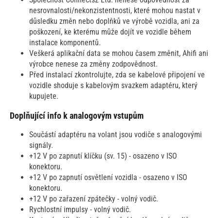
nesrovnalosti/nekonzistentnosti, které mohou nastat v
důsledku změn nebo doplňků ve výrobě vozidla, ani za
poškození, ke kterému může dojít ve vozidle během
instalace komponentů.
Veškerá aplikační data se mohou časem změnit, Ahifi ani
výrobce nenese za změny zodpovědnost.
Před instalací zkontrolujte, zda se kabelové připojení ve
vozidle shoduje s kabelovým svazkem adaptéru, který
kupujete.
Doplňující info k analogovým vstupům
Součástí adaptéru na volant jsou vodiče s analogovými
signály.
+12 V po zapnutí klíčku (sv. 15) - osazeno v ISO
konektoru.
+12 V po zapnutí osvětlení vozidla - osazeno v ISO
konektoru.
+12 V po zařazení zpátečky - volný vodič.
Rychlostní impulsy - volný vodič.