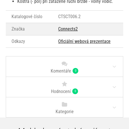
Kostra (- pól) při zatažené ruční brzdě - volný vodič.
Katalogové číslo
CTSCT006.2
Značka
Connects2
Odkazy
Oficiální webová prezentace
Komentáře
0
Hodnocení
0
Kategorie