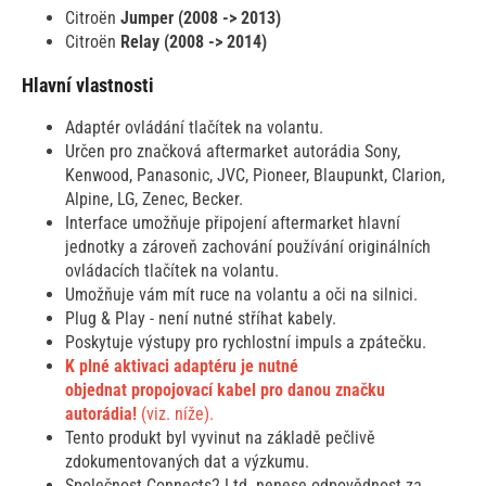
Citroën
Jumper (2008 -> 2013)
Citroën
Relay (2008 -> 2014)
Hlavní vlastnosti
Adaptér ovládání tlačítek na volantu.
Určen pro značková aftermarket autorádia Sony,
Kenwood, Panasonic, JVC, Pioneer, Blaupunkt, Clarion,
Alpine, LG, Zenec, Becker.
Interface umožňuje připojení aftermarket hlavní
jednotky a zároveň zachování používání originálních
ovládacích tlačítek na volantu.
Umožňuje vám mít ruce na volantu a oči na silnici.
Plug & Play - není nutné stříhat kabely.
Poskytuje výstupy pro rychlostní impuls a zpátečku.
K plné aktivaci adaptéru je nutné
objednat propojovací kabel pro danou značku
autorádia!
(viz. níže).
Tento produkt byl vyvinut na základě pečlivě
zdokumentovaných dat a výzkumu.
Společnost Connects2 Ltd. nenese odpovědnost za