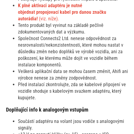
K plné aktivaci adaptéru je nutné
objednat propojovací kabel pro danou značku
autorádia!
(viz. níže).
Tento produkt byl vyvinut na základě pečlivě
zdokumentovaných dat a výzkumu.
Společnost Connects2 Ltd. nenese odpovědnost za
nesrovnalosti/nekonzistentnosti, které mohou nastat v
důsledku změn nebo doplňků ve výrobě vozidla, ani za
poškození, ke kterému může dojít ve vozidle během
instalace komponentů.
Veškerá aplikační data se mohou časem změnit, Ahifi ani
výrobce nenese za změny zodpovědnost.
Před instalací zkontrolujte, zda se kabelové připojení ve
vozidle shoduje s kabelovým svazkem adaptéru, který
kupujete.
Doplňující info k analogovým vstupům
Součástí adaptéru na volant jsou vodiče s analogovými
signály.