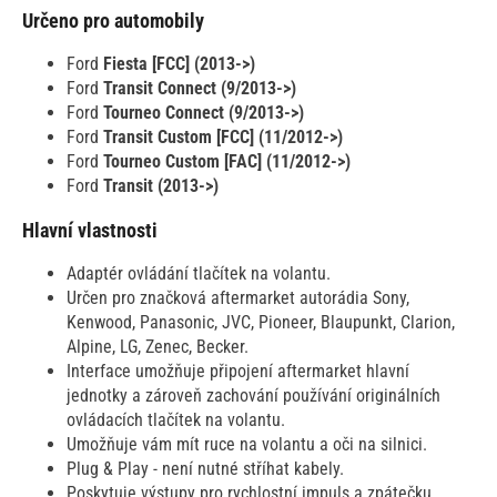
Určeno pro automobily
Ford
Fiesta [FCC] (2013->)
Ford
Transit Connect (9/2013->)
Ford
Tourneo Connect (9/2013->)
Ford
Transit Custom [FCC] (11/2012->)
Ford
Tourneo Custom [FAC] (11/2012->)
Ford
Transit (2013->)
Hlavní vlastnosti
Adaptér ovládání tlačítek na volantu.
Určen pro značková aftermarket autorádia Sony,
Kenwood, Panasonic, JVC, Pioneer, Blaupunkt, Clarion,
Alpine, LG, Zenec, Becker.
Interface umožňuje připojení aftermarket hlavní
jednotky a zároveň zachování používání originálních
ovládacích tlačítek na volantu.
Umožňuje vám mít ruce na volantu a oči na silnici.
Plug & Play - není nutné stříhat kabely.
Poskytuje výstupy pro rychlostní impuls a zpátečku.