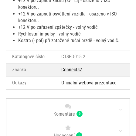
+12 V po zapnutí klíčku (sv. 15) - osazeno v ISO
konektoru.
+12 V po zapnutí osvětlení vozidla - osazeno v ISO
konektoru.
+12 V po zařazení zpátečky - volný vodič.
Rychlostní impulsy - volný vodič.
Kostra (- pól) při zatažené ruční brzdě - volný vodič.
Katalogové číslo
CTSFO015.2
Značka
Connects2
Odkazy
Oficiální webová prezentace
Komentáře
0
Hodnocení
0