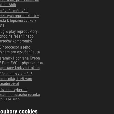
uto u Ahifi
právné směrování
ýškových reproduktorů –
esta k lepšímu zvuku v
utě
lug & play reproduktory:
ohodlné řešení, nebo
bytečný kompromis?
SP procesor a jeho
ýznam pro ozvučení auta
eramická ochrana Gyeon
² Pure EVO – příprava laku
 aplikace krok za krokem
éče o auto v zimě: 5
omocníků, kteří vám
snadní život
růvodce výběrem
deálního sušicího ručníku
ro vaše auto
ějte důkaz vždy po ruce -
áznamové autokamery
oubory cookies