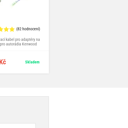
(82 hodnocení)
(22 hodnocení)
ací kabel pro adaptéry na
propojovací kabel pro adaptéry na
 pro autorádia Kenwood
volant pro autorádia Sony
Kč
90 Kč
Skladem
Skladem