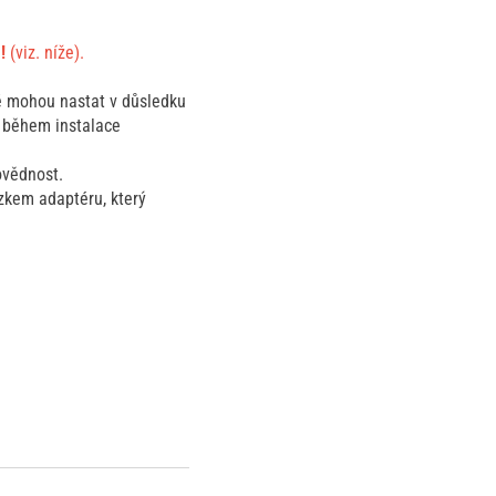
a!
(viz. níže).
é mohou nastat v důsledku
e během instalace
ovědnost.
azkem adaptéru, který