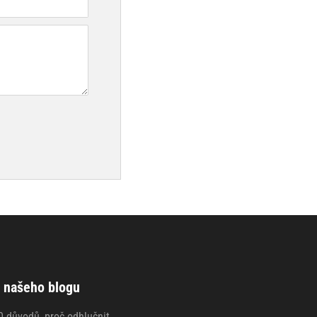
 našeho blogu
0 důvodů, proč odhlučnit