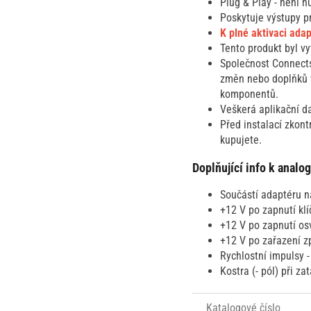
Plug & Play - není n
Poskytuje výstupy pr
K plné aktivaci ada
Tento produkt byl v
Společnost Connects
změn nebo doplňků v
komponentů.
Veškerá aplikační d
Před instalací zkont
kupujete.
Doplňující info k anal
Součástí adaptéru n
+12 V po zapnutí klí
+12 V po zapnutí osv
+12 V po zařazení zp
Rychlostní impulsy -
Kostra (- pól) při za
Katalogové číslo