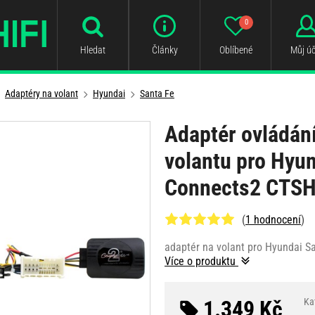
0
Hledat
Články
Oblíbené
Můj úč
Adaptéry na volant
Hyundai
Santa Fe
Adaptér ovládání
volantu pro Hyun
Connects2 CTS
(
1 hodnocení
)
adaptér na volant pro Hyundai Sa
Více o produktu
1.349 Kč
Ka