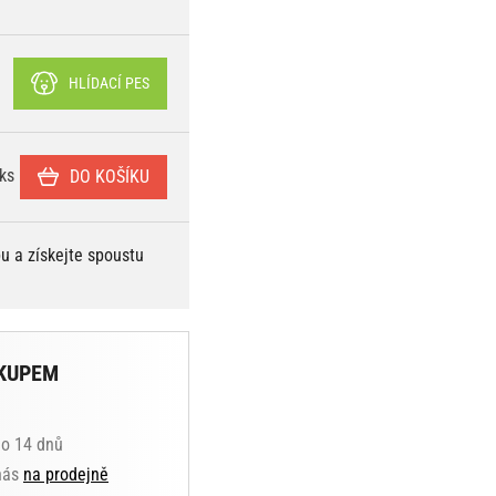
HLÍDACÍ PES
ks
DO KOŠÍKU
bu a získejte spoustu
KUPEM
do 14 dnů
 nás
na prodejně