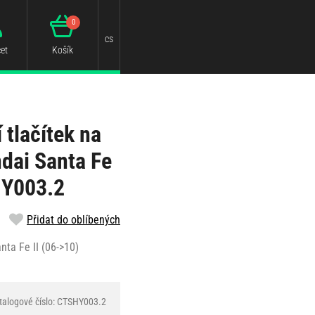
0
cs
et
Košík
 tlačítek na
dai Santa Fe
HY003.2
Přidat do oblíbených
nta Fe II (06->10)
talogové číslo: CTSHY003.2