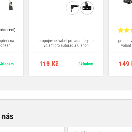
odnocení)
aptéry na
propojovací kabel pro adaptéry na
propojov
ioneer
volant pro autorádia Clarion
volant
119 Kč
149 
Skladem
Skladem
e nás