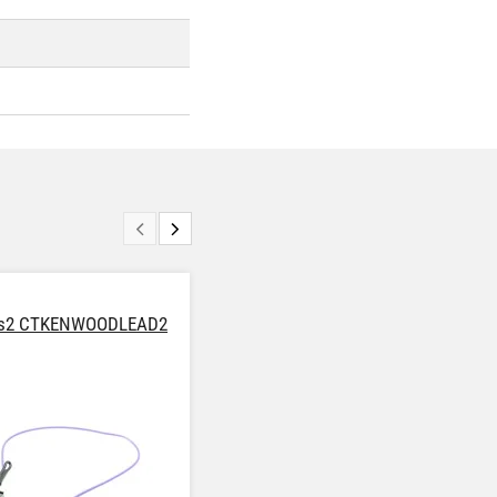
ts2 CTKENWOODLEAD2
Connects2 CTSONYLEAD