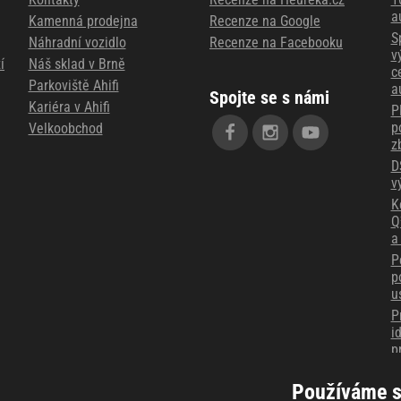
a
Kamenná prodejna
Recenze na Google
S
Náhradní vozidlo
Recenze na Facebooku
v
í
Náš sklad v Brně
c
Parkoviště Ahifi
a
Spojte se s námi
Kariéra v Ahifi
P
p
Velkoobchod
z
D
v
K
Q
a
P
p
u
P
i
p
M
z
Používáme s