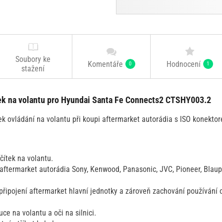
Soubory ke
Komentáře
Hodnocení
0
1
stažení
tek na volantu pro Hyundai Santa Fe Connects2 CTSHY003.2
tek ovládání na volantu při koupi aftermarket autorádia s ISO konektor
čítek na volantu.
aftermarket autorádia Sony, Kenwood, Panasonic, JVC, Pioneer, Blaupun
připojení aftermarket hlavní jednotky a zároveň zachování používání o
e na volantu a oči na silnici.