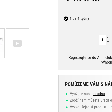
1 až 4 týdny
Registrujte se
do Ahifi clu
výhod
!
POMŮŽEME VÁM S NÁ
Využijte naši
poradnu
Zboží nám můžete vrátit 
Vyzkoušejte si produkt u