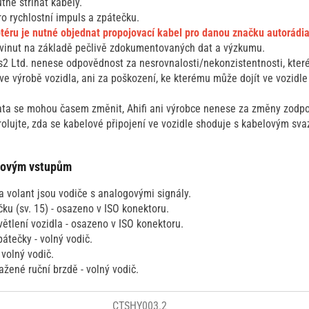
utné stříhat kabely.
o rychlostní impuls a zpátečku.
ptéru je nutné objednat propojovací kabel pro danou značku autorádi
yvinut na základě pečlivě zdokumentovaných dat a výzkumu.
2 Ltd. nenese odpovědnost za nesrovnalosti/nekonzistentnosti, kter
e výrobě vozidla, ani za poškození, ke kterému může dojít ve vozidl
ata se mohou časem změnit, Ahifi ani výrobce nenese za změny zodp
rolujte, zda se kabelové připojení ve vozidle shoduje s kabelovým sv
ogovým vstupům
a volant jsou vodiče s analogovými signály.
čku (sv. 15) - osazeno v ISO konektoru.
ětlení vozidla - osazeno v ISO konektoru.
átečky - volný vodič.
 volný vodič.
tažené ruční brzdě - volný vodič.
CTSHY003.2