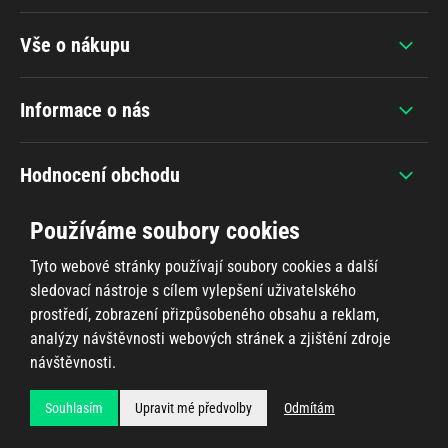
Vše o nákupu
Informace o nás
Hodnocení obchodu
Používáme soubory cookies
Tyto webové stránky používají soubory cookies a další
sledovací nástroje s cílem vylepšení uživatelského
+420 607 383 838
prostředí, zobrazení přizpůsobeného obsahu a reklam,
analýzy návštěvnosti webových stránek a zjištění zdroje
návštěvnosti.
Souhlasím
Upravit mé předvolby
Odmítám
Všechna práva vyhrazena © 2026
Ahifi.cz
, realizace
Shean.cz