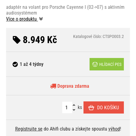
adaptér na volant pro Porsche Cayenne I (02->07) s aktivním
audiosystémem
Více o produktu
8.949 Kč
Katalogové číslo: CTSPO003.2
1 až 4 týdny
HLÍDACÍ PES
Doprava zdarma
ks
DO KOŠÍKU
Registrujte se
do Ahifi clubu a získejte spoustu
výhod
!