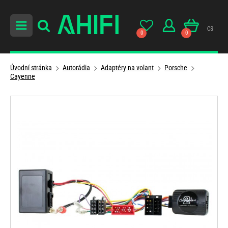
cs
0
0
Úvodní stránka
Autorádia
Adaptéry na volant
Porsche
Cayenne