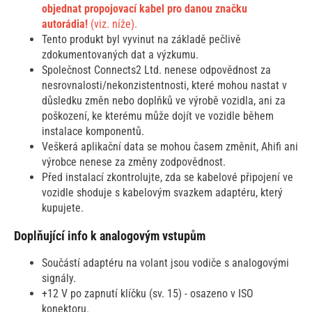
objednat propojovací kabel pro danou značku
autorádia!
(viz. níže).
Tento produkt byl vyvinut na základě pečlivě
zdokumentovaných dat a výzkumu.
Společnost Connects2 Ltd. nenese odpovědnost za
nesrovnalosti/nekonzistentnosti, které mohou nastat v
důsledku změn nebo doplňků ve výrobě vozidla, ani za
poškození, ke kterému může dojít ve vozidle během
instalace komponentů.
Veškerá aplikační data se mohou časem změnit, Ahifi ani
výrobce nenese za změny zodpovědnost.
Před instalací zkontrolujte, zda se kabelové připojení ve
vozidle shoduje s kabelovým svazkem adaptéru, který
kupujete.
Doplňující info k analogovým vstupům
Součástí adaptéru na volant jsou vodiče s analogovými
signály.
+12 V po zapnutí klíčku (sv. 15) - osazeno v ISO
konektoru.