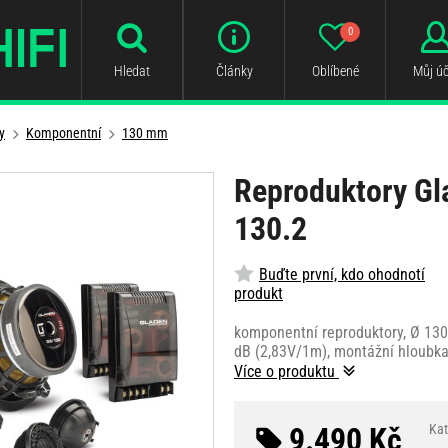
0
Hledat
Články
Oblíbené
Můj úč
y
Komponentní
130 mm
Reproduktory Gl
130.2
Buďte první, kdo ohodnotí
produkt
komponentní reproduktory, Ø 130
dB (2,83V/1m), montážní hloubk
Více o produktu
9.490 Kč
Kat