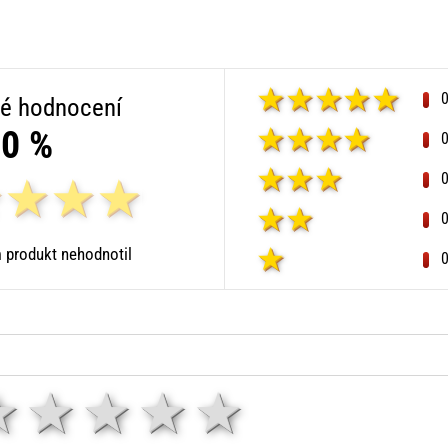
é hodnocení
0 %
 produkt nehodnotil
1 hvězda
2 hvězdy
3 hvězdy
4 hvězdy
5 hvězd