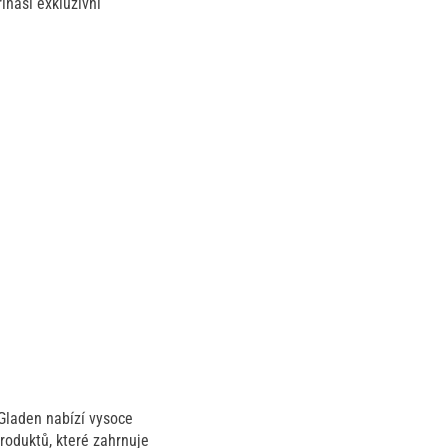
ináší exkluzivní
Gladen nabízí vysoce
produktů, které zahrnuje