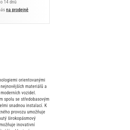
do 14 dnů
 nás
na prodejně
nologiemi orientovanými
nejnovějších materiálů a
 moderních vozidel.
ím spolu se středobasovým
lmi snadnou instalací. K
běžného provozu umožňuje
inutý širokopásmový
umožňuje inovativní