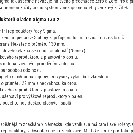
igma tak úspěšně navazuje na svého předchůdce Zero a Zero Pro a př
erá promění každý audio systém v nezapomenutelný zvukový zážítek.
oduktorů Gladen Sigma 130.2
ní reproduktory řady Sigma.
snížená impedance 3 ohmy zajišťuje malou náročnost na zesilovač.
brána Hexatec o průměru 130 mm.
idového vlákna se silnou odolností (Nomex).
kového reproduktoru z plastového obalu.
š s optimalizovaným prouděním vzduchu.
louhodobou odolnost.
netů s ochranou z gumy pro vysoký výkon bez zkreslení.
r o průměru 22 mm s hedvábnou kalotou.
kového reproduktoru z plastového obalu.
lušenství pro výškové reproduktory v balení.
s oddělitelnou deskou plošných spojů.
úspěšnějším značkám v Německu, kde vznikla, a má tam i své kořeny. 
ou reproduktory, subwoofery nebo zesilovače. Má také široké portfolio 