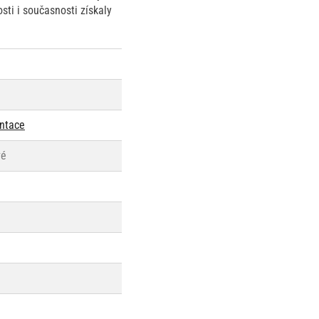
sti i současnosti získaly
entace
vé