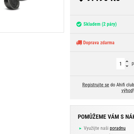
Skladem
(2 páry)
Doprava zdarma
p
Registrujte se
do Ahifi clu
výhod
!
POMŮŽEME VÁM S NÁ
Využijte naši
poradnu