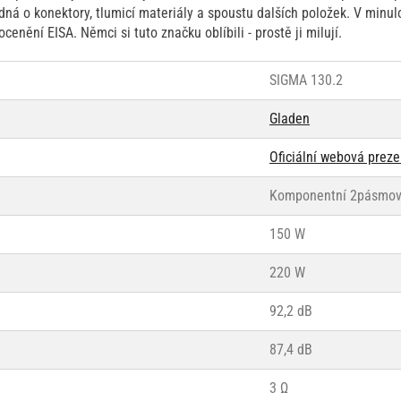
edná o konektory, tlumicí materiály a spoustu dalších položek. V minulo
cenění EISA. Němci si tuto značku oblíbili - prostě ji milují.
SIGMA 130.2
Gladen
Oficiální webová prez
Komponentní 2pásmo
150 W
220 W
92,2 dB
87,4 dB
3 Ω