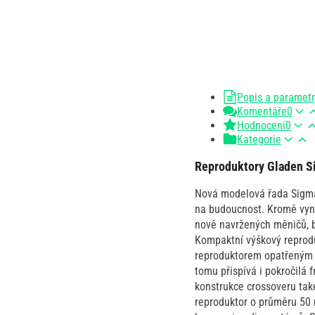
Popis a paramet
Komentáře
0
Hodnocení
0
Kategorie
Reproduktory Gladen S
Nová modelová řada Sigma
na budoucnost. Kromě vyni
nově navržených měničů, b
Kompaktní výškový reprod
reproduktorem opatřeným 
tomu přispívá i pokročilá
konstrukce crossoveru také
reproduktor o průměru 50 