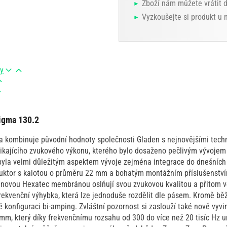
Zboží nám můžete vrátit 
Vyzkoušejte si produkt u
ry
igma 130.2
 kombinuje původní hodnoty společnosti Gladen s nejnovějšími tech
kajícího zvukového výkonu, kterého bylo dosaženo pečlivým vývojem 
yla velmi důležitým aspektem vývoje zejména integrace do dnešních
uktor s kalotou o průměru 22 mm a bohatým montážním příslušenstv
novou Hexatec membránou oslňují svou zvukovou kvalitou a přitom ve
 frekvenční výhybka, která lze jednoduše rozdělit dle pásem. Kromě 
 konfiguraci bi-amping. Zvláštní pozornost si zaslouží také nově vyv
mm, který díky frekvenčnímu rozsahu od 300 do více než 20 tisíc Hz 