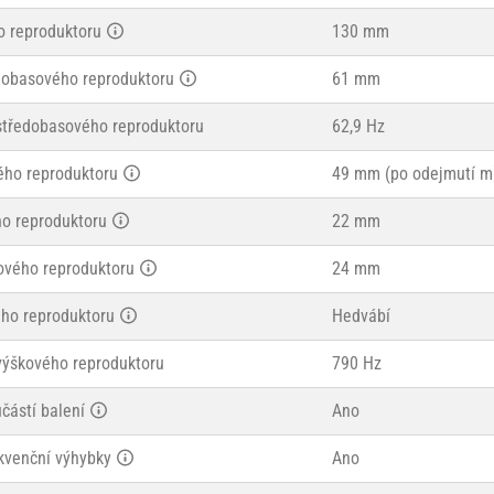
 reproduktoru
130 mm
dobasového reproduktoru
61 mm
středobasového reproduktoru
62,9 Hz
ého reproduktoru
49 mm (po odejmutí m
ho reproduktoru
22 mm
ového reproduktoru
24 mm
ého reproduktoru
Hedvábí
výškového reproduktoru
790 Hz
částí balení
Ano
kvenční výhybky
Ano