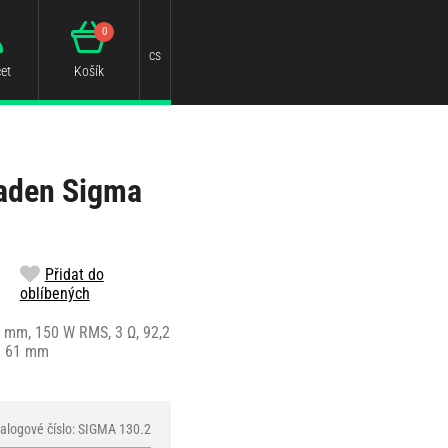
0
cs
et
Košík
aden Sigma
Přidat do
oblíbených
 mm, 150 W RMS, 3 Ω, 92,2
a 61 mm
alogové číslo: SIGMA 130.2