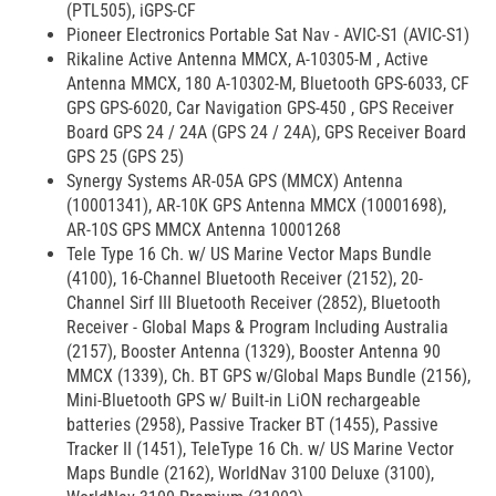
(PTL505), iGPS-CF
Pioneer Electronics Portable Sat Nav - AVIC-S1 (AVIC-S1)
Rikaline Active Antenna MMCX, A-10305-M , Active
Antenna MMCX, 180 A-10302-M, Bluetooth GPS-6033, CF
GPS GPS-6020, Car Navigation GPS-450 , GPS Receiver
Board GPS 24 / 24A (GPS 24 / 24A), GPS Receiver Board
GPS 25 (GPS 25)
Synergy Systems AR-05A GPS (MMCX) Antenna
(10001341), AR-10K GPS Antenna MMCX (10001698),
AR-10S GPS MMCX Antenna 10001268
Tele Type 16 Ch. w/ US Marine Vector Maps Bundle
(4100), 16-Channel Bluetooth Receiver (2152), 20-
Channel Sirf III Bluetooth Receiver (2852), Bluetooth
Receiver - Global Maps & Program Including Australia
(2157), Booster Antenna (1329), Booster Antenna 90
MMCX (1339), Ch. BT GPS w/Global Maps Bundle (2156),
Mini-Bluetooth GPS w/ Built-in LiON rechargeable
batteries (2958), Passive Tracker BT (1455), Passive
Tracker II (1451), TeleType 16 Ch. w/ US Marine Vector
Maps Bundle (2162), WorldNav 3100 Deluxe (3100),