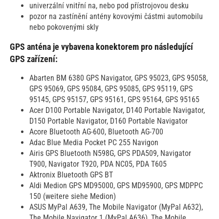
univerzální vnitřní na, nebo pod přístrojovou desku
pozor na zastínění antény kovovými částmi automobilu
nebo pokovenými skly
GPS anténa je vybavena konektorem pro následující
GPS zařízení:
Abarten BM 6380 GPS Navigator, GPS 95023, GPS 95058,
GPS 95069, GPS 95084, GPS 95085, GPS 95119, GPS
95145, GPS 95157, GPS 95161, GPS 95164, GPS 95165
Acer D100 Portable Navigator, D140 Portable Navigator,
D150 Portable Navigator, D160 Portable Navigator
Acore Bluetooth AG-600, Bluetooth AG-700
Adac Blue Media Pocket PC 255 Navigon
Airis GPS Bluetooth N598G, GPS PDA509, Navigator
T900, Navigator T920, PDA NC05, PDA T605
Aktronix Bluetooth GPS BT
Aldi Medion GPS MD95000, GPS MD95900, GPS MDPPC
150 (weitere siehe Medion)
ASUS MyPal A639, The Mobile Navigator (MyPal A632),
The Mobile Navigator 1 (MyPal A636), The Mobile