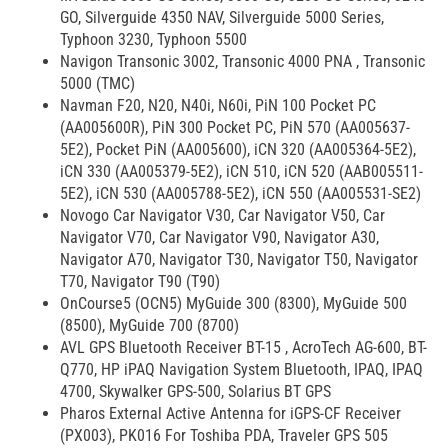
GO, Silverguide 4350 NAV, Silverguide 5000 Series,
Typhoon 3230, Typhoon 5500
Navigon Transonic 3002, Transonic 4000 PNA , Transonic
5000 (TMC)
Navman F20, N20, N40i, N60i, PiN 100 Pocket PC
(AA005600R), PiN 300 Pocket PC, PiN 570 (AA005637-
5E2), Pocket PiN (AA005600), iCN 320 (AA005364-5E2),
iCN 330 (AA005379-5E2), iCN 510, iCN 520 (AAB005511-
5E2), iCN 530 (AA005788-5E2), iCN 550 (AA005531-SE2)
Novogo Car Navigator V30, Car Navigator V50, Car
Navigator V70, Car Navigator V90, Navigator A30,
Navigator A70, Navigator T30, Navigator T50, Navigator
T70, Navigator T90 (T90)
OnCourse5 (OCN5) MyGuide 300 (8300), MyGuide 500
(8500), MyGuide 700 (8700)
AVL GPS Bluetooth Receiver BT-15 , AcroTech AG-600, BT-
Q770, HP iPAQ Navigation System Bluetooth, IPAQ, IPAQ
4700, Skywalker GPS-500, Solarius BT GPS
Pharos External Active Antenna for iGPS-CF Receiver
(PX003), PK016 For Toshiba PDA, Traveler GPS 505