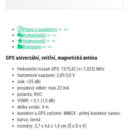
Popis a parametry
Komentáře
0
Hodnocení
0
Kategorie
GPS univerzální, vnitřní, magnetická anténa
frekvenční rozsah GPS: 1575,42 (+/-1,023) MHz
fantomové napájení: 2,45-5,0 V
zisk: >25 dBi
proudový odběr: max.22 mA
polarita: RHC
VSWR: < 2:1 (1,5 dB)
délka svodu: 4 m
konektor u GPS zařízení: MMCX - přímý konektor samec
barva: černá
rozměry: 3,7 x 4,6 x 1,4 cm (Š x D x V)