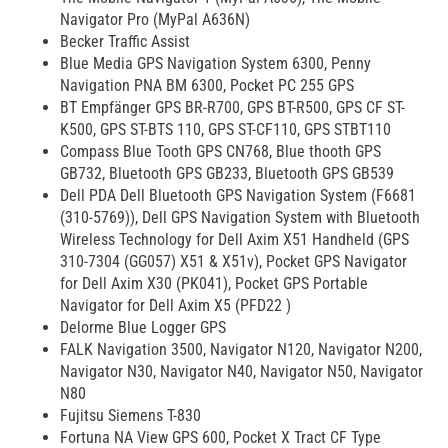
Navigator Pro (MyPal A636N)
Becker Traffic Assist
Blue Media GPS Navigation System 6300, Penny
Navigation PNA BM 6300, Pocket PC 255 GPS
BT Empfänger GPS BR-R700, GPS BT-R500, GPS CF ST-
K500, GPS ST-BTS 110, GPS ST-CF110, GPS STBT110
Compass Blue Tooth GPS CN768, Blue thooth GPS
GB732, Bluetooth GPS GB233, Bluetooth GPS GB539
Dell PDA Dell Bluetooth GPS Navigation System (F6681
(310-5769)), Dell GPS Navigation System with Bluetooth
Wireless Technology for Dell Axim X51 Handheld (GPS
310-7304 (GG057) X51 & X51v), Pocket GPS Navigator
for Dell Axim X30 (PK041), Pocket GPS Portable
Navigator for Dell Axim X5 (PFD22 )
Delorme Blue Logger GPS
FALK Navigation 3500, Navigator N120, Navigator N200,
Navigator N30, Navigator N40, Navigator N50, Navigator
N80
Fujitsu Siemens T-830
Fortuna NA View GPS 600, Pocket X Tract CF Type