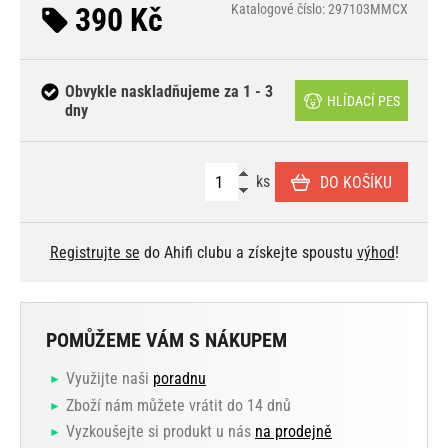
390 Kč
Katalogové číslo: 297103MMCX
Obvykle naskladňujeme za 1 - 3
HLÍDACÍ PES
dny
ks
DO KOŠÍKU
Registrujte se
do Ahifi clubu a získejte spoustu
výhod
!
POMŮŽEME VÁM S NÁKUPEM
Využijte naši
poradnu
Zboží nám můžete vrátit do 14 dnů
Vyzkoušejte si produkt u nás
na prodejně