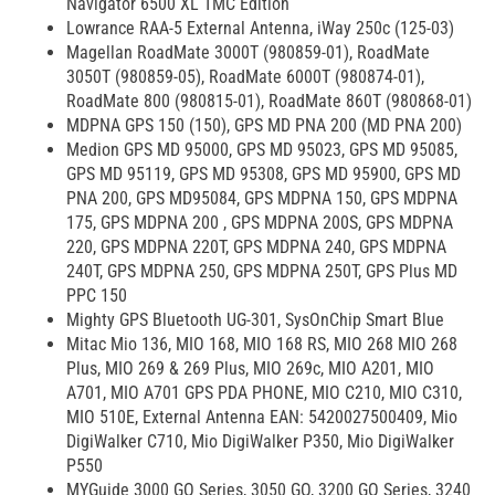
Navigator 6500 XL TMC Edition
Lowrance RAA-5 External Antenna, iWay 250c (125-03)
Magellan RoadMate 3000T (980859-01), RoadMate
3050T (980859-05), RoadMate 6000T (980874-01),
RoadMate 800 (980815-01), RoadMate 860T (980868-01)
MDPNA GPS 150 (150), GPS MD PNA 200 (MD PNA 200)
Medion GPS MD 95000, GPS MD 95023, GPS MD 95085,
GPS MD 95119, GPS MD 95308, GPS MD 95900, GPS MD
PNA 200, GPS MD95084, GPS MDPNA 150, GPS MDPNA
175, GPS MDPNA 200 , GPS MDPNA 200S, GPS MDPNA
220, GPS MDPNA 220T, GPS MDPNA 240, GPS MDPNA
240T, GPS MDPNA 250, GPS MDPNA 250T, GPS Plus MD
PPC 150
Mighty GPS Bluetooth UG-301, SysOnChip Smart Blue
Mitac Mio 136, MIO 168, MIO 168 RS, MIO 268 MIO 268
Plus, MIO 269 & 269 Plus, MIO 269c, MIO A201, MIO
A701, MIO A701 GPS PDA PHONE, MIO C210, MIO C310,
MIO 510E, External Antenna EAN: 5420027500409, Mio
DigiWalker C710, Mio DigiWalker P350, Mio DigiWalker
P550
MYGuide 3000 GO Series, 3050 GO, 3200 GO Series, 3240