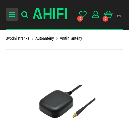
cs
0
0
Úvodní stránka
Autoantény
Vnitřní antény