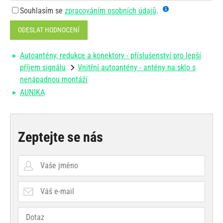
Souhlasím se
zpracováním osobních údajů
.
ODESLAT HODNOCENÍ
Autoantény, redukce a konektory - příslušenství pro lepší
příjem signálu
Vnitřní autoantény - antény na sklo s
nenápadnou montáží
AUNIKA
Zeptejte se nás