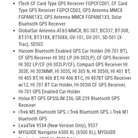
fTech CF Card Type GPS Receiver FGPCFCD01, CF Card
Type GPS Receiver FGPCFCD02, GPS Antenna MMCX
FGPANE1X2, GPS Antenna MMCX FGPANE1X5, Solar
Bluetooth GPS Receiver
GlobalSat Antenna AT-65-MMCX, BC-307, BC337, BT-308,
BT-318, BT-318X, BT308X, GV-101, GV-201, SD-501 (X-
Trac), SD502
Haicom Bluetooth Enabled GPS Car Holder (HI-701 BT),
CF GPS Receiver HI 302 LP (HI-302LP), CF GPS Receiver
HI 302 LP/CF (HI-302LP/CF), Compact GPS Receiver HI
303E, HI 303MMF, HI 303S, HI 305 N, HI 305III, HI 401 BT,
HI 405 BT, HI 406 BT, HI 406 BT-C, HI 407BT GPS Receiver
w/12, HI 701 BT Car Holder, HI-303III CF GPS Receiver,
HI-701 GPS Enabled Car Holder
Holux BT GPS GPSSLIM 236, GR-239 Bluetooth GPS
Receiver
iTrek M5 Bluetooth GPS, i.Trek Bluetooth GPS, i.Trek M1
bluetooth GPS
LeadTek 9534 (New Version Only), 9537
MYGUIDE Navigator 6500 XL (6500 XL), MYGUIDE