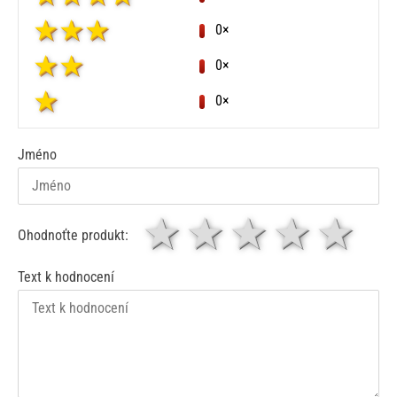
0×
0×
0×
Jméno
1 hvězda
2 hvězdy
3 hvěz
4 hv
5
Ohodnoťte produkt:
Text k hodnocení