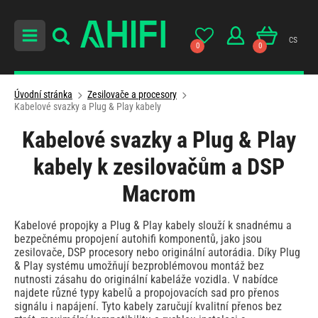
cs
0
0
Úvodní stránka
Zesilovače a procesory
Kabelové svazky a Plug & Play kabely
Kabelové svazky a Plug & Play
kabely k zesilovačům a DSP
Macrom
Kabelové propojky a Plug & Play kabely slouží k snadnému a
bezpečnému propojení autohifi komponentů, jako jsou
zesilovače, DSP procesory nebo originální autorádia. Díky Plug
& Play systému umožňují bezproblémovou montáž bez
nutnosti zásahu do originální kabeláže vozidla. V nabídce
najdete různé typy kabelů a propojovacích sad pro přenos
signálu i napájení. Tyto kabely zaručují kvalitní přenos bez