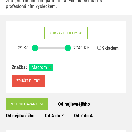
ztrát, maximální kompatibilitu a rychlou instalaci s
profesionálním výsledkem.
ZOBRAZIT FILTRY
29
Kč
7749
Kč
Skladem
Značka:
Macrom
ZRUŠIT FILTRY
Od nejlevnějšího
NEJPRODÁVANĚJŠÍ
Od nejdražšího
Od A do Z
Od Z do A